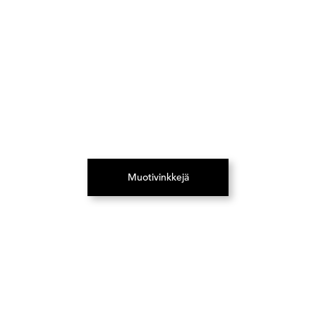
Muotivinkkejä
(Avautuu uuteen välilehteen)