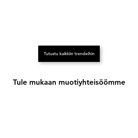
Tutustu kaikkiin trendeihin
(Avautuu uuteen välilehteen)
Tule mukaan muotiyhteisöömme