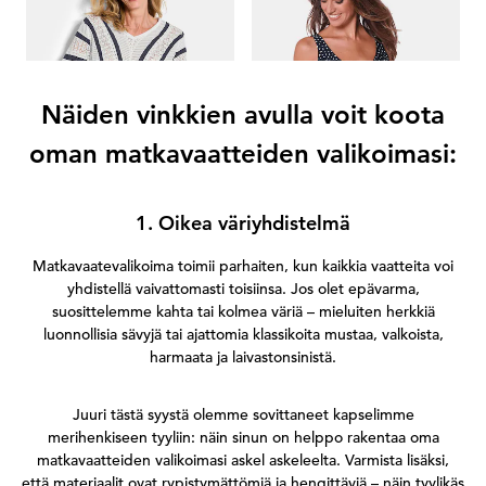
GOLDNER
GOLDNER
G
Tiheäsilmukkainen neulepusero merihenkisillä raidoilla
Uimapuku vartaloa imartelevalla rypytyksellä
129,95 €
139,95 €
69,95 €
83,97 €
69
Näiden vinkkien avulla voit koota
oman matkavaatteiden valikoimasi:
1. Oikea väriyhdistelmä
Matkavaatevalikoima toimii parhaiten, kun kaikkia vaatteita voi
yhdistellä vaivattomasti toisiinsa. Jos olet epävarma,
suosittelemme kahta tai kolmea väriä – mieluiten herkkiä
luonnollisia sävyjä tai ajattomia klassikoita mustaa, valkoista,
harmaata ja laivastonsinistä.
Juuri tästä syystä olemme sovittaneet kapselimme
merihenkiseen tyyliin: näin sinun on helppo rakentaa oma
matkavaatteiden valikoimasi askel askeleelta. Varmista lisäksi,
että materiaalit ovat rypistymättömiä ja hengittäviä – näin tyylikäs