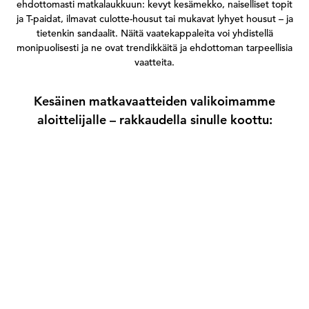
ehdottomasti matkalaukkuun: kevyt kesämekko, naiselliset topit
ja T-paidat, ilmavat culotte-housut tai mukavat lyhyet housut – ja
tietenkin sandaalit. Näitä vaatekappaleita voi yhdistellä
monipuolisesti ja ne ovat trendikkäitä ja ehdottoman tarpeellisia
vaatteita.
Kesäinen matkavaatteiden valikoimamme
aloittelijalle – rakkaudella sinulle koottu: