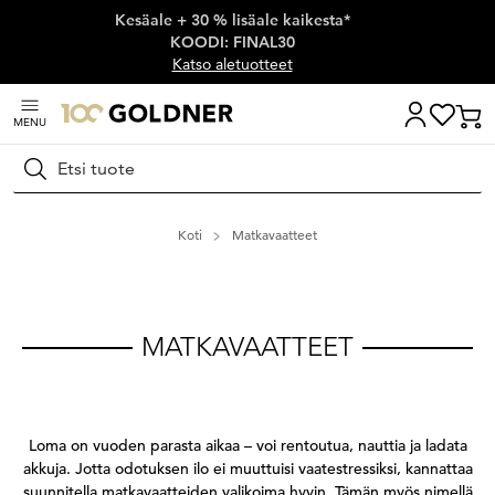
Kesäale + 30 % lisäale kaikesta*
Ohita siirtymä, siirry pääsisältöön
KOODI: FINAL30
Katso aletuotteet
MENU
Hae
Koti
Matkavaatteet
MATKAVAATTEET
Transcript:
Loma on vuoden parasta aikaa – voi rentoutua, nauttia ja ladata
akkuja. Jotta odotuksen ilo ei muuttuisi vaatestressiksi, kannattaa
suunnitella matkavaatteiden valikoima hyvin. Tämän myös nimellä