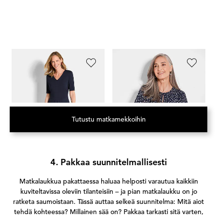
GOLDNER
GOLDNER
G
Jerseymekko V-pääntiellä
Pusero kevyestä sifongista
Pi
139,95 €
89,95 €
119,95 €
69,95 €
13
Tutustu matkamekkoihin
(Avautuu uuteen välilehteen)
4. Pakkaa suunnitelmallisesti
Matkalaukkua pakattaessa haluaa helposti varautua kaikkiin
kuviteltavissa oleviin tilanteisiin – ja pian matkalaukku on jo
ratketa saumoistaan. Tässä auttaa selkeä suunnitelma: Mitä aiot
tehdä kohteessa? Millainen sää on? Pakkaa tarkasti sitä varten,