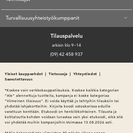
Turvallisuusyhteistyökumppanit
Tilauspalvelu
arkisin klo 9−14
(09) 42 458 937
Yleiset kauppaehdot
|
Tietosuoja
|
Yhteystiedot
|
Saavutettavuus
*Koskee vain verkkokauppatilauksia. Koskee kaikkia kategorian 
”Ale” alennettuja tuotteita, kampanja ei koske kategoriaa 
”Viimeinen tilaisuus”. Ei voida käyttää jo tehtyihin tilauksiin tai 
yhdistää lahjakortteihin. Kirjoita koodi ostoskorissa eduille 
varattuun kenttään. Etukoodi on henkilökohtainen. Tilausta ja 
kotitaloutta kohden voidaan lunastaa vain yksi etukoodi, eikä sitä 
voi yhdistää muihin kampanjoihin.Voimassa 13.08.2026 asti.

**Alin kokonaishinta viimeisten 30 päivän aikana ennen 