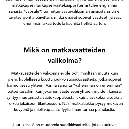
matkakapseli tai kapselivaatekaappi (termi tulee englannin
sanasta ”capsule”) tunnetun vaatevalikoiman ansiosta sinun ei
tarvitse pohtia päivittäin, mitkä olisivat sopivat vaatteet, ja saat
enemmän aikaa todella kauniita hetkiä varten.
Mikä on matkavaatteiden
valikoima?
Matkavaatteiden valikoima ei ole pohjimmiltaan muuta kuin
pieni, huolellisesti koottu joukko suosikkivaatteita, jotka sopivat
harmonisesti yhteen. Vanha sanonta ”vähemmän on enemmän”
pätee tässäkin: kun jokainen vaate sopii yhteen muiden kanssa,
syntyy muutamasta vaatekappaleesta lukuisia asukokonaisuuksia
– oikea jokaiseen tilanteeseen. Näin matkalaukku pysyy mukavan
kevyenä ja mieli vapaana. Tyyliä ilman turhaa painolastia.
Juuri kesällä on muutamia suosikkivaatteita, jotka kuuluvat