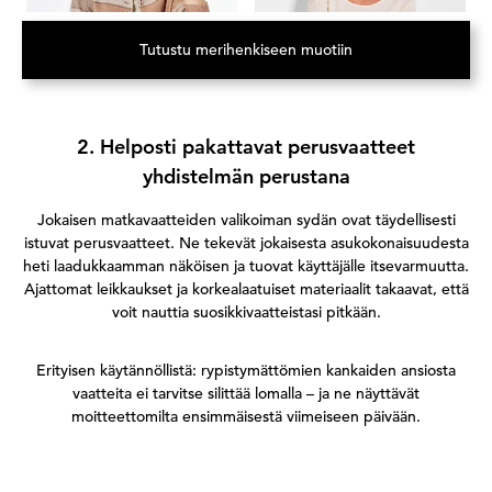
Tutustu merihenkiseen muotiin
(Avautuu uuteen välilehteen)
2. Helposti pakattavat perusvaatteet
yhdistelmän perustana
Jokaisen matkavaatteiden valikoiman sydän ovat täydellisesti
istuvat perusvaatteet. Ne tekevät jokaisesta asukokonaisuudesta
heti laadukkaamman näköisen ja tuovat käyttäjälle itsevarmuutta.
Ajattomat leikkaukset ja korkealaatuiset materiaalit takaavat, että
voit nauttia suosikkivaatteistasi pitkään.
Erityisen käytännöllistä: rypistymättömien kankaiden ansiosta
vaatteita ei tarvitse silittää lomalla – ja ne näyttävät
moitteettomilta ensimmäisestä viimeiseen päivään.