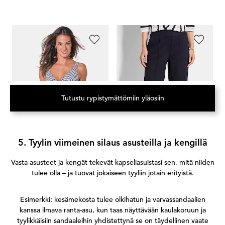
GOLDNER
GOLDNER
G
Muotoileva, hameellinen uimapuku
VERA culotte-housut viskoosijerseytä
Pu
189,95 €
129,95 €
129,95 €
109,95 €
13
Tutustu rypistymättömiin yläosiin
(Avautuu uuteen välilehteen)
5. Tyylin viimeinen silaus asusteilla ja kengillä
Vasta asusteet ja kengät tekevät kapseliasuistasi sen, mitä niiden
tulee olla – ja tuovat jokaiseen tyyliin jotain erityistä.
Esimerkki: kesämekosta tulee olkihatun ja varvassandaalien
kanssa ilmava ranta-asu, kun taas näyttävään kaulakoruun ja
tyylikkäisiin sandaaleihin yhdistettynä se on täydellinen vaate