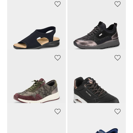
GOLDNER
JANA
Mukavat jalkaan sujautettavat kengät
Mukavat kengät joka säähän
69,95 €
79,95 €
66,45 €
47,97 €
30 päivän alin hinta**: 69,95 €
(-5%)
30 päivän alin hinta**: 56,76 €
(-15%)
WALDLÄUFER
SKECHERS
Urheilulliset yleiskengät
Höyhenenkevyet jalassa
149,95 €
129,95 €
82,47 €
58,48 €
30 päivän alin hinta**: 98,97 €
30 päivän alin hinta**: 64,97 €
(-16%)
(-10%)
GOLDNER
SKECHERS
Samaan aikaan urheilulliset ja naiselliset
Yleisjalkine vapaa-aikaan ja kaupungille
119,95 €
129,95 €
89,96 €
71,48 €