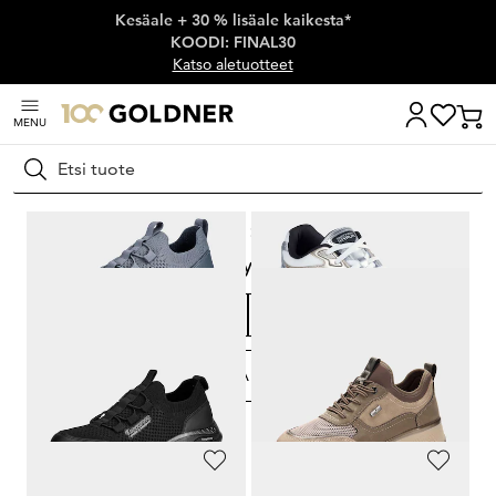
Kesäale + 30 % lisäale kaikesta*
Ohita siirtymä, siirry pääsisältöön
KOODI: FINAL30
Katso aletuotteet
MENU
Hae
Koti
Kengät ja asusteet
Kengät leveyden mukaan
Kengät leveyden mukaan
H-lesti
F-lesti
G-lesti
K-lesti
M-lesti
SUODATA & LAJITTELE
502
Tuotteet