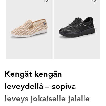
GOLDNER
JANA
Erittäin muodikas kukonaskelkuosi
Pitävät jalkasi kuivina
54,95 €
84,95 €
19,23 €
46,72 €
30 päivän alin hinta**: 21,98 €
30 päivän alin hinta**: 59,47 €
(-12%)
(-21%)
...
1
2
3
4
5
9
Kengät kengän
leveydellä – sopiva
leveys jokaiselle jalalle