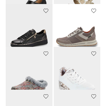
REMONTE
ARA
Lenkkarit, joissa on pehmeä mukavuuspohja
Tuulen- ja vedenpitävät
129,95 €
169,95 €
101,97 €
30 päivän alin hinta**: 110,47 €
(-7%)
MUBB
SKECHERS
koristeellista kukkaa
Kiiltävä foliopainatus
109,95 €
139,95 €
59,95 €
62,98 €
30 päivän alin hinta**: 69,95 €
30 päivän alin hinta**: 69,97 €
(-14%)
(-10%)
PIKOLINOS
CAPRICE