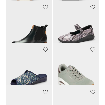
GOLDNER
GOLDNER
Klassiset ja mukavat jalassa
Höyhenenkevyet ja mukavan joustavat
139,95 €
119,95 €
76,98 €
65,98 €
30 päivän alin hinta**: 97,97 €
30 päivän alin hinta**: 74,38 €
(-21%)
(-11%)
GOLDNER
SKECHERS
Kaunis kukallinen kuosi
Höyhenenkevyet jalassa
39,95 €
129,95 €
13,98 €
64,97 €
30 päivän alin hinta**: 15,98 €
(-12%)
REMONTE
ARA
Urheilullinen kenkä, jossa muodikkaita yksityiskohtia
Upean naisellinen malli