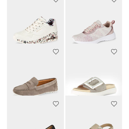
SKECHERS
LICO
Kukkakoristeet antavat kesäisen ilmeen
Tennarit, joissa irrotettavat pohjalliset
89,95 €
69,95 €
85,45 €
45,47 €
30 päivän alin hinta**: 89,95 €
(-5%)
30 päivän alin hinta**: 55,96 €
(-18%)
GOLDNER
GABOR
Samaan aikaan urheilulliset ja naiselliset
Valmistettu tyylikkäästä samettisesta mokkanahasta
119,95 €
119,95 €
89,96 €
71,97 €
30 päivän alin hinta**: 83,97 €
(-14%)
ARA
ARA
Avokkaat
Sandaalit kauniilla kiinnityksellä
124,95 €
99,95 €
59,97 €