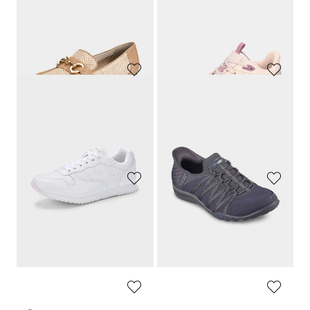
KANGAROOS
SKECHERS
Urheilullinen yleisjalkine arkeen ja vapaa-aikaan
Tyylikäs look metalliyksityiskohdilla
39,95 €
89,95 €
19,97 €
35,98 €
KANGAROOS
JANA
Urheilullinen yleisjalkine arkeen ja vapaa-aikaan
Mukavat kengät joka säähän
39,95 €
79,95 €
19,97 €
51,97 €
30 päivän alin hinta**: 56,76 €
(-8%)
JANA
WALDLÄUFER
Ihastuttava koru katseenvangitsijana
Mukavat ja urheilulliset
59,95 €
139,95 €
35,97 €
76,98 €
30 päivän alin hinta**: 83,97 €
(-8%)