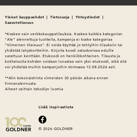
etujalan alueella. Se on ihanteellinen naisille, joilla on leveämmät
jalat ja jotka haluavat enemmän liikkumavaraa. Jalkaterä saa
enemmän tilaa ilman, että kenkä näyttää kömpelöltä. Leveydellä
Yleiset kauppaehdot
|
Tietosuoja
|
Yhteystiedot
|
H olevat mallit vakuuttavat mukavuudellaan ja harmonisella
Saavutettavuus
ulkonäöllään. Tutustu nyt
naisten kenkiin leveydellä H
.
*Koskee vain verkkokauppatilauksia. Koskee kaikkia kategorian 
”Ale” alennettuja tuotteita, kampanja ei koske kategoriaa 
Naisten kengät leveydellä K –
”Viimeinen tilaisuus”. Ei voida käyttää jo tehtyihin tilauksiin tai 
yhdistää lahjakortteihin. Kirjoita koodi ostoskorissa eduille 
erittäin leveät ja tukevat
varattuun kenttään. Etukoodi on henkilökohtainen. Tilausta ja 
kotitaloutta kohden voidaan lunastaa vain yksi etukoodi, eikä sitä 
voi yhdistää muihin kampanjoihin.Voimassa 13.08.2026 asti.

K-leveys on tarkoitettu naisille, joilla on erittäin leveät jalat tai
jotka tarvitsevat enemmän tilaa. Se tarjoaa huomattavasti
**Alin kokonaishinta viimeisten 30 päivän aikana ennen 
enemmän leveyttä kuin H-leveys ja takaa mukavan tuntuman
hinnanalennusta.
koko päiväksi. Huolimatta kengän väljästä istuvuudesta,
Aiheet osittain tekoälyn luomia
GOLDNER huolehtii tasapainoisesta muodosta ja tukevasta
jalansijasta. Katso kaikki mallit
K-leveys naisten kengät
.
Lisää inspiraatiota
Naisten kengät leveydellä M –
leveys, joka tarjoaa eniten tilaa
© 2026 GOLDNER