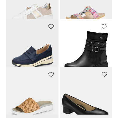
89,95 €
89,95 €
58,46 €
58,46 €
30 päivän alin hinta**: 62,97 €
(-7%)
30 päivän alin hinta**: 62,97 €
(-7%)
CAPRICE
JANA
Ilmeeltään urheilulliset
Tyylikkäät moottipyöräsaappaat
129,95 €
89,95 €
90,97 €
49,47 €
30 päivän alin hinta**: 100,06 €
30 päivän alin hinta**: 62,97 €
(-9%)
(-21%)
MUBB
ARA
Kesäistä punostyyliä
Klassiset avokkaat
69,95 €
129,95 €
34,97 €
30 päivän alin hinta**: 41,97 €
(-16%)