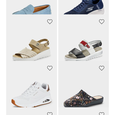
30 päivän alin hinta**: 77,96 €
(-8%)
HICKERSBERGER
SEMLER
Sandaalit pehmeillä joustoremmeillä
Viehättävä nahka-aplikaatio somiste
139,95 €
179,90 €
97,97 €
109,74 €
30 päivän alin hinta**: 111,96 €
(-12%)
SKECHERS
ALSTER KOMFORT
Höyhenenkevyet jalassa
Naisellinen kukkakuosi
129,95 €
54,95 €
71,48 €
21,98 €
30 päivän alin hinta**: 77,96 €
(-8%)
30 päivän alin hinta**: 27,47 €
(-20%)