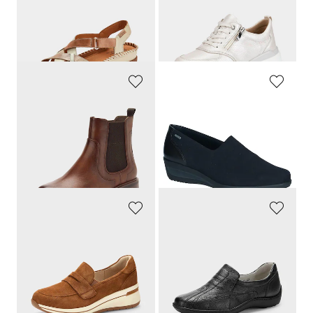
Sandaalit säädettävin tarranauhoin
Helposti yhdisteltävät arkijalkineet
139,95 €
119,95 €
76,98 €
65,97 €
30 päivän alin hinta**: 83,97 €
(-8%)
30 päivän alin hinta**: 71,97 €
(-8%)
JANA
ARA
Kestävää materiaalia
Kävelykengät
84,95 €
169,95 €
46,72 €
101,98 €
30 päivän alin hinta**: 59,47 €
30 päivän alin hinta**: 112,17 €
(-21%)
(-9%)
CAPRICE
WALDLÄUFER
Ilmeeltään urheilulliset
venykkeet
129,95 €
139,95 €
90,97 €
30 päivän alin hinta**: 100,06 €
(-9%)