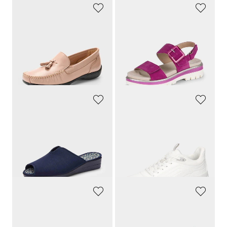
GOLDNER
ARA
Ajattomat ja mukavat jalassa
Sandaalit kauniilla kiinnityksellä
119,95 €
99,95 €
77,97 €
69,97 €
30 päivän alin hinta**: 89,96 €
30 päivän alin hinta**: 76,96 €
(-9%)
(-13%)
GOLDNER
WALDLÄUFER
Sisäpohjassa kukkakuosi
Mukavat ja urheilulliset
39,95 €
139,95 €
17,97 €
97,97 €
30 päivän alin hinta**: 19,97 €
30 päivän alin hinta**: 111,96 €
(-10%)
(-12%)
CAPRICE
WALDLÄUFER
Muodikas koriste-elementti
Tohvelit hirvennahasta vaihdettavalla pohjallisella
69,95 €
159,95 €
66,45 €