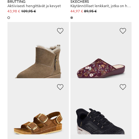
BRÜTTING
SKECHERS
Aktiivisesti hengittävät ja kevyet
Käytännölliset lenkkarit, jotka on helpot ja nopeat laittaa jalkaan
109,95 €
89,95 €
43,98 €
44,97 €
ARA
ALSTER KOMFORT
lämmin lampaankarvavuori
Naisellinen kukkakuosi
134,95 €
54,95 €
67,47 €
24,73 €
30 päivän alin hinta**: 94,47 €
30 päivän alin hinta**: 27,47 €
(-28%)
(-10%)
MUBB
SKECHERS
Mukavat klassikot, joissa on muodikkaita yksityiskohtia
Pehmustetut ja iskuja vaimentavat
89,95 €
99,95 €
67,46 €
44,98 €
30 päivän alin hinta**: 89,95 €
30 päivän alin hinta**: 49,97 €
(-25%)
(-10%)