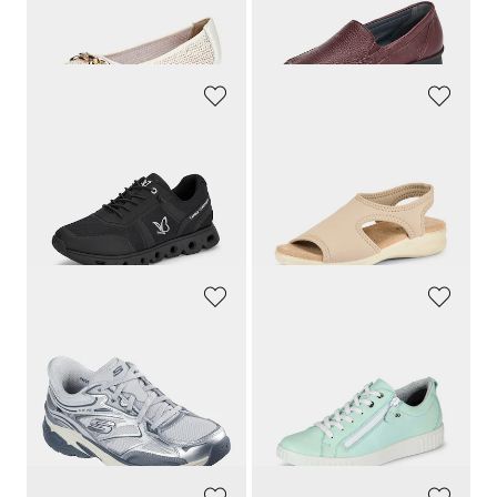
30 päivän alin hinta**: 69,95 €
(-5%)
CAPRICE
GOLDNER
Tennarit, joissa irrotettavat pohjalliset
Mukavat jalkaan sujautettavat kengät
119,95 €
69,95 €
59,97 €
62,96 €
30 päivän alin hinta**: 71,97 €
30 päivän alin hinta**: 69,95 €
(-16%)
(-10%)
SKECHERS
JOMOS
Käytännöllinen Slip On -ominaisuus ja nauhat
Nauhakengät, joissa mukava vetoketju
99,95 €
159,95 €
59,97 €
79,97 €
30 päivän alin hinta**: 69,96 €
30 päivän alin hinta**: 95,97 €
(-14%)
(-16%)