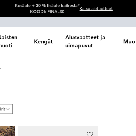
Kesäale + 30 % lisäale kaikesta*
Katso aletuotteet
KOODI: FINAL30
Naisten
Alusvaatteet ja
Kengät
Muot
muoti
uimapuvut
t
ärit