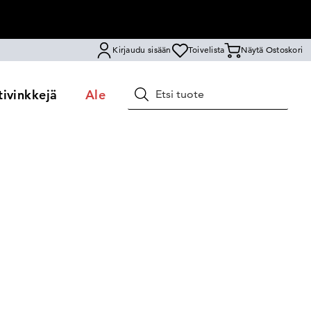
Kirjaudu sisään
Toivelista
Näytä Ostoskori
ivinkkejä
Ale
Hae