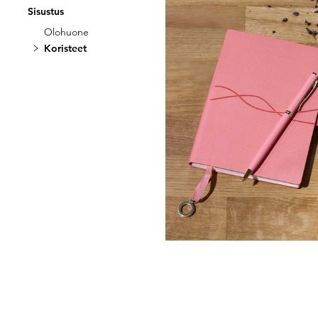
Sisustus
GOLDNER
Olohuone
Muistikirja
Koristeet
6,95 €
24,95 €