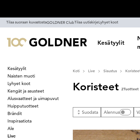
Ohita siirtymä, siirry pääsisältöön
Tilaa suoraan kuvastosta
Tilaa uutiskirje
Lyhyet koot
GOLDNER Club
Kesätyylit
Kesätyylit
Koti
Live
Sisustus
Koristee
Naisten muoti
Koristeet
Lyhyet koot
2
Tuotteet
Kengät ja asusteet
Alusvaatteet ja uimapuvut
Huipputuotteet
Suodata
Alennus
V
Brändit
Inspiraatiota
Ale
Live