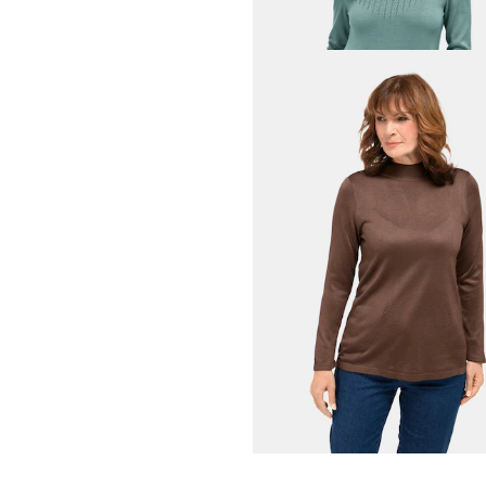
GOLDNER
Neulepusero
59,95 €
+ 4