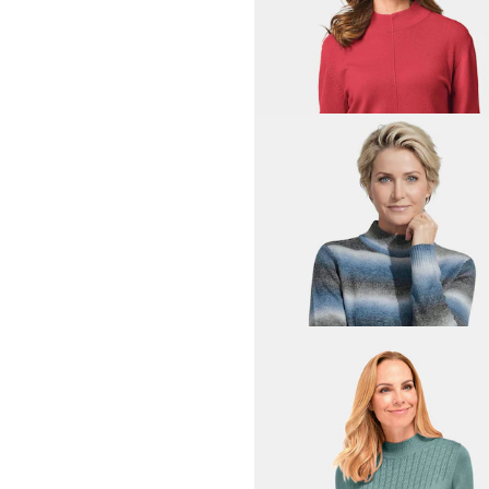
129,95 €
199,95 €
30 päivän alin hinta**: 139,95 €
(-7%)
GOLDNER
Neulepusero
119,95 €
GOLDNER
Neulepusero
69,95 €