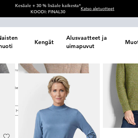
Kesäale + 30 % lisäale kaikesta*
Katso aletuotteet
KOODI: FINAL30
Naisten
Alusvaatteet ja
Kengät
Muot
muoti
uimapuvut
Pooloneuleet
24
Tuotteet
ärit
Hinta