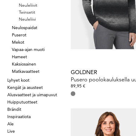
Neuleliivit
Twinsetit
GOLDNER
Neuleliivi
Neulepusero palmikkoneul
69,95 €
119,95 €
Neulospaidat
Puserot
Mekot
30 päivän alin hinta**: 109,95 €
(-36%)
Vapaa-ajan muoti
Hameet
Kaksiosainen
Matkavaatteet
GOLDNER
Lyhyet koot
89,95 €
Kengät ja asusteet
Alusvaatteet ja uimapuvut
Huipputuotteet
Brändit
Inspiraatiota
Ale
GOLDNER
Live