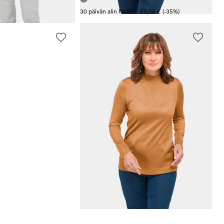
30 päivän alin hinta**: 83,06 €
(-35%)
GOLDNER
Neulepusero
59,95 €
+ 4