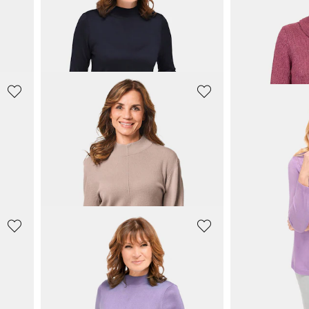
Pehmoinen, kauluksellinen kashmirneule
Neulepusero
Neulepusero
59,95 €
59,95 €
+ 4
+ 4
GOLDNER
GOLDNER
Pehmoinen, kauluksellinen kashmirneule
129,95 €
129,95 €
199,95 €
199,95 €
30 päivän alin hinta**: 139,95 €
(-7%)
30 päivän alin hinta*
GOLDNER
GOLDNER
Neulepusero
59,95 €
119,95 €