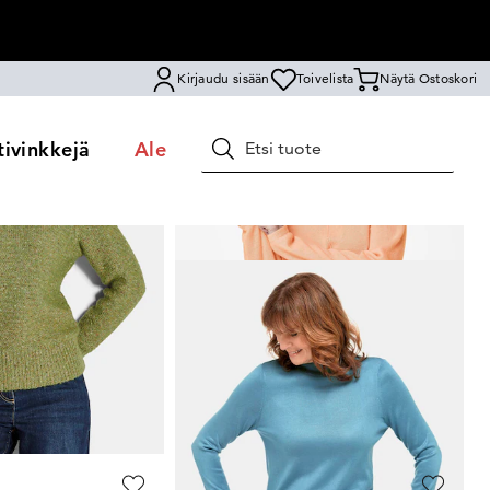
Kirjaudu sisään
Toivelista
Näytä Ostoskori
ivinkkejä
Ale
Hae