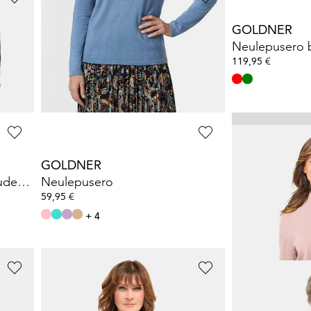
GOLDNER
GOLDNER
osta
Neulepusero palmikkoneulosta
Neulepusero 
69,95 €
119,95 €
119,95 €
30 päivän alin hinta**: 109,95 €
(-36%)
GOLDNER
RABE
Pusero poolokauluksella uudesta villasta
Neulepusero
Neulepusero uu
59,95 €
58,47 €
129,95 €
+ 4
30 päivän alin hinta*
GOLDNER
GOLDNER