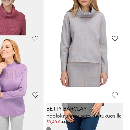
Neulepusero bukleelankaa
119,95 €
GOLDNER
Pehmoinen, kauluksellinen kashmirneule
Neulepusero
59,95 €
+ 4
*: 139,95 €
(-7%)
BETTY BARCLAY
Eläväpintainen neulepusero kiiltolankasomistein
Poolokauluspusero ruutukuosilla
53,40 €
119,99 €