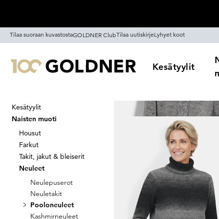
Ohita siirtymä, siirry pääsisältöön
Tilaa suoraan kuvastosta
Tilaa uutiskirje
Lyhyet koot
GOLDNER Club
Kesätyylit
Kesätyylit
Koti
Naisten muoti
Neuleet
Naisten muoti
Pooloneuleet
Housut
Farkut
Takit, jakut & bleiserit
Neuleet
Suodata
Alennus
V
Neulepuserot
Neuletakit
Pooloneuleet
Kashmirneuleet