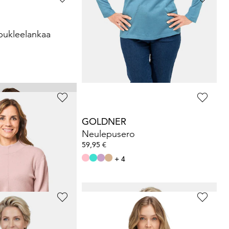
GOLDNER
bukleelankaa
Pehmoinen, kauluksellinen kashmirneule
129,95 €
199,95 €
30 päivän alin hinta**: 139,95 €
(-7%)
GOLDNER
tta villaa
Neulepusero
59,95 €
+ 4
*: 110,45 €
(-47%)
GOLDNER