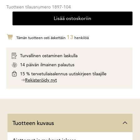
Tuotteen tilausnumero
1897-104
Lisää ostoskoriin
13
Tämän tuotteen osti äskettäin
henkilöä
Turvallinen ostaminen laskulla
14 päivän ilmainen palautus
15 % tervetuliaisalennus uutiskirjeen tilaajille
Rekisteröidy nyt
Tuotteen kuvaus