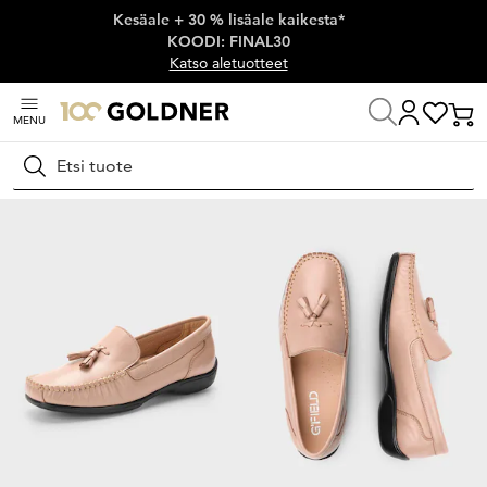
Kesäale + 30 % lisäale kaikesta*
Ohita siirtymä, siirry pääsisältöön
KOODI: FINAL30
Katso aletuotteet
MENU
Koti
Kengät ja asusteet
Kävelykengät
Mokkasiinit ja loaferit
Hae