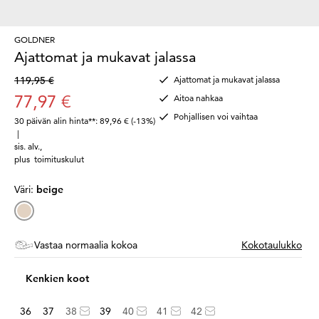
GOLDNER
Ajattomat ja mukavat jalassa
119,95 €
Ajattomat ja mukavat jalassa
77,97 €
Aitoa nahkaa
Pohjallisen voi vaihtaa
30 päivän alin hinta**: 89,96 €
(-13%)
|
sis. alv.
,
plus
toimituskulut
Väri:
beige
Vastaa normaalia kokoa
Kokotaulukko
Kenkien koot
36
37
38
39
40
41
42