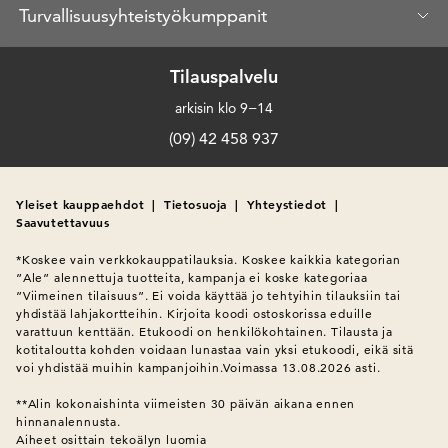
Turvallisuusyhteistyökumppanit
Tilauspalvelu
arkisin klo 9−14
(09) 42 458 937
Yleiset kauppaehdot
|
Tietosuoja
|
Yhteystiedot
|
Saavutettavuus
*Koskee vain verkkokauppatilauksia. Koskee kaikkia kategorian 
”Ale” alennettuja tuotteita, kampanja ei koske kategoriaa 
”Viimeinen tilaisuus”. Ei voida käyttää jo tehtyihin tilauksiin tai 
yhdistää lahjakortteihin. Kirjoita koodi ostoskorissa eduille 
varattuun kenttään. Etukoodi on henkilökohtainen. Tilausta ja 
kotitaloutta kohden voidaan lunastaa vain yksi etukoodi, eikä sitä 
voi yhdistää muihin kampanjoihin.Voimassa 13.08.2026 asti.

**Alin kokonaishinta viimeisten 30 päivän aikana ennen 
hinnanalennusta.
Aiheet osittain tekoälyn luomia