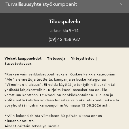
Turvallisuusyhteistyökumppanit
Tilauspalvelu
arkisin klo 9−14
(09) 42 458 937
Yleiset kauppaehdot
|
Tietosuoja
|
Yhteystiedot
|
Saavutettavuus
*Koskee vain verkkokauppatilauksia. Koskee kaikkia kategorian 
”Ale” alennettuja tuotteita, kampanja ei koske kategoriaa 
”Viimeinen tilaisuus”. Ei voida käyttää jo tehtyihin tilauksiin tai 
yhdistää lahjakortteihin. Kirjoita koodi ostoskorissa eduille 
varattuun kenttään. Etukoodi on henkilökohtainen. Tilausta ja 
kotitaloutta kohden voidaan lunastaa vain yksi etukoodi, eikä sitä 
voi yhdistää muihin kampanjoihin.Voimassa 13.08.2026 asti.

**Alin kokonaishinta viimeisten 30 päivän aikana ennen 
hinnanalennusta.
Aiheet osittain tekoälyn luomia