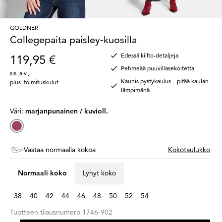
GOLDNER
Collegepaita paisley-kuosilla
Edessä kiilto-detaljeja
119,95 €
Pehmeää puuvillasekoitetta
sis. alv.
,
Kaunis pystykaulus – pitää kaulan
plus
toimituskulut
lämpimänä
Väri:
marjanpunainen / kuvioll.
Vastaa normaalia kokoa
Kokotaulukko
Normaali koko
Lyhyt koko
38
40
42
44
46
48
50
52
54
Tuotteen tilausnumero
1746-902