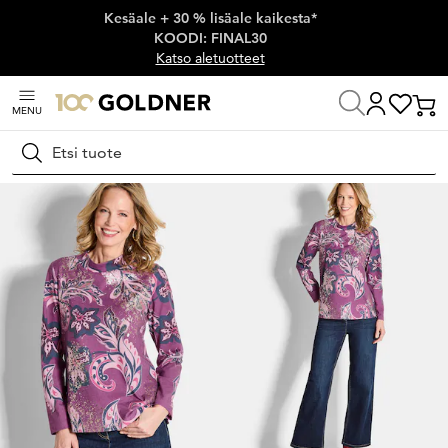
Kesäale + 30 % lisäale kaikesta*
Ohita siirtymä, siirry pääsisältöön
KOODI: FINAL30
Katso aletuotteet
MENU
Koti
Naisten muoti
Neulospaidat
Printtineulospaidat
Hae