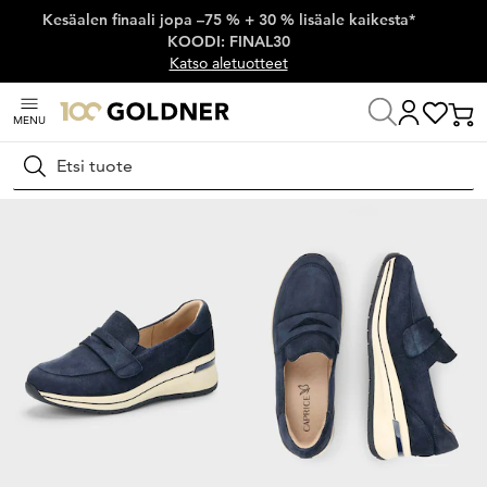
Kesäalen finaali jopa –75 % + 30 % lisäale kaikesta*
Ohita siirtymä, siirry pääsisältöön
KOODI: FINAL30
Katso aletuotteet
MENU
Koti
Kengät ja asusteet
Kävelykengät
Nauhattomat kävelykengät
Hae