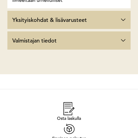
Ilmeeltään urheilulliset
Yksityiskohdat & lisävarusteet
Valmistajan tiedot
Osta laskulla