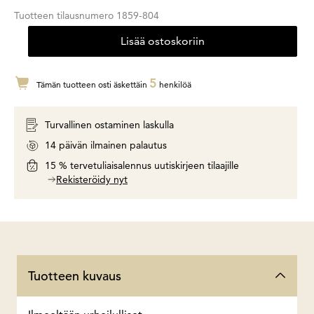
Tuotteen tilausnumero
1859-804
Lisää ostoskoriin
5
Tämän tuotteen osti äskettäin
henkilöä
Turvallinen ostaminen laskulla
14 päivän ilmainen palautus
15 % tervetuliaisalennus uutiskirjeen tilaajille
Rekisteröidy nyt
Tuotteen kuvaus