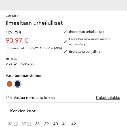
CAPRICE
Ilmeeltään urheilulliset
129,95 €
Ilmeeltään urheilulliset
90,97 €
Laadukas mokkanahkainen
viimeistely
30 päivän alin hinta**: 100,06 €
(-9%)
Irrotettava pohjallinen
|
sis. alv.
,
plus
toimituskulut
Väri:
tummansininen
Vastaa normaalia kokoa
Kokotaulukko
Kenkien koot
36
37
38
39
40
41
42