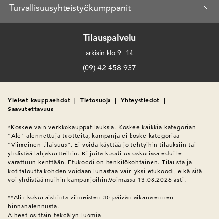
Turvallisuusyhteistyökumppanit
Tilauspalvelu
arkisin klo 9−14
(09) 42 458 937
Yleiset kauppaehdot
|
Tietosuoja
|
Yhteystiedot
|
Saavutettavuus
*Koskee vain verkkokauppatilauksia. Koskee kaikkia kategorian 
”Ale” alennettuja tuotteita, kampanja ei koske kategoriaa 
”Viimeinen tilaisuus”. Ei voida käyttää jo tehtyihin tilauksiin tai 
yhdistää lahjakortteihin. Kirjoita koodi ostoskorissa eduille 
varattuun kenttään. Etukoodi on henkilökohtainen. Tilausta ja 
kotitaloutta kohden voidaan lunastaa vain yksi etukoodi, eikä sitä 
voi yhdistää muihin kampanjoihin.Voimassa 13.08.2026 asti.

**Alin kokonaishinta viimeisten 30 päivän aikana ennen 
hinnanalennusta.
Aiheet osittain tekoälyn luomia