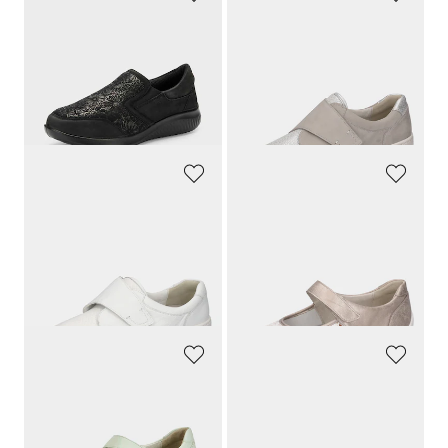
JOMOS
WALDLÄUFER
Hallux-tossut, joissa on hohtava kukkakuvio.
Kävelykengät säädettävin tarranauhoin
159,95 €
159,95 €
151,95 €
30 päivän alin hinta**: 159,95 €
(-5%)
WALDLÄUFER
WALDLÄUFER
Kävelykengät säädettävin tarranauhoin
Kävelykengät säädettävin tarranauhoin
159,95 €
139,95 €
111,97 €
132,95 €
30 päivän alin hinta**: 127,96 €
30 päivän alin hinta**: 139,95 €
(-12%)
(-5%)
WALDLÄUFER
WALDLÄUFER
Kävelykengät säädettävin tarranauhoin
Kävelykengät
139,95 €
159,95 €
90,96 €
151,95 €