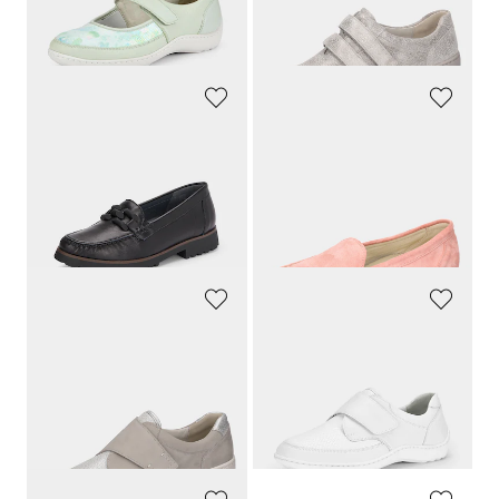
30 päivän alin hinta**: 97,97 €
(-7%)
30 päivän alin hinta**: 159,95 €
(-5%)
WALDLÄUFER
WALDLÄUFER
Muodikkaasti koristellut kävelykengät
Kesäinen rei'itys
159,95 €
129,95 €
77,97 €
30 päivän alin hinta**: 90,97 €
(-14%)
WALDLÄUFER
WALDLÄUFER
Kävelykengät säädettävin tarranauhoin
Kävelykengät säädettävin tarranauhoin
139,95 €
139,95 €
132,95 €
90,97 €
30 päivän alin hinta**: 139,95 €
30 päivän alin hinta**: 111,96 €
(-5%)
(-18%)