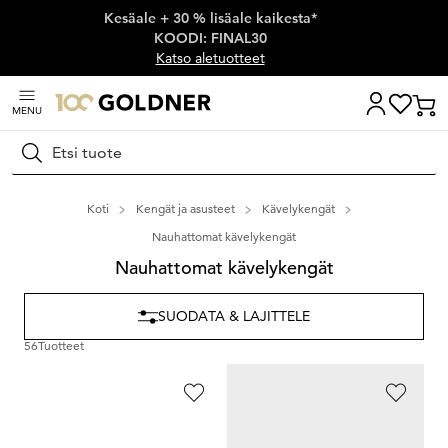
Kesäale + 30 % lisäale kaikesta*
Ohita siirtymä, siirry pääsisältöön
KOODI: FINAL30
Katso aletuotteet
MENU
Hae
Koti
Kengät ja asusteet
Kävelykengät
Nauhattomat kävelykengät
Nauhattomat kävelykengät
SUODATA & LAJITTELE
56
Tuotteet
ARA
CAPRICE
Kävelykengät
Ilmeeltään urheilulliset