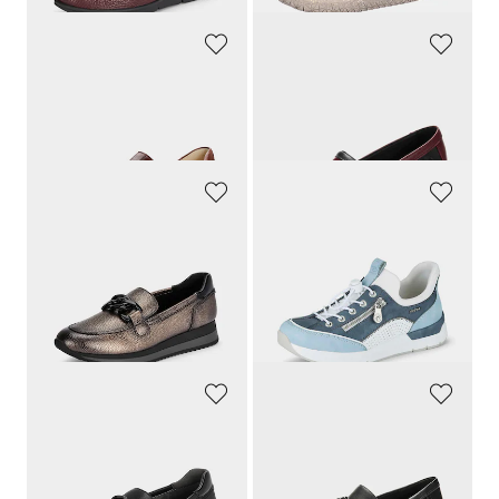
WALDLÄUFER
GOLDNER
venykkeet
Aitoa nahkaa slip-on kenkä
139,95 €
119,95 €
83,98 €
JANA
RIEKER
Muodikkaasti koristellut kävelykengät
Kävelykengät
59,95 €
104,90 €
41,96 €
68,19 €
30 päivän alin hinta**: 47,96 €
30 päivän alin hinta**: 80,77 €
(-12%)
(-15%)
JANA
JANA
Muodikkaasti koristellut kävelykengät
Muodikas somisteketju
59,95 €
69,95 €
41,97 €
48,96 €