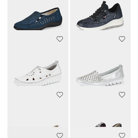
139,95 €
79,95 €
132,95 €
39,97 €
30 päivän alin hinta**: 139,95 €
30 päivän alin hinta**: 47,97 €
(-5%)
(-16%)
GOLDNER
GEMINI
Kesäinen tyyli
Kesäinen rei'itys
109,95 €
89,95 €
104,45 €
85,45 €
30 päivän alin hinta**: 109,95 €
30 päivän alin hinta**: 89,95 €
(-5%)
(-5%)
WALDLÄUFER
WALDLÄUFER
Kävelykengät säädettävin tarranauhoin
Puolikengät, joissa on säädettävä tarrakiinnitys
139,95 €
139,95 €
90,97 €