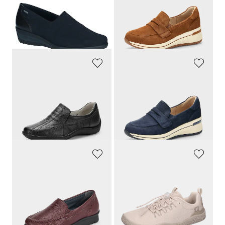
169,95 €
129,95 €
101,98 €
90,97 €
30 päivän alin hinta**: 112,17 €
30 päivän alin hinta**: 100,06 €
(-9%)
(-9%)
WALDLÄUFER
CAPRICE
venykkeet
Ilmeeltään urheilulliset
139,95 €
129,95 €
90,97 €
30 päivän alin hinta**: 100,06 €
(-9%)
WALDLÄUFER
WALDLÄUFER
Tohvelit hirvennahasta vaihdettavalla pohjallisella
Tekstiiliä
159,95 €
139,95 €
132,95 €
30 päivän alin hinta**: 139,95 €
(-5%)