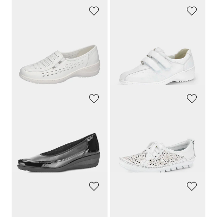
WALDLÄUFER
WALDLÄUFER
Kävelykengät
Kävelykengät
159,95 €
159,95 €
151,95 €
95,97 €
30 päivän alin hinta**: 159,95 €
30 päivän alin hinta**: 111,97 €
(-5%)
(-14%)
ARA
GEMINI
Kävelykengät
Kesäinen tyyli
144,95 €
69,95 €
86,97 €
66,45 €
30 päivän alin hinta**: 101,47 €
30 päivän alin hinta**: 69,95 €
(-5%)
(-14%)
WALDLÄUFER
WALDLÄUFER
Kävelykengät, joissa vaihdettava pohjallinen
Kesäinen rei'itys