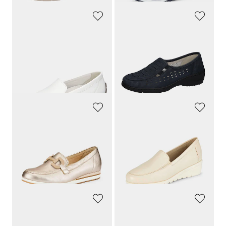
WALDLÄUFER
WALDLÄUFER
Aitoa nahkaa slip-on kenkä
Kävelykengät
129,95 €
159,95 €
123,45 €
151,95 €
30 päivän alin hinta**: 129,95 €
30 päivän alin hinta**: 159,95 €
(-5%)
(-5%)
GABOR
CAPRICE
Naiselliset klassikot, jotka tekevät ilmeestä tyylikkään
Kävelykengät pehmeää nahkaa
149,95 €
89,95 €
104,97 €
40,48 €
30 päivän alin hinta**: 119,96 €
30 päivän alin hinta**: 53,97 €
(-12%)
(-25%)
WALDLÄUFER
JANA
Kävelykengät, joissa vaihdettava pohjallinen
Kävelykengät, joissa vaihdettava pohjallinen