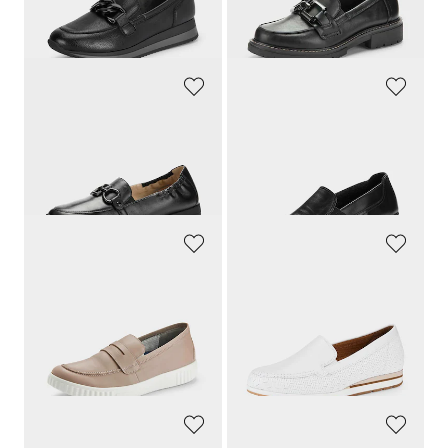
30 päivän alin hinta**: 47,96 €
30 päivän alin hinta**: 58,06 €
(-12%)
(-15%)
CAPRICE
ARA
Aitoa nahkaa tohvelit
Kävelykengät
89,95 €
154,95 €
85,23 €
30 päivän alin hinta**: 92,97 €
(-8%)
JOMOS
GABOR
Kävelykengät pehmeää nahkaa
Kesäinen tyyli
139,95 €
149,95 €
62,98 €
127,46 €
30 päivän alin hinta**: 69,97 €
30 päivän alin hinta**: 149,95 €
(-10%)
(-15%)