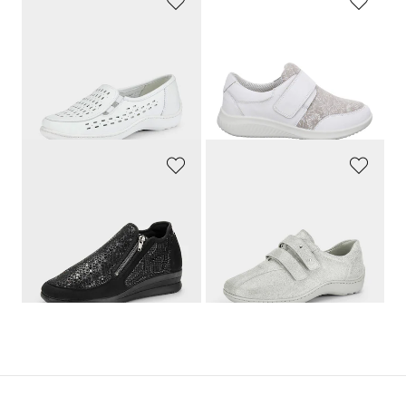
WALDLÄUFER
JOMOS
Kävelykengät, joissa vaihdettava pohjallinen
Hallux-tohvelit, joissa on tarranauhakiinnitys
139,95 €
149,95 €
132,95 €
142,45 €
30 päivän alin hinta**: 139,95 €
30 päivän alin hinta**: 149,95 €
(-5%)
(-5%)
GOLDNER
WALDLÄUFER
Mukavuuskengät vetoketjulla, matelijakuvioiset
Puolikengät, joissa on säädettävä tarrakiinnitys
119,95 €
139,95 €
132,95 €
30 päivän alin hinta**: 139,95 €
(-5%)