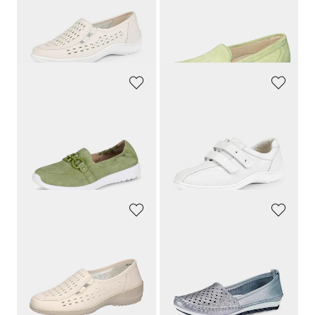
139,95 €
129,95 €
125,96 €
77,97 €
30 päivän alin hinta**: 139,95 €
30 päivän alin hinta**: 90,97 €
(-10%)
(-14%)
CAPRICE
WALDLÄUFER
Muodikkaasti koristellut kävelykengät
Puolikengät, joissa on säädettävä tarrakiinnitys
89,95 €
139,95 €
44,97 €
125,96 €
30 päivän alin hinta**: 53,97 €
30 päivän alin hinta**: 139,95 €
(-16%)
(-10%)
WALDLÄUFER
GEMINI
Kävelykengät
Kesäinen rei'itys
159,95 €
89,95 €
151,95 €
85,45 €
30 päivän alin hinta**: 159,95 €
30 päivän alin hinta**: 89,95 €
(-5%)
(-5%)