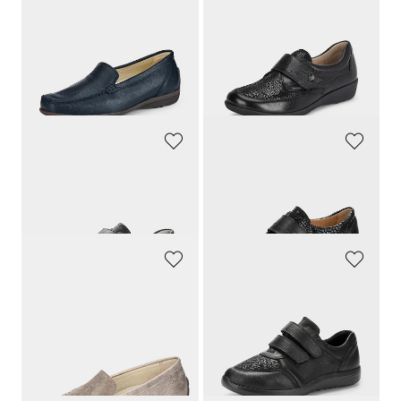
WALDLÄUFER
CAPRICE
Aitoa nahkaa slip-on kenkä
Hallux-tohvelit, joissa on tarranauhakiinnitys
129,95 €
99,95 €
123,45 €
30 päivän alin hinta**: 129,95 €
(-5%)
WALDLÄUFER
GOLDNER
Puolikengät, joissa on säädettävä tarrakiinnitys
Nahasta valmistetut puolikengät, joissa on kiiltäviä yksityiskohtia
139,95 €
129,95 €
WALDLÄUFER
WALDLÄUFER
Aitoa nahkaa slip-on kenkä
Nappanahasta valmistetut Hallux-kengät
129,95 €
159,95 €
123,45 €
30 päivän alin hinta**: 129,95 €
(-5%)