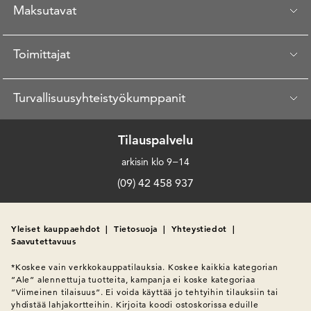
Maksutavat
Toimittajat
Turvallisuusyhteistyökumppanit
Tilauspalvelu
arkisin klo 9−14
(09) 42 458 937
Yleiset kauppaehdot
|
Tietosuoja
|
Yhteystiedot
|
Saavutettavuus
*Koskee vain verkkokauppatilauksia. Koskee kaikkia kategorian 
”Ale” alennettuja tuotteita, kampanja ei koske kategoriaa 
”Viimeinen tilaisuus”. Ei voida käyttää jo tehtyihin tilauksiin tai 
yhdistää lahjakortteihin. Kirjoita koodi ostoskorissa eduille 