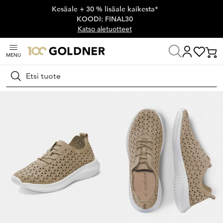
Kesäale + 30 % lisäale kaikesta*
Ohita siirtymä, siirry pääsisältöön
KOODI: FINAL30
Katso aletuotteet
MENU
Koti
Kengät ja asusteet
Kävelykengät
Nauhakengät
Hae