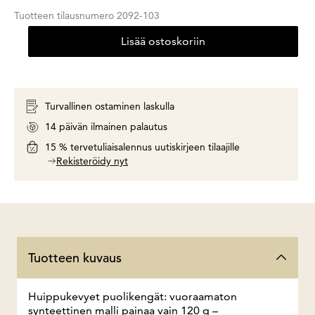
Tuotteen tilausnumero
2092-103
Lisää ostoskoriin
Turvallinen ostaminen laskulla
14 päivän ilmainen palautus
15 % tervetuliaisalennus uutiskirjeen tilaajille
Rekisteröidy nyt
Tuotteen kuvaus
Huippukevyet puolikengät: vuoraamaton
synteettinen malli painaa vain 120 g –