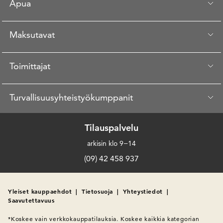
Apua
Maksutavat
Toimittajat
Turvallisuusyhteistyökumppanit
Tilauspalvelu
arkisin klo 9−14
(09) 42 458 937
Yleiset kauppaehdot
|
Tietosuoja
|
Yhteystiedot
|
Saavutettavuus
*Koskee vain verkkokauppatilauksia. Koskee kaikkia kategorian 