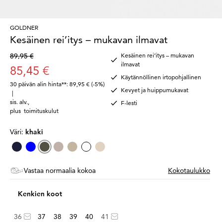
GOLDNER
Kesäinen rei’itys – mukavan ilmavat
89,95 €
Kesäinen rei’itys – mukavan
ilmavat
85,45 €
Käytännöllinen irtopohjallinen
30 päivän alin hinta**: 89,95 €
(-5%)
Kevyet ja huippumukavat
|
sis. alv.
,
F-lesti
plus
toimituskulut
Väri:
khaki
Vastaa normaalia kokoa
Kokotaulukko
Kenkien koot
36
37
38
39
40
41