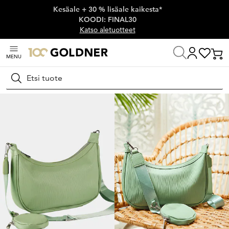
Kesäale + 30 % lisäale kaikesta*
Ohita siirtymä, siirry pääsisältöön
KOODI: FINAL30
Katso aletuotteet
MENU
Koti
Kengät ja asusteet
Asusteet
Laukut ja reput
Hae