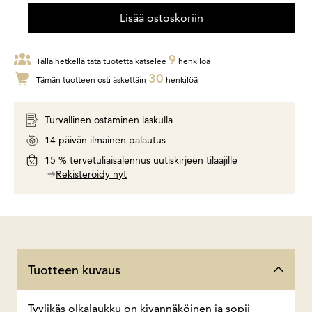
Lisää ostoskoriin
9
Tällä hetkellä tätä tuotetta katselee
henkilöä
30
Tämän tuotteen osti äskettäin
henkilöä
Turvallinen ostaminen laskulla
14 päivän ilmainen palautus
15 % tervetuliaisalennus uutiskirjeen tilaajille
Rekisteröidy nyt
Tuotteen kuvaus
Tyylikäs olkalaukku on kivannäköinen ja sopii