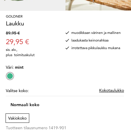
GOLDNER
Laukku
89,95 €
muodikkaan värinen ja mallinen
29,95 €
laadukasta keinonahkaa
irrotettava pikkulaukku mukana
sis. alv.
,
plus
toimituskulut
Väri:
mint
Kokotaulukko
Valitse koko:
Normaali koko
Vakiokoko
Tuotteen tilausnumero
1419-901