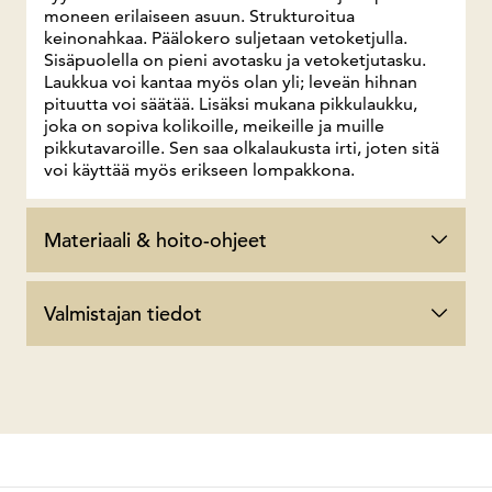
moneen erilaiseen asuun. Strukturoitua
keinonahkaa. Päälokero suljetaan vetoketjulla.
Sisäpuolella on pieni avotasku ja vetoketjutasku.
Laukkua voi kantaa myös olan yli; leveän hihnan
pituutta voi säätää. Lisäksi mukana pikkulaukku,
joka on sopiva kolikoille, meikeille ja muille
pikkutavaroille. Sen saa olkalaukusta irti, joten sitä
voi käyttää myös erikseen lompakkona.
Materiaali & hoito-ohjeet
Valmistajan tiedot