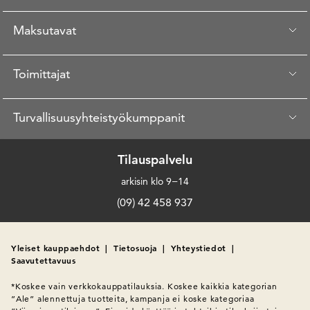
Maksutavat
Toimittajat
Turvallisuusyhteistyökumppanit
Tilauspalvelu
arkisin klo 9−14
(09) 42 458 937
Yleiset kauppaehdot
|
Tietosuoja
|
Yhteystiedot
|
Saavutettavuus
*Koskee vain verkkokauppatilauksia. Koskee kaikkia kategorian 
”Ale” alennettuja tuotteita, kampanja ei koske kategoriaa 