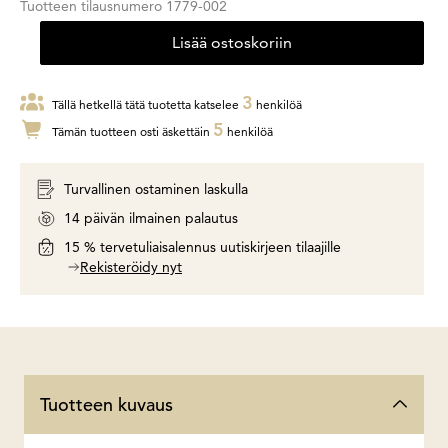
Tuotteen tilausnumero
1779-002
Lisää ostoskoriin
3
Tällä hetkellä tätä tuotetta katselee
henkilöä
5
Tämän tuotteen osti äskettäin
henkilöä
Turvallinen ostaminen laskulla
14 päivän ilmainen palautus
15 % tervetuliaisalennus uutiskirjeen tilaajille
Rekisteröidy nyt
Tuotteen kuvaus