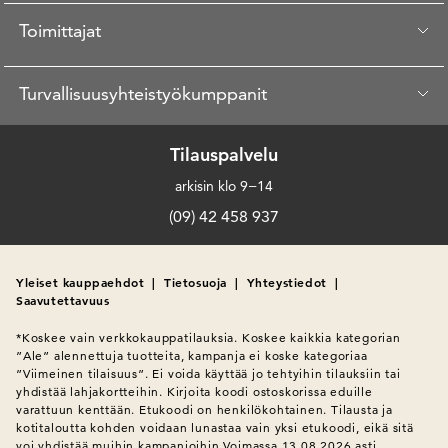
Toimittajat
Turvallisuusyhteistyökumppanit
Tilauspalvelu
arkisin klo 9−14
(09) 42 458 937
Yleiset kauppaehdot
|
Tietosuoja
|
Yhteystiedot
|
Saavutettavuus
*Koskee vain verkkokauppatilauksia. Koskee kaikkia kategorian 
”Ale” alennettuja tuotteita, kampanja ei koske kategoriaa 
”Viimeinen tilaisuus”. Ei voida käyttää jo tehtyihin tilauksiin tai 
yhdistää lahjakortteihin. Kirjoita koodi ostoskorissa eduille 
varattuun kenttään. Etukoodi on henkilökohtainen. Tilausta ja 
kotitaloutta kohden voidaan lunastaa vain yksi etukoodi, eikä sitä 
voi yhdistää muihin kampanjoihin.Voimassa 13.08.2026 asti.
