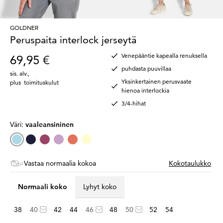
GOLDNER
Peruspaita interlock jerseytä
Venepääntie kapealla renuksella
69,95 €
puhdasta puuvillaa
sis. alv.
,
Yksinkertainen perusvaate
plus
toimituskulut
hienoa interlockia
3/4-hihat
Väri:
vaaleansininen
Vastaa normaalia kokoa
Kokotaulukko
Normaali koko
Lyhyt koko
38
40
42
44
46
48
50
52
54