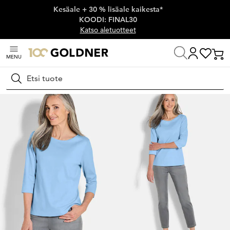
Kesäale + 30 % lisäale kaikesta*
Ohita siirtymä, siirry pääsisältöön
KOODI: FINAL30
Katso aletuotteet
MENU
Koti
Naisten muoti
Neulospaidat
T-paidat
Hae