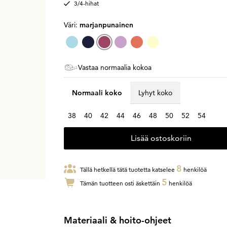
3/4-hihat
Väri:
marjanpunainen
Vastaa normaalia kokoa
Normaali koko
Lyhyt koko
38
40
42
44
46
48
50
52
54
Lisää ostoskoriin
8
Tällä hetkellä tätä tuotetta katselee
henkilöä
5
Tämän tuotteen osti äskettäin
henkilöä
Materiaali & hoito-ohjeet