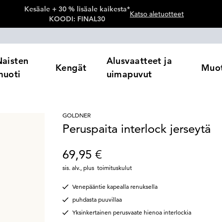
Kesäale + 30 % lisäale kaikesta*
Katso aletuotteet
KOODI: FINAL30
Naisten
Alusvaatteet ja
Kengät
Muot
muoti
uimapuvut
GOLDNER
Peruspaita interlock jerseytä
69,95 €
sis. alv.
,
plus
toimituskulut
Venepääntie kapealla renuksella
puhdasta puuvillaa
Yksinkertainen perusvaate hienoa interlockia