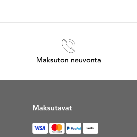
Maksuton neuvonta
Maksutavat
Lasku (Avautuu uuteen vä