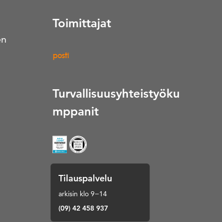
Toimittajat
en
Turvallisuusyhteistyöku
mppanit
Tilauspalvelu
arkisin klo 9−14
(09) 42 458 937