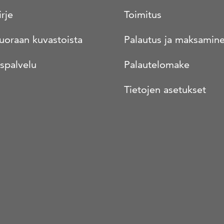
irje
Toimitus
suoraan kuvastoista
Palautus ja maksamin
spalvelu
Palautelomake
Tietojen asetukset