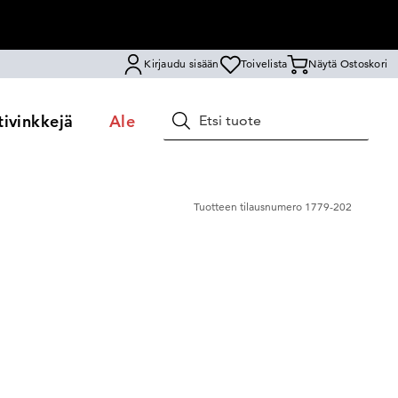
Kirjaudu sisään
Toivelista
Näytä Ostoskori
ivinkkejä
Ale
Hae
Tuotteen tilausnumero
1779-202