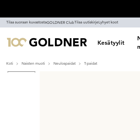
Ohita siirtymä, siirry pääsisältöön
Tilaa suoraan kuvastosta
Tilaa uutiskirje
Lyhyet koot
GOLDNER Club
Kesätyylit
Koti
Naisten muoti
Neulospaidat
T-paidat