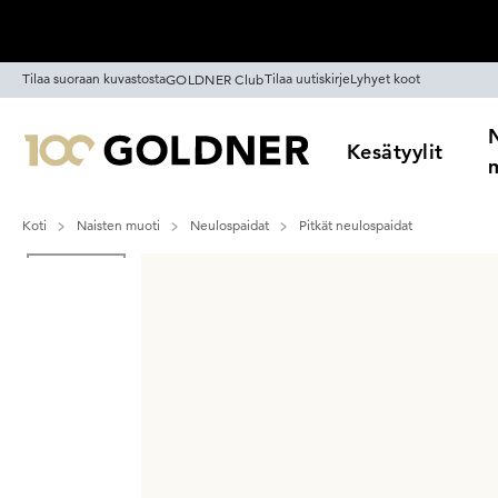
Ohita siirtymä, siirry pääsisältöön
Tilaa suoraan kuvastosta
Tilaa uutiskirje
Lyhyet koot
GOLDNER Club
Kesätyylit
Koti
Naisten muoti
Neulospaidat
Pitkät neulospaidat