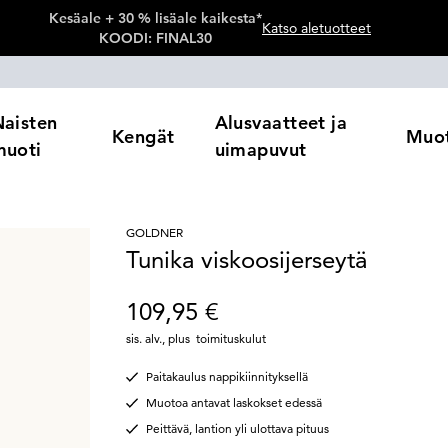
Kesäale + 30 % lisäale kaikesta*
Katso aletuotteet
KOODI: FINAL30
Naisten
Alusvaatteet ja
Kengät
Muot
muoti
uimapuvut
GOLDNER
Tunika viskoosijerseytä
109,95 €
sis. alv.
,
plus
toimituskulut
Paitakaulus nappikiinnityksellä
Muotoa antavat laskokset edessä
Peittävä, lantion yli ulottava pituus