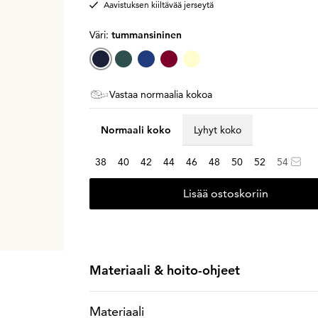
Aavistuksen kiiltävää jerseytä
Väri:
tummansininen
Vastaa normaalia kokoa
Normaali koko
Lyhyt koko
38
40
42
44
46
48
50
52
54
Lisää ostoskoriin
Materiaali & hoito-ohjeet
Materiaali