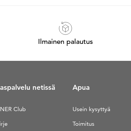
Ilmainen palautus
aspalvelu netissä
Apua
NER Club
Usein kysyttyä
irje
Toimitus