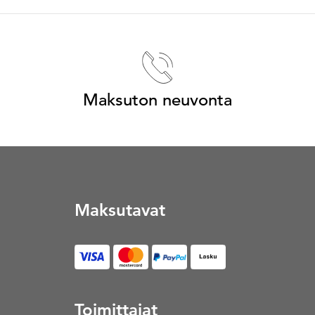
Maksuton neuvonta
Maksutavat
Lasku (Avautuu uuteen vä
Toimittajat