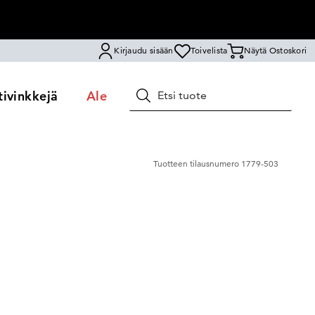
Kirjaudu sisään
Toivelista
Näytä Ostoskori
ivinkkejä
Ale
Hae
Tuotteen tilausnumero
1779-503