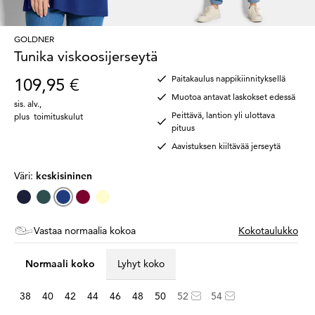
GOLDNER
Tunika viskoosijerseytä
Paitakaulus nappikiinnityksellä
109,95 €
Muotoa antavat laskokset edessä
sis. alv.
,
Peittävä, lantion yli ulottava
plus
toimituskulut
pituus
Aavistuksen kiiltävää jerseytä
Väri:
keskisininen
Vastaa normaalia kokoa
Kokotaulukko
Normaali koko
Lyhyt koko
38
40
42
44
46
48
50
52
54