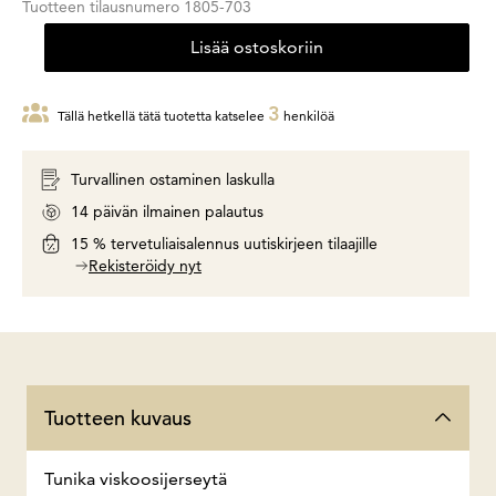
Tuotteen tilausnumero
1805-703
Lisää ostoskoriin
3
Tällä hetkellä tätä tuotetta katselee
henkilöä
Turvallinen ostaminen laskulla
14 päivän ilmainen palautus
15 % tervetuliaisalennus uutiskirjeen tilaajille
Rekisteröidy nyt
Tuotteen kuvaus
Tunika viskoosijerseytä