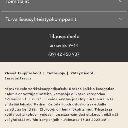
Toimittajat
Turvallisuusyhteistyökumppanit
Tilauspalvelu
arkisin klo 9−14
(09) 42 458 937
Yleiset kauppaehdot
|
Tietosuoja
|
Yhteystiedot
|
Saavutettavuus
*Koskee vain verkkokauppatilauksia. Koskee kaikkia kategorian 
”Ale” alennettuja tuotteita, kampanja ei koske kategoriaa 
”Viimeinen tilaisuus”. Ei voida käyttää jo tehtyihin tilauksiin tai 
yhdistää lahjakortteihin. Kirjoita koodi ostoskorissa eduille 
varattuun kenttään. Etukoodi on henkilökohtainen. Tilausta ja 
kotitaloutta kohden voidaan lunastaa vain yksi etukoodi, eikä sitä 
voi yhdistää muihin kampanjoihin.Voimassa 13.08.2026 asti.
