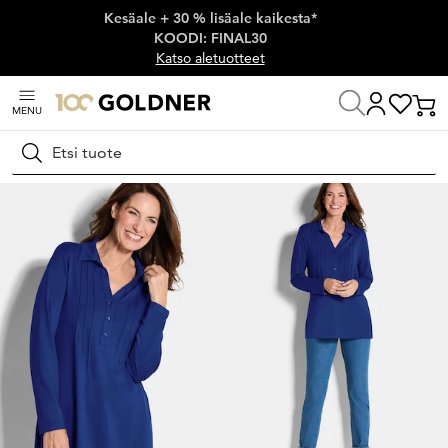
Kesäale + 30 % lisäale kaikesta*
Ohita siirtymä, siirry pääsisältöön
KOODI: FINAL30
Katso aletuotteet
MENU
Koti
Naisten muoti
Neulospaidat
Pitkät neulospaidat
Hae