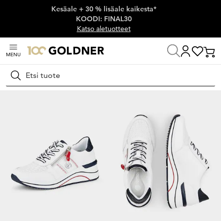
Kesäale + 30 % lisäale kaikesta*
Ohita siirtymä, siirry pääsisältöön
KOODI: FINAL30
Katso aletuotteet
MENU
Koti
Kengät ja asusteet
Tennarit
Matalapohjaiset tennarit
Hae