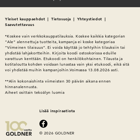
Yleiset kauppaehdot
|
Tietosuoja
|
Yhteystiedot
|
Saavutettavuus
*Koskee vain verkkokauppatilauksia. Koskee kaikkia kategorian 
”Ale” alennettuja tuotteita, kampanja ei koske kategoriaa 
”Viimeinen tilaisuus”. Ei voida käyttää jo tehtyihin tilauksiin tai 
yhdistää lahjakortteihin. Kirjoita koodi ostoskorissa eduille 
varattuun kenttään. Etukoodi on henkilökohtainen. Tilausta ja 
kotitaloutta kohden voidaan lunastaa vain yksi etukoodi, eikä sitä 
voi yhdistää muihin kampanjoihin.Voimassa 13.08.2026 asti.

**Alin kokonaishinta viimeisten 30 päivän aikana ennen 
hinnanalennusta.
Aiheet osittain tekoälyn luomia
Lisää inspiraatiota
© 2026 GOLDNER