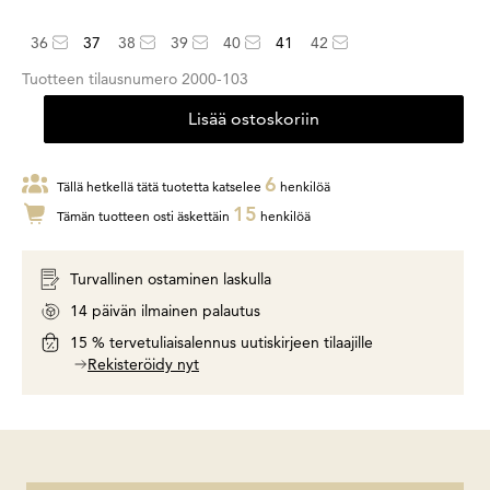
36
37
38
39
40
41
42
Tuotteen tilausnumero
2000-103
Lisää ostoskoriin
6
Tällä hetkellä tätä tuotetta katselee
henkilöä
15
Tämän tuotteen osti äskettäin
henkilöä
Turvallinen ostaminen laskulla
14 päivän ilmainen palautus
15 % tervetuliaisalennus uutiskirjeen tilaajille
Rekisteröidy nyt