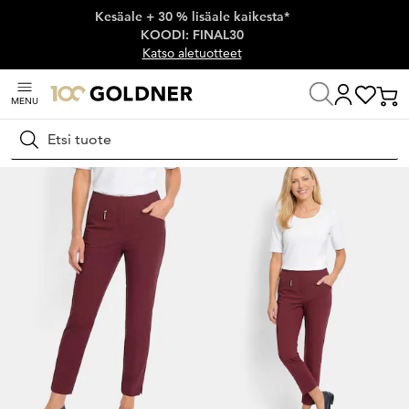
Kesäale + 30 % lisäale kaikesta*
Ohita siirtymä, siirry pääsisältöön
KOODI: FINAL30
Katso aletuotteet
MENU
Koti
Hae