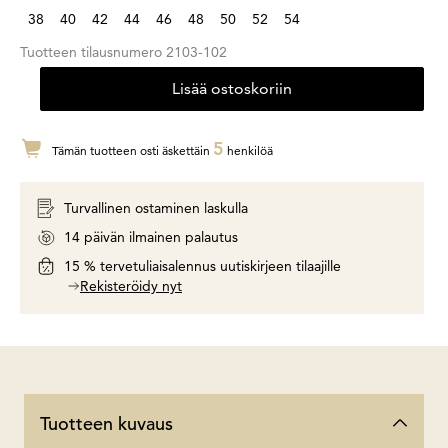
38
40
42
44
46
48
50
52
54
Tuotteen tilausnumero
2103-102
Lisää ostoskoriin
5
Tämän tuotteen osti äskettäin
henkilöä
Turvallinen ostaminen laskulla
14 päivän ilmainen palautus
15 % tervetuliaisalennus uutiskirjeen tilaajille
Rekisteröidy nyt
Tuotteen kuvaus