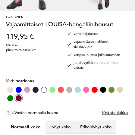
GOLDNER
Vajaamittaiset LOUISA-bengaliinihousut
vetoketjutaskut
119,95 €
vajaamittaiset lahkeet
sis. alv.
,
sivuhalkioin
plus
toimituskulut
kangas joustaa joka suuntaan
joustovyötärö ei ole erillinen
kaitale
Väri:
bordeaux
Vastaa normaalia kokoa
Kokotaulukko
Normaali koko
Lyhyt koko
Erikoislyhyt koko