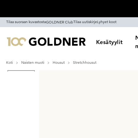
Ohita siirtymä, siirry pääsisältöön
Tilaa suoraan kuvastosta
Tilaa uutiskirje
Lyhyet koot
GOLDNER Club
Kesätyylit
Koti
Naisten muoti
Housut
Stretchhousut