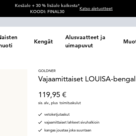
Kesäale + 30 % lisäale kaikesta*
Katso aletuotteet
KOODI: FINAL30
Naisten
Alusvaatteet ja
Kengät
Muot
muoti
uimapuvut
GOLDNER
Vajaamittaiset LOUISA-bengal
119,95 €
sis. alv.
,
plus
toimituskulut
vetoketjutaskut
vajaamittaiset lahkeet sivuhalkioin
kangas joustaa joka suuntaan