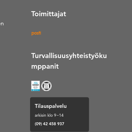
Toimittajat
en
Turvallisuusyhteistyöku
mppanit
Tilauspalvelu
arkisin klo 9−14
(09) 42 458 937