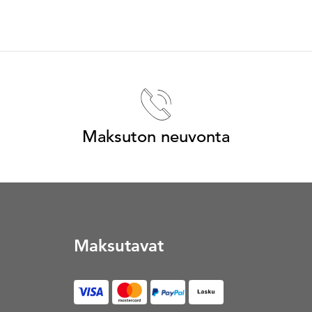
Maksuton neuvonta
Maksutavat
Lasku (Avautuu uuteen vä