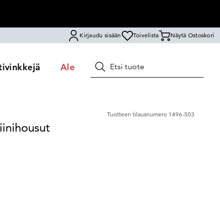
Kirjaudu sisään
Toivelista
Näytä Ostoskori
ivinkkejä
Ale
Hae
Tuotteen tilausnumero
1496-503
iinihousut