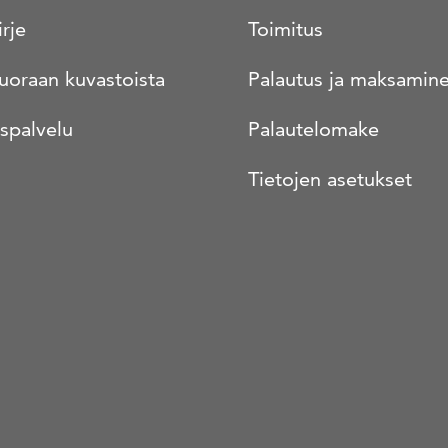
irje
Toimitus
suoraan kuvastoista
Palautus ja maksamin
spalvelu
Palautelomake
Tietojen asetukset