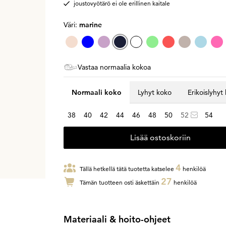
joustovyötärö ei ole erillinen kaitale
Väri:
marine
Vastaa normaalia kokoa
Normaali koko
Lyhyt koko
Erikoislyhyt
38
40
42
44
46
48
50
52
54
Lisää ostoskoriin
4
Tällä hetkellä tätä tuotetta katselee
henkilöä
27
Tämän tuotteen osti äskettäin
henkilöä
Materiaali & hoito-ohjeet