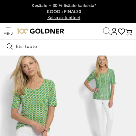
Kesäale + 30 % lisäale kaikesta*
Ohita siirtymä, siirry pääsisältöön
KOODI: FINAL30
Katso aletuotteet
MENU
Koti
Naisten muoti
Neulospaidat
T-paidat
Hae