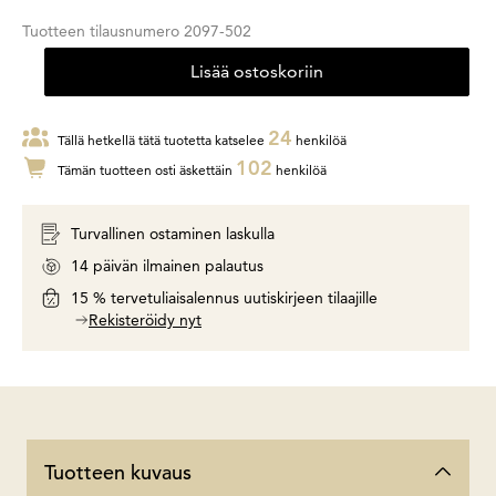
Tuotteen tilausnumero
2097-502
Lisää ostoskoriin
24
Tällä hetkellä tätä tuotetta katselee
henkilöä
102
Tämän tuotteen osti äskettäin
henkilöä
Turvallinen ostaminen laskulla
14 päivän ilmainen palautus
15 % tervetuliaisalennus uutiskirjeen tilaajille
Rekisteröidy nyt
Tuotteen kuvaus