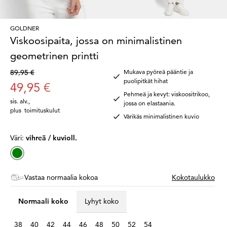
GOLDNER
Viskoosipaita, jossa on minimalistinen
geometrinen printti
89,95 €
Mukava pyöreä pääntie ja
puolipitkät hihat
49,95 €
Pehmeä ja kevyt: viskoositrikoo,
sis. alv.
,
jossa on elastaania.
plus
toimituskulut
Värikäs minimalistinen kuvio
Väri:
vihreä / kuvioll.
Vastaa normaalia kokoa
Kokotaulukko
Normaali koko
Lyhyt koko
38
40
42
44
46
48
50
52
54