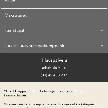
Maksutavat
Toimittajat
Turvallisuusyhteistyökumppanit
Tilauspalvelu
arkisin klo 9−14
(09) 42 458 937
Yleiset kauppaehdot
|
Tietosuoja
|
Yhteystiedot
|
Saavutettavuus
*Koskee vain verkkokauppatilauksia. Koskee kaikkia kategorian 