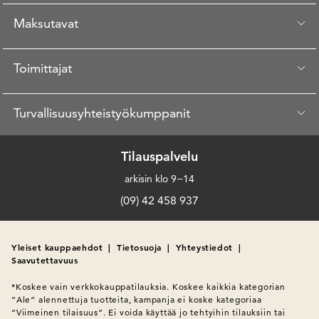
Maksutavat
Toimittajat
Turvallisuusyhteistyökumppanit
Tilauspalvelu
arkisin klo 9−14
(09) 42 458 937
Yleiset kauppaehdot
|
Tietosuoja
|
Yhteystiedot
|
Saavutettavuus
*Koskee vain verkkokauppatilauksia. Koskee kaikkia kategorian 
”Ale” alennettuja tuotteita, kampanja ei koske kategoriaa 
”Viimeinen tilaisuus”. Ei voida käyttää jo tehtyihin tilauksiin tai 