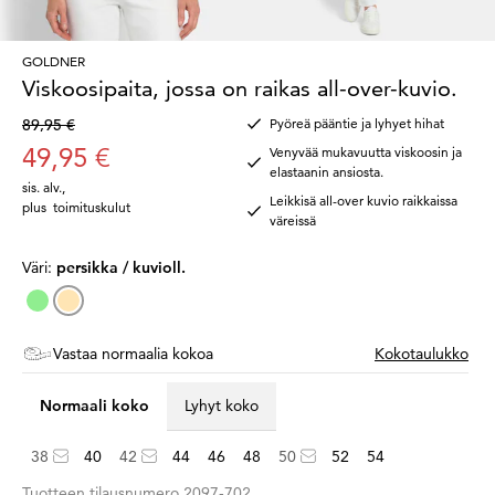
GOLDNER
Viskoosipaita, jossa on raikas all-over-kuvio.
89,95 €
Pyöreä pääntie ja lyhyet hihat
49,95 €
Venyvää mukavuutta viskoosin ja
elastaanin ansiosta.
sis. alv.
,
Leikkisä all-over kuvio raikkaissa
plus
toimituskulut
väreissä
Väri:
persikka / kuvioll.
Vastaa normaalia kokoa
Kokotaulukko
Normaali koko
Lyhyt koko
38
40
42
44
46
48
50
52
54
Tuotteen tilausnumero
2097-702