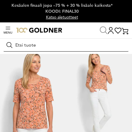
Kesäalen finaali jopa –75 % + 30 % lisäale kaikesta*
Ohita siirtymä, siirry pääsisältöön
KOODI: FINAL30
Katso aletuotteet
MENU
Koti
Naisten muoti
Neulospaidat
T-paidat
Hae