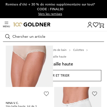
Remises d'été + 30 % de remise supplémentaire sur tout*
Passer la navigation, aller directement au contenu
CODE : FINAL30
Vers les remises
MENU
Rechercher
Maison
Lingerie & maillots de bain
Culottes
Culottes taille haute
Culottes taille haute
FILTRER ET TRIER
124
Produits
NINA V. C.
NINA V. C.
Slip taille haute, lot de 3
Slip taille haute, lot de 3