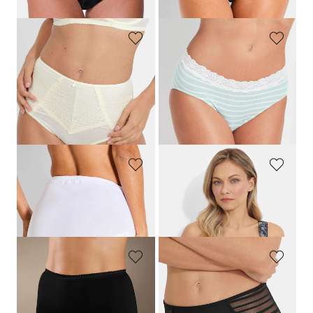
(-14%)
MISS MARY
SPEIDEL
Slip maxi en microfibre avec dentelle
Slip montant en viscose avec dentelle
24,95 €
19,95 €
9,97 €
Meilleur prix sur 30 jours** : 11,96 €
(-16%)
GÖTTING
MISS MARY
Slip taille haute, pur coton, en lot de 3
Slip avec imprimé fleuri et dentelle
19,95 €
24,95 €
MEY
MISS MARY
Slip en coton
Slip maxi en Powermesh
18,95 €
29,95 €