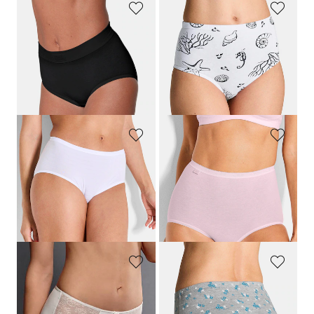
SLOGGI
GOLDNER
Lot de 2 slips montants
Lot de slips taille haute en coton
23,95 €
39,95 €
19,97 €
Meilleur prix sur 30 jours** : 23,96 €
(-16%)
SPEIDEL
SLOGGI
Slip taille haute aspect rayé
Slip taille haute, lot de 4
19,95 €
44,95 €
11,97 €
Meilleur prix sur 30 jours** : 13,97 €
(-14%)
ROSA FAIA
GOLDNER
Slip gainant avec empiècement en dentelle
Lot de slips taille haute en coton
29,95 €
44,95 €
31,47 €