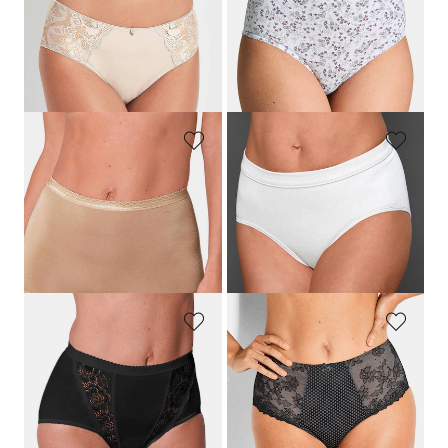
Slip taille haute en dentelle
Lot de slips taille haute en coton
15,95 €
39,95 €
7,97 €
19,97 €
Meilleur prix sur 30 jours** : 23,96 €
(-16%)
MEY
CONTA
Slip en coton
Slip en côtes fines
18,95 €
14,95 €
8,97 €
Meilleur prix sur 30 jours** : 10,47 €
(-14%)
SLOGGI
ROSA FAIA
Lot de 4 slips taille basse avec empiècement en dentelle
Slip taille haute en charmeuse et dentelle
50,95 €
34,95 €
20,97 €
Meilleur prix sur 30 jours** : 24,47 €