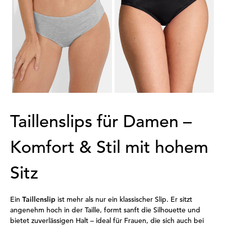
24,95 €
26,00 €
14,96 €
13,00 €
Meilleur prix sur 30 jours** : 17,47 €
Meilleur prix sur 30 jours** : 15,60 €
(-14%)
(-16%)
1
2
3
Taillenslips für Damen –
Komfort & Stil mit hohem
Sitz
Ein
Taillenslip
ist mehr als nur ein klassischer Slip. Er sitzt
angenehm hoch in der Taille, formt sanft die Silhouette und
bietet zuverlässigen Halt – ideal für Frauen, die sich auch bei