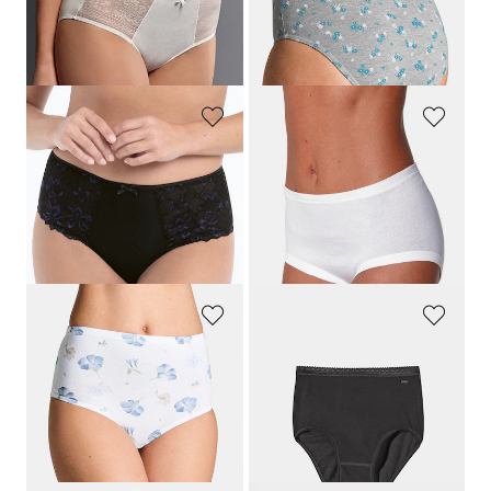
Meilleur prix sur 30 jours** : 35,95 €
(-12%)
ROSA FAIA
NINA V. C.
Slip taille haute en dentelle
Slip taille haute, lot de 3
39,95 €
34,95 €
27,97 €
24,47 €
Meilleur prix sur 30 jours** : 31,96 €
Meilleur prix sur 30 jours** : 27,96 €
(-12%)
(-12%)
GOLDNER
MEY
Lot de slips taille haute en coton
Lot de 2 slips montants
29,95 €
29,98 €
20,96 €
20,99 €
Meilleur prix sur 30 jours** : 23,95 €
Meilleur prix sur 30 jours** : 23,98 €
(-12%)
(-12%)