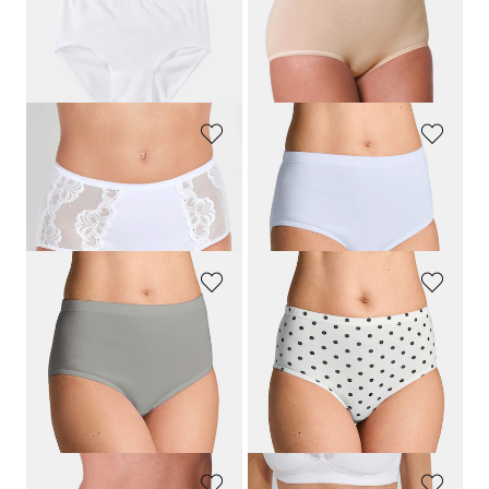
19,99 €
23,95 €
14,00 €
Meilleur prix sur 30 jours** : 15,99 €
(-12%)
NINA V. C.
GOLDNER
Slip gainant avec empiècement en dentelle
Slip taille haute en lot de 7
12,95 €
44,95 €
+ 1
GOLDNER
GOLDNER
Slip taille haute en lot de 7
Lot de slips taille haute en coton
44,95 €
39,95 €
31,47 €
19,97 €
+ 1
Meilleur prix sur 30 jours** : 23,97 €
Meilleur prix sur 30 jours** : 35,95 €
(-16%)
(-12%)