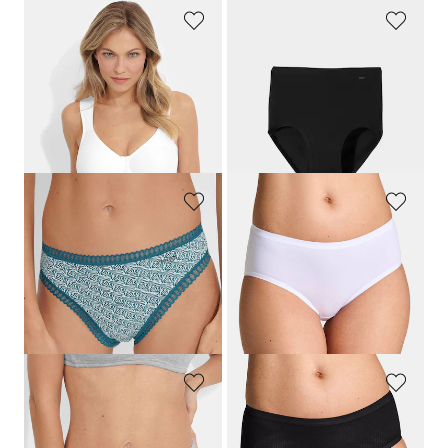
MISS MARY
MEY
Slip maxi en Powermesh
Slip montant sans coutures
29,95 €
33,95 €
23,77 €
Meilleur prix sur 30 jours** : 27,16 €
(-12%)
SLOGGI
TRIUMPH
Lot de 3 jazzpants en dentelle
Liseré lisse et confortable
19,95 €
26,00 €
13,96 €
13,00 €
Meilleur prix sur 30 jours** : 15,96 €
Meilleur prix sur 30 jours** : 15,60 €
(-12%)
(-16%)
NINA V. C.
TRIUMPH
Lot de 2 slips jazzpant
Liseré lisse et confortable