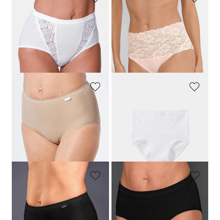
SLOGGI
NINA V. C.
Lot de 4 slips taille basse avec empiècement en dentelle
Lot de 2 slips en coton bio
50,95 €
49,95 €
29,97 €
Meilleur prix sur 30 jours** : 34,97 €
(-14%)
SPEIDEL
MEY
Slip montant
Slip montant sans coutures
19,95 €
33,95 €
13,96 €
23,77 €
Meilleur prix sur 30 jours** : 15,95 €
Meilleur prix sur 30 jours** : 27,16 €
(-12%)
(-12%)
SPEIDEL
CONTA
Slip montant
Slip en côtes fines
19,95 €
14,95 €
13,96 €
8,97 €