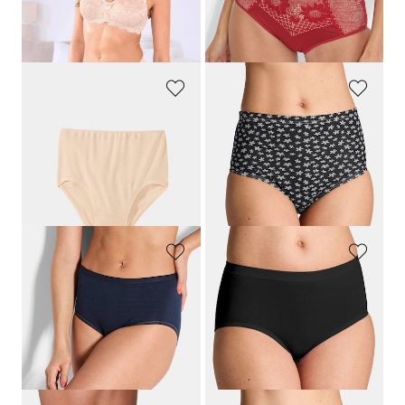
Meilleur prix sur 30 jours** : 17,95 €
(-20%)
MEY
GOLDNER
Lot de 2 slips montants
Lot de slips taille haute en coton
25,95 €
44,95 €
22,47 €
Meilleur prix sur 30 jours** : 26,97 €
(-16%)
SPEIDEL
CONTA
Slip taille haute aspect rayé
Slip taille haute, lot de 3
19,95 €
39,95 €
11,97 €
27,97 €
Meilleur prix sur 30 jours** : 13,97 €
Meilleur prix sur 30 jours** : 31,96 €
(-14%)
(-12%)