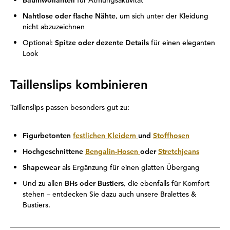
Baumwollanteil
für Atmungsaktivität
Nahtlose oder flache Nähte
, um sich unter der Kleidung
nicht abzuzeichnen
Optional:
Spitze oder dezente Details
für einen eleganten
Look
Taillenslips kombinieren
Taillenslips passen besonders gut zu:
Figurbetonten
festlichen Kleidern
und
Stoffhosen
Hochgeschnittene
Bengalin-Hosen
oder
Stretchjeans
Shapewear
als Ergänzung für einen glatten Übergang
Und zu allen
BHs oder Bustiers
, die ebenfalls für Komfort
stehen – entdecken Sie dazu auch unsere Bralettes &
Bustiers.