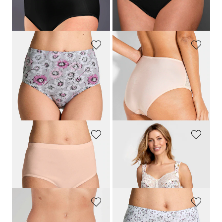
Meilleur prix sur 30 jours** : 15,95 €
Meilleur prix sur 30 jours** : 10,47 €
(-12%)
(-14%)
GOLDNER
ROSA FAIA
Lot de slips taille haute en coton
Slip taille haute en charmeuse et dentelle
39,95 €
34,95 €
19,97 €
20,97 €
Meilleur prix sur 30 jours** : 23,96 €
Meilleur prix sur 30 jours** : 24,47 €
(-16%)
(-14%)
GOLDNER
MISS MARY
Slip taille haute en lot de 7
Slip avec imprimé fleuri et dentelle
44,95 €
24,95 €
+ 1
SUSA
GOLDNER