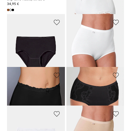
34,95 €
34,95 €
SPEIDEL
SLOGGI
Lot de 2 slips montants
Lot de 2 slips montants
19,99 €
23,95 €
14,00 €
Meilleur prix sur 30 jours** : 15,99 €
(-12%)
NINA V. C.
NINA V. C.
Slip taille haute, lot de 3
Slip gainant avec empiècement en dentelle
34,95 €
12,95 €
SPEIDEL
SLOGGI
Lot de 2 slips montants
Lot de 2 slips montants