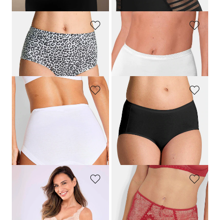
GOLDNER
MEY
Lot de slips taille haute en coton
Slip en coton
29,95 €
18,95 €
GÖTTING
NINA V. C.
Slip taille haute en lot de 3, avec dentelle
Slip taille haute, lot de 4
24,95 €
39,95 €
19,95 €
27,97 €
Meilleur prix sur 30 jours** : 22,46 €
Meilleur prix sur 30 jours** : 31,96 €
(-11%)
(-12%)
SUSA
MISS MARY
Slip taille haute en dentelle
Slip maxi en microfibre avec dentelle
17,95 €
24,95 €
14,36 €