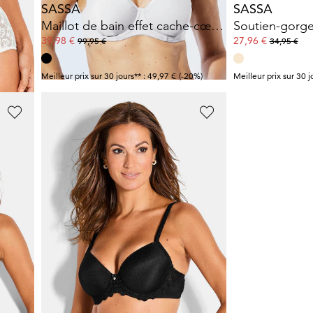
SASSA
SASSA
Slip taille haute avec broderie élégant
Maillot de bain effet cache-cœur et coques souples
39,98 €
27,96 €
99,95 €
34,95 €
0%)
Meilleur prix sur 30 jours** : 49,97 €
(-20%)
Meilleur prix sur 30 j
SASSA
Soutien-gorge à armatures à motif pied-de-poule
Soutien-gorge à armatures à motif pied-de-poule
20,96 €
29,95 €
2%)
Meilleur prix sur 30 jours** : 23,95 €
(-12%)