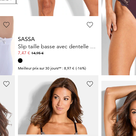
SASSA
SASSA
Slip taille basse avec dentelle fleurie
7,47 €
29,95 €
14,95 €
Meilleur prix sur 30 jours** : 8,97 €
(-16%)
SASSA
SASSA
Tenues de détente en jersey 3 pièces
Soutien-gorge à armatures orné de dentelle
17,96 €
11,96 €
29,95 €
14,95 €
6%)
Meilleur prix sur 30 j