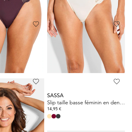
SASSA
Soutien-gorge à armatures orné de dentelle
Soutien-gorge à armatures orné de dentelle
23,96 €
29,95 €
Meilleur prix sur 30 jours** : 29,95 €
(-20%)
SASSA
Slip taille basse féminin en dentelle
Slip taille basse féminin en dentelle
14,95 €
ours** : 14,95 €
(-20%)