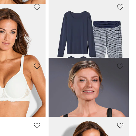
SASSA
Soutien-gorge à armatures en microfibre
Tenues de détente en jersey 3 pièces
54,97 €
109,95 €
ours** : 23,99 €
(-12%)
Meilleur prix sur 30 jours** : 65,97 €
(-16%)
SASSA
Soutien-gorge à armatures orné de dentelle
Soutien-gorge à armatures en microfibre
20,99 €
29,99 €
ours** : 29,95 €
(-20%)
Meilleur prix sur 30 jours** : 23,99 €
(-12%)