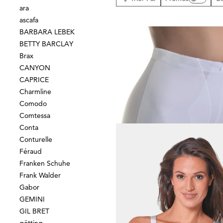
ara
ascafa
BARBARA LEBEK
BETTY BARCLAY
Brax
SASSA
CANYON
Panty renforcé
CAPRICE
19,95 €
Charmline
Comodo
Comtessa
Conta
Conturelle
Féraud
SASSA
Franken Schuhe
Frank Walder
54,97 €
109,95 €
Gabor
GEMINI
Meilleur prix sur 30 jours** : 65,97 €
(-1
GIL BRET