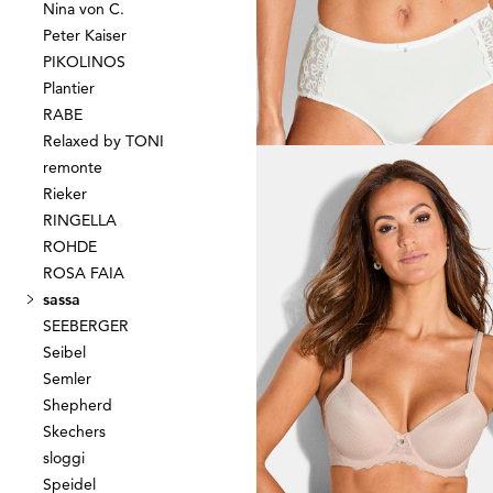
Nina von C.
SASSA
Peter Kaiser
PIKOLINOS
15,96 €
19,95 €
Plantier
RABE
Meilleur prix sur 30 jours** : 19,95 €
(-2
Relaxed by TONI
remonte
Rieker
RINGELLA
SASSA
ROHDE
ROSA FAIA
20,96 €
29,95 €
sassa
SEEBERGER
Meilleur prix sur 30 jours** : 23,95 €
(-1
Seibel
Semler
Shepherd
Skechers
sloggi
Speidel