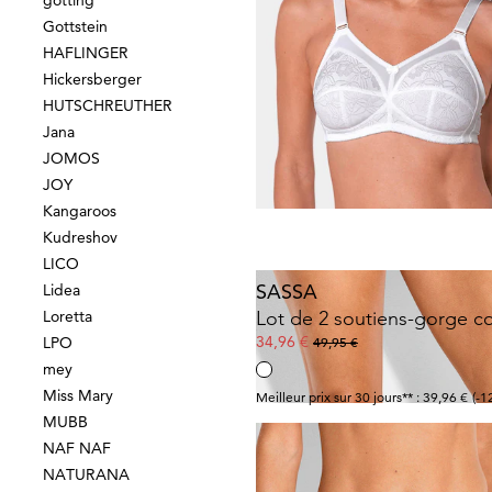
götting
Gottstein
HAFLINGER
SASSA
Hickersberger
HUTSCHREUTHER
11,96 €
14,95 €
Jana
JOMOS
JOY
Meilleur prix sur 30 jours** : 14,95 €
(-2
Kangaroos
Kudreshov
LICO
SASSA
Lidea
Lot de 2 soutiens-gorge co
Loretta
34,96 €
LPO
49,95 €
mey
Miss Mary
Meilleur prix sur 30 jours** : 39,96 €
(-1
MUBB
NAF NAF
NATURANA