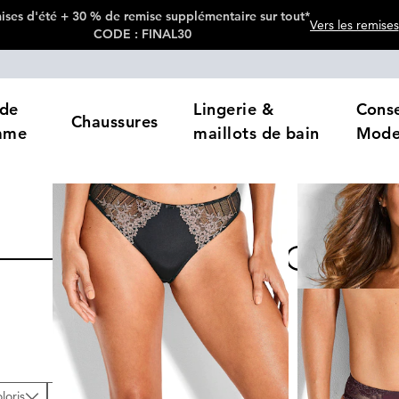
ses d'été + 30 % de remise supplémentaire sur tout*
Vers les remises
CODE : FINAL30
de
Lingerie &
Conse
Chaussures
mme
maillots de bain
Mod
MARQUES
loris
Prix