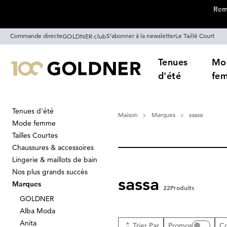
Remi
Passer la navigation, aller directement au contenu
Commande directe
S’abonner à la newsletter
Le Taillé Court
GOLDNER club
Tenues
Mo
d'été
fe
Tenues d'été
Maison
Marques
sassa
Mode femme
Tailles Courtes
Chaussures & accessoires
Lingerie & maillots de bain
Nos plus grands succès
sassa
Marques
22
Produits
GOLDNER
Alba Moda
Anita
Trier Par
Promos
Co