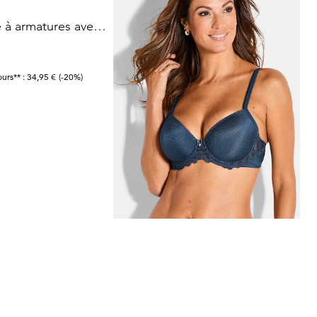
SASSA
Soutien-gorge à armatures avec bonnets spacer
Soutien-gorge à armatures à motif pied-de-poule
20,96 €
29,95 €
ours** : 34,95 €
(-20%)
Meilleur prix sur 30 jours** : 23,95 €
(-12%)