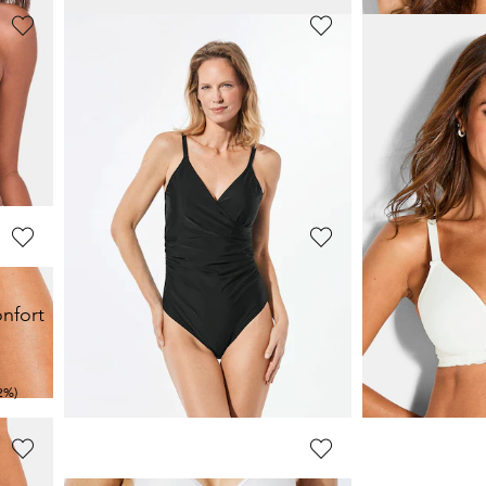
SASSA
SASSA
Slip taille basse féminin en dentelle
Ensemble de maison 3 pièces
95,96 €
20,99 €
119,95 €
29,99 €
0%)
Meilleur prix sur 30 jours** : 119,95 €
(-20%)
Meilleur prix sur 30 j
SASSA
SASSA
nfort
Soutien-gorge à armatures en microfibre
12,00 €
23,96 €
29,99 €
29,95 €
2%)
Meilleur prix sur 30 jours** : 14,99 €
(-20%)
Meilleur prix sur 30 j