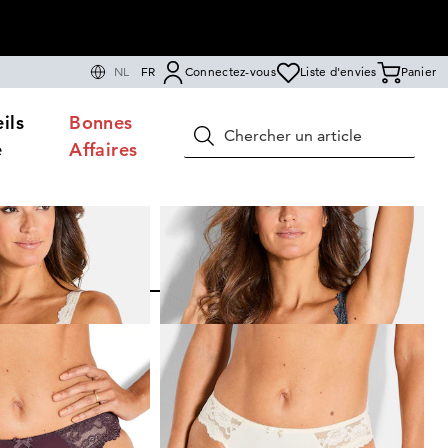
NL
FR
Connectez-vous
Liste d'envies
Panier
ils
Bonnes
Rechercher
e
Affaires