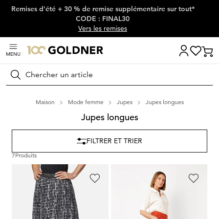
Remises d'été + 30 % de remise supplémentaire sur tout*
Passer la navigation, aller directement au contenu
CODE : FINAL30
Vers les remises
MENU
Rechercher
Maison
Mode femme
Jupes
Jupes longues
Jupes longues
FILTRER ET TRIER
7
Produits
GOLDNER
TONI
Rayures transparentes
Jupe d'été avec ceinture en tissu
139,95 €
99,95 €
69,95 €
49,97 €