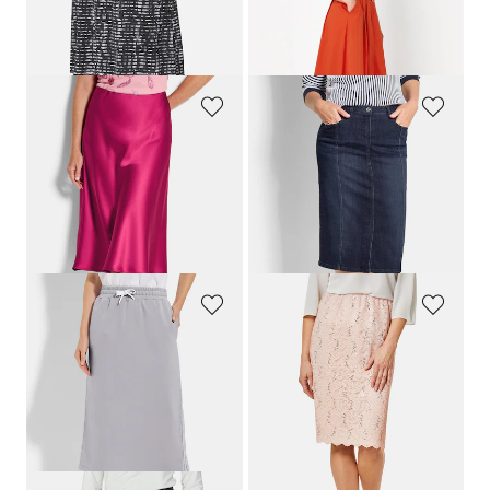
Meilleur prix sur 30 jours** : 89,95 €
Meilleur prix sur 30 jours** : 89,96 €
(-22%)
(-44%)
GOLDNER
GOLDNER
Jupe évasée en satin avec taille élastique
Style 5 poches
119,95 €
119,95 €
89,95 €
69,95 €
Meilleur prix sur 30 jours** : 99,95 €
Meilleur prix sur 30 jours** : 89,95 €
(-10%)
(-22%)
BARBARA LEBEK
GOLDNER
Jupe en sweat avec lien de serrage sous coulisse. En coton et élasthanne.
Douce dentelle extensible
89,95 €
119,95 €
40,48 €
59,95 €
Meilleur prix sur 30 jours** : 58,47 €
Meilleur prix sur 30 jours** : 69,95 €
(-30%)
(-14%)