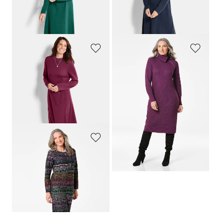
Meilleur prix sur 30 jours** : 99,95 €
Meilleur prix sur 30 jours** : 99,95 €
(-10%)
(-10%)
GOLDNER
GOLDNER
Robe en tricot à la coupe féminine en A
Robe en tricot avec col asymétrique
119,95 €
149,95 €
89,95 €
119,95 €
Meilleur prix sur 30 jours** : 99,95 €
(-10%)
GOLDNER
Robe en tricot avec motif jacquard
149,95 €
99,95 €
Meilleur prix sur 30 jours** :
119,95 €
(-16%)