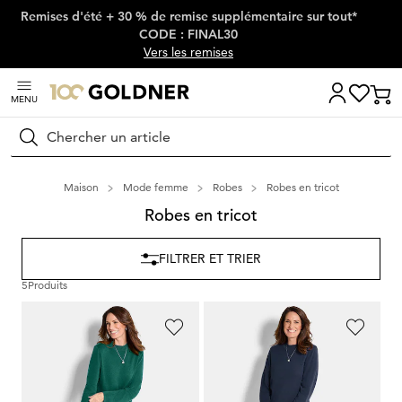
Remises d'été + 30 % de remise supplémentaire sur tout*
Passer la navigation, aller directement au contenu
CODE : FINAL30
Vers les remises
MENU
Rechercher
Maison
Mode femme
Robes
Robes en tricot
Robes en tricot
FILTRER ET TRIER
5
Produits
GOLDNER
GOLDNER
Robe en tricot à la coupe féminine en A
Robe en tricot à la coupe féminine en A
119,95 €
119,95 €
89,95 €
89,95 €