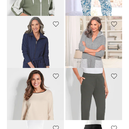
Meilleur prix sur 30 jours** : 76,97 €
Meilleur prix sur 30 jours** : 49,95 €
(-42%)
(-10%)
RINGELLA
COMODO
Robe de chambre en tissu éponge zippée
Manteau d'intérieur en éponge avec zip et capuche
119,95 €
99,95 €
35,98 €
59,96 €
Meilleur prix sur 30 jours** : 69,96 €
(-14%)
PLANTIER
PLANTIER
Sweatshirt à encolure dégagée
Pantalon de loisirs confortable avec taille élastiquée et poches
59,95 €
99,95 €
35,97 €
Meilleur prix sur 30 jours** : 41,96 €
(-14%)