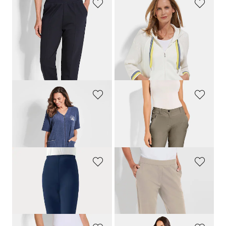
PLANTIER
BARBARA LEBEK
Lot de deux pantalons de jogging avec plis nervure
Veste sweat avec tricot et détails brillants
89,95 €
109,95 €
43,98 €
Meilleur prix sur 30 jours** : 76,97 €
(-42%)
COMODO
LINEA PRIMERO - LPO
Robe de chambre en tissu éponge zippée
Pantalon de loisirs en tissu extensible
99,95 €
59,95 €
41,96 €
PLANTIER
PLANTIER
Legging stretch en coton peigné
Pantalon de loisirs confortable avec taille élastiquée et poches
49,95 €
99,95 €