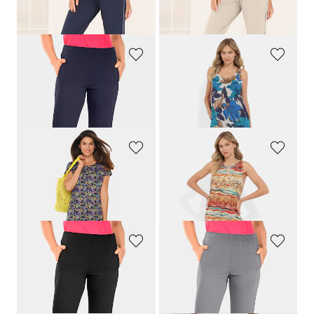
59,95 €
59,95 €
49,95 €
49,95 €
PLANTIER
PLANTIER
Pantalon de rééducation avec fermeture zippée latérale
Robe de loisirs sans manches en pure viscose
109,95 €
89,95 €
69,95 €
GOLDNER
ASCAFA
Robe décontractée motif mode
Robe de loisirs avec imprimé fantaisie
69,95 €
69,95 €
59,95 €
PLANTIER
PLANTIER
Pantalon de rééducation avec fermeture zippée latérale
Pantalon de rééducation avec fermeture zippée latérale
109,95 €
109,95 €