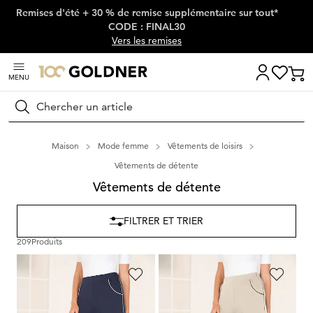
Remises d'été + 30 % de remise supplémentaire sur tout*
Passer la navigation, aller directement au contenu
CODE : FINAL30
Vers les remises
MENU
Rechercher
Maison
Mode femme
Vêtements de loisirs
Vêtements de détente
Vêtements de détente
FILTRER ET TRIER
209
Produits
PLANTIER
PLANTIER
Corsaire
Corsaire