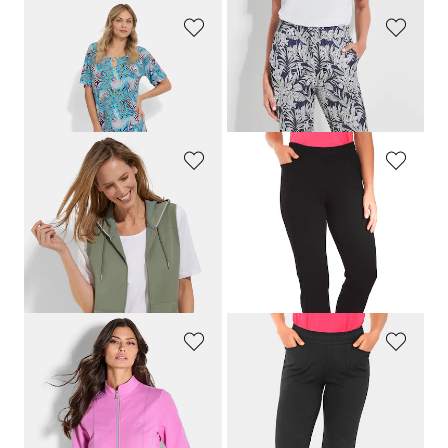
ASCAFA
PLANTIER
Robe de loisirs avec imprimé animal fantaisie
Confortable pantalon de jogging imprimé feuilles
69,95 €
49,95 €
48,97 €
BARBARA LEBEK
PLANTIER
Gilet en sweat BARBARA LEBEK avec capuche et poche kangourou
Pantalon de jogging confortable à enfiler
99,95 €
69,95 €
49,97 €
Meilleur prix sur 30 jours** : 64,97 €
(-23%)
JOY
PLANTIER
Veste sweat avec col montant
Pantalon de loisirs 3/4 confortable avec taille élastiquée et poches
89,95 €
59,95 €
44,95 €
53,96 €