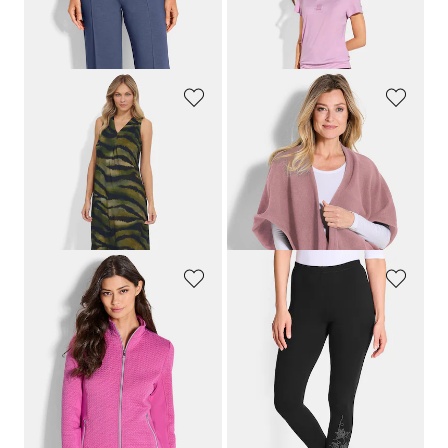
PLANTIER
LINEA PRIMERO - LPO
Pantalon de jogging au tombé décontracté
T-shirt fonctionnel avec encolure en V
59,95 €
39,95 €
27,96 €
HUTSCHREUTHER
PLANTIER
Robe ajustée à l'imprimé animalier
Poncho en polaire
119,95 €
49,95 €
107,96 €
Meilleur prix sur 30 jours** :
119,95 €
(-10%)
JOY
PLANTIER
Veste de sport cintrée
Lot de deux leggings
99,95 €
69,95 €
59,96 €
59,95 €
Meilleur prix sur 30 jours** : 69,97 €
(-14%)