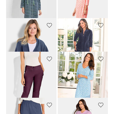
Meilleur prix sur 30 jours** : 83,97 €
Meilleur prix sur 30 jours** : 69,95 €
(-14%)
(-10%)
PLANTIER
COMODO
Poncho en polaire
Tenue d'intérieur en velours ras
49,95 €
119,95 €
LINEA PRIMERO - LPO
PLANTIER
Pantalon de loisirs en tissu extensible
Chemise de nuit manches 3/4
59,95 €
69,95 €
41,96 €
62,96 €
Meilleur prix sur 30 jours** : 69,95 €
(-10%)