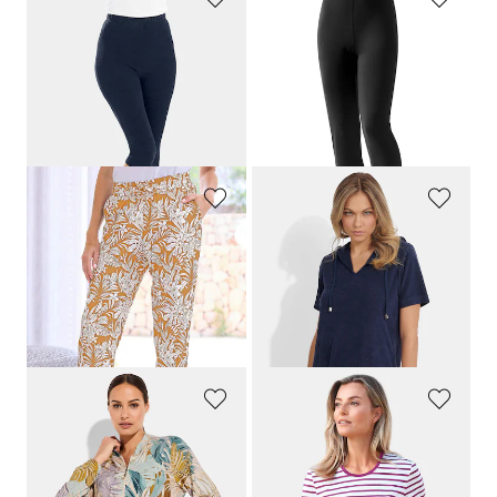
PLANTIER
PLANTIER
Legging
Legging stretch en coton peigné
44,95 €
49,95 €
40,46 €
Meilleur prix sur 30 jours** : 44,95 €
(-10%)
PLANTIER
PLANTIER
Confortable pantalon de jogging imprimé feuilles
Robe en éponge à capuche
49,95 €
59,95 €
44,96 €
47,96 €
Meilleur prix sur 30 jours** : 49,95 €
Meilleur prix sur 30 jours** : 59,95 €
(-10%)
(-20%)
COMODO
GOLDNER
Blouson en jersey de viscose
T-shirt rayé à manches coudes
89,95 €
59,95 €
53,97 €
53,96 €