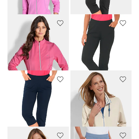
Meilleur prix sur 30 jours** : 49,95 €
Meilleur prix sur 30 jours** : 59,95 €
(-10%)
(-10%)
JOY
PLANTIER
Veste sweat avec col montant
Pantalon de jogging confortable à enfiler
89,95 €
69,95 €
44,95 €
Meilleur prix sur 30 jours** : 49,95 €
(-10%)
PLANTIER
BARBARA LEBEK
Pantalon de loisirs 3/4 confortable avec taille élastiquée et poches
Veste sweat à col montant
59,95 €
109,95 €
53,96 €
43,98 €
Meilleur prix sur 30 jours** : 59,95 €
Meilleur prix sur 30 jours** : 71,47 €
(-10%)
(-38%)