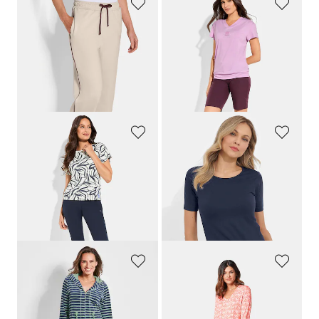
PLANTIER
LINEA PRIMERO - LPO
Pantalons de loisirs avec passepoils contrastants
Bermuda en tissu Active-Stretch
89,95 €
54,95 €
38,46 €
Meilleur prix sur 30 jours** : 46,71 €
(-17%)
LINEA PRIMERO - LPO
PLANTIER
Pantalon de loisirs en tissu extensible
Ensemble top + T-shirt
59,95 €
59,95 €
41,96 €
47,96 €
Meilleur prix sur 30 jours** : 50,96 €
(-5%)
COMODO
PLANTIER
Veste d'intérieur en polaire avec zip
Chemise de nuit manches 3/4
119,95 €
69,95 €
71,96 €
62,96 €