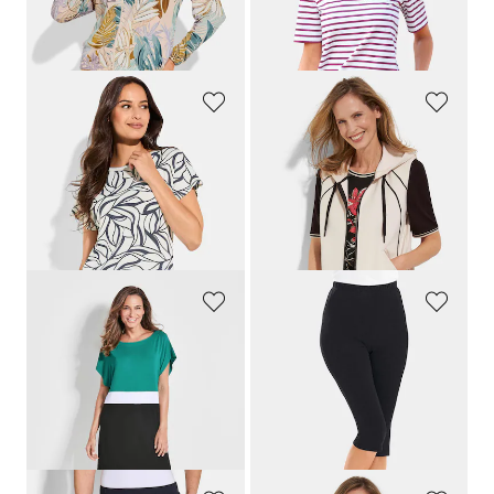
Meilleur prix sur 30 jours** : 62,96 €
Meilleur prix sur 30 jours** : 59,95 €
(-14%)
(-10%)
LINEA PRIMERO - LPO
BARBARA LEBEK
T-shirt fonctionnel en jersey côtelé respirant
Gilet en jersey avec capuche et fermeture zippée
49,95 €
99,95 €
34,96 €
49,97 €
Meilleur prix sur 30 jours** : 69,97 €
(-28%)
GOLDNER
PLANTIER
Robe de plage style color block
Legging
59,95 €
44,95 €
41,97 €
40,46 €
Meilleur prix sur 30 jours** : 59,95 €
Meilleur prix sur 30 jours** : 44,95 €
(-30%)
(-10%)