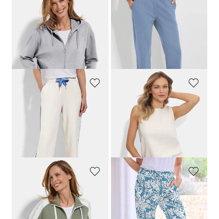
BARBARA LEBEK
PLANTIER
Veste sweat avec motifs scintillants
Pantalon de loisirs confortable avec taille élastiquée et poches
99,95 €
99,95 €
49,97 €
Meilleur prix sur 30 jours** : 69,97 €
(-28%)
BARBARA LEBEK
PLANTIER
Pantalon sweat avec passepoil contrasté
Pyjashort en mousseline de coton
89,95 €
99,95 €
35,98 €
79,95 €
Meilleur prix sur 30 jours** : 53,97 €
Meilleur prix sur 30 jours** : 89,95 €
(-33%)
(-11%)
BARBARA LEBEK
PLANTIER
Veste sweat avec inscription sur les manches
Confortable pantalon de jogging imprimé feuilles
109,95 €
49,95 €
43,98 €
44,96 €