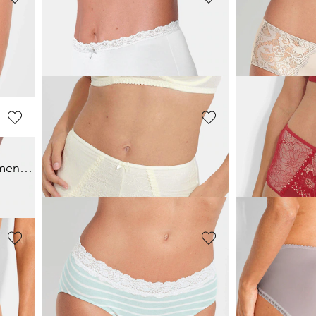
NINA V. C.
NINA V. C.
Slip taille haute, lot de 3
Slip taille haut
55,00 CHF
55,00 CHF
SASSA
SLOGGI
Slip gainant avec empiècement en dentelle
Slip taille basse avec dentelle fleurie
9,50 CHF
59,85 CHF
19,00 CHF
SASSA
SUSA
Slip taille basse féminin en dentelle
Slip taille basse féminin en dentelle
Slip orné de d
15,20 CHF
12,45 CHF
19,00 CHF
24,90 