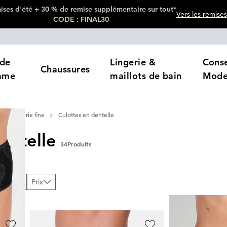
ses d'été + 30 % de remise supplémentaire sur tout*
Vers les remises
CODE : FINAL30
de
Lingerie &
Conse
Chaussures
mme
maillots de bain
Mod
Lingerie fine
Culottes en dentelle
entelle
34
Produits
loris
Prix