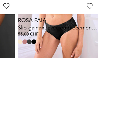
ROSA FAIA
Slip gainant avec empiècement en dentelle
55,00 CHF