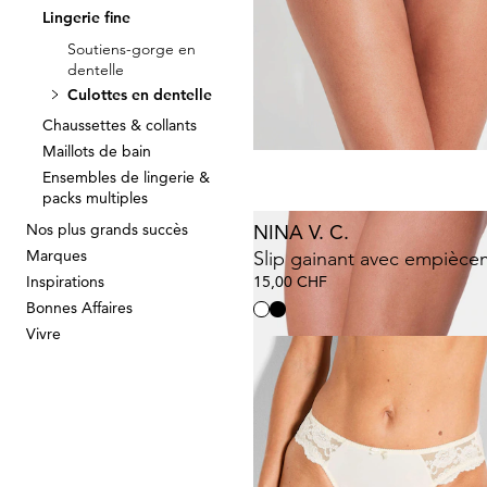
Lingerie fine
NINA V. C.
Soutiens-gorge en
dentelle
Slip taille haute, lot de 3
Culottes en dentelle
55,00 CHF
Chaussettes & collants
Maillots de bain
Ensembles de lingerie &
packs multiples
Nos plus grands succès
NINA V. C.
Marques
Inspirations
15,00 CHF
Bonnes Affaires
Vivre
SASSA
19,00 CHF