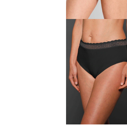
ROSA FAIA
55,00 CHF
SUSA
Slip orné de dentelle exten
38,49 CHF
55,00 CHF
TRIUMPH
Lot de 2 slips
26,36 CHF
32,95 CHF