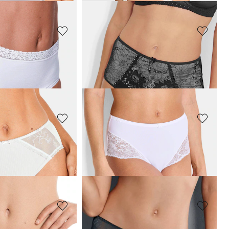
SUSA
Slip maxi en microfibre avec dentelle
Slip orné de dentelle extensible
21,52 CHF
26,90 CHF
E
SASSA
entelle
Slip taille haute avec broderie élégant
20,00 CHF
CHF
25,00 CHF