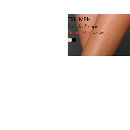
TRIUMPH
Lot de 2 slips
26,36 CHF
32,95 CHF