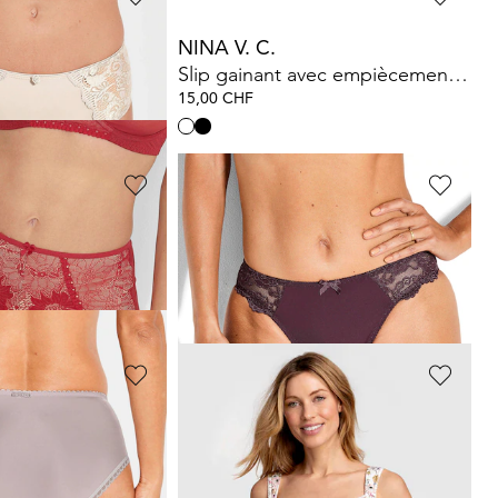
NINA V. C.
e, lot de 3
Slip gainant avec empiècement en dentelle
15,00 CHF
SASSA
Lot de 4 slips taille basse avec empiècement en dentelle
Slip taille basse féminin en dentelle
15,20 CHF
19,00 CHF
MISS MARY
entelle extensible
Slip avec imprimé fleuri et dentelle
35,00 CHF
CHF