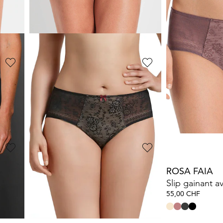
CONTURELLE
SPEIDEL
Slip gainant avec empiècement en dentelle
Slip orné de dentelle
Lot de 2 slips
35,93 CHF
35,99 CHF
59,90 CHF
45,00 
SUSA
CONTURELL
sible
Slip orné de dentelle extensible
Slip orné de d
21,52 CHF
29,94 CHF
26,90 CHF
49,90 
SUSA
ROSA FAIA
Slip orné de dentelle extensible
21,52 CHF
55,00 CHF
26,90 CHF