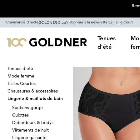
Remi
Passer la navigation, aller directement au contenu
Commande directe
S’abonner à la newsletter
Le Taillé Court
GOLDNER Club
Tenues
Mo
d'été
fe
Tenues d'été
Maison
Lingerie & maillots de bain
Mode femme
Culottes en d
Tailles Courtes
Chaussures & accessoires
Lingerie & maillots de bain
Soutiens-gorge
Trier Par
Promos
Co
Culottes
Débardeurs & bodys
Vêtements de nuit
Lingerie gainante