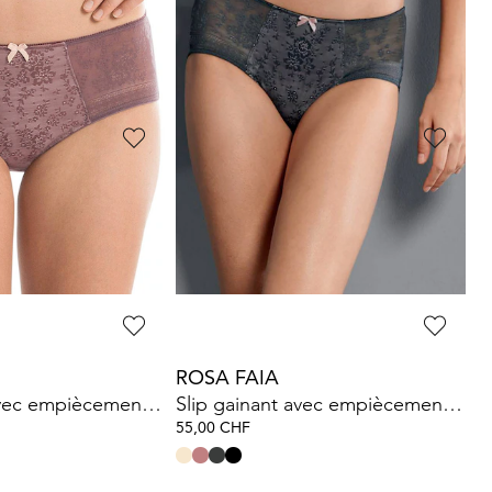
MISS MARY
Slip maxi en microfibre avec dentelle
35,00 CHF
CHF
E
SUSA
entelle
Slip orné de dentelle extensible
38,49 CHF
CHF
55,00 CHF
ROSA FAIA
Slip gainant avec empiècement en dentelle
Slip gainant avec empiècement en dentelle
55,00 CHF