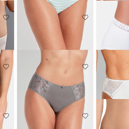
MISS MARY
MISS MARY
Lot de 4 slips taille basse avec empiècement en dentelle
Slip maxi en microfibre avec dentelle
35,00 CHF
35,00 CHF
SPEIDEL
CONTURELL
Slip avec imprimé fleuri et dentelle
Slip montant en viscose avec dentelle
Slip orné de d
12,49 CHF
29,94 CHF
25,00 CHF
49,90 