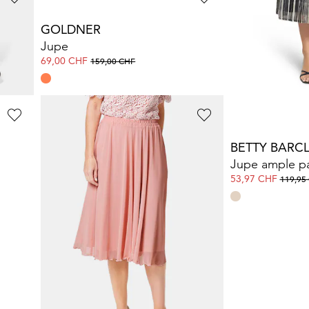
GOLDNER
GOLDNER
Jupe plissée en maille scintillante
Jupe
Jupe en tricot
69,00 CHF
119,00 CHF
159,00 CHF
169,0
GOLDNER
BETTY BARC
Jupe en mousseline
99,00 CHF
53,97 CHF
179,00 CHF
119,95