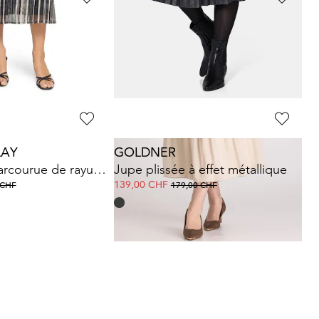
FRANK WALDER
 jacquard
Jupe plissée avec lien de serrage sous coulisse à nouer
74,49 CHF
0 CHF
149,00 CHF
LAY
GOLDNER
Jupe ample parcourue de rayures scintillantes
Jupe plissée à effet métallique
139,00 CHF
 CHF
179,00 CHF