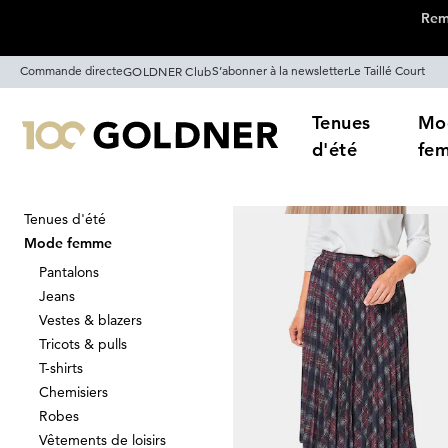
Remi
Passer la navigation, aller directement au contenu
Commande directe
S’abonner à la newsletter
Le Taillé Court
GOLDNER Club
Tenues
Mo
d'été
fe
Tenues d'été
Maison
Mode femme
Jupes
Mode femme
Jupes plissée
Pantalons
Jeans
Vestes & blazers
Tricots & pulls
Trier Par
Promos
Co
T-shirts
Chemisiers
Robes
Vêtements de loisirs