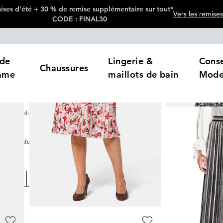
ses d'été + 30 % de remise supplémentaire sur tout*
Vers les remises
CODE : FINAL30
de
Lingerie &
Conse
Chaussures
mme
maillots de bain
Mod
Jupes plissées
s
8
Produits
loris
Prix