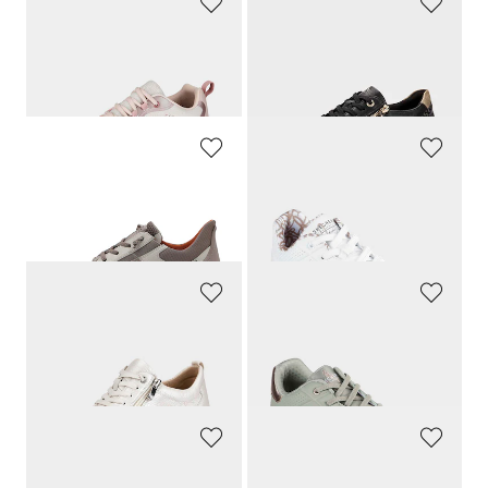
LICO
REMONTE
Sneakers avec voûte plantaire amovible
Sneakers avec semelle confort souple
99,00 CHF
169,00 CHF
64,35 CHF
ARA
SKECHERS
Sneakers équipées GORE-TEX®
Sneakers avec effet métallisé
169,95 CHF
179,00 CHF
101,97 CHF
80,55 CHF
CAPRICE
SKECHERS
Sneakers zippées
Sneakers avec laçage élastique
119,90 CHF
169,00 CHF
65,95 CHF
84,49 CHF
REMONTE
WALDLÄUFER