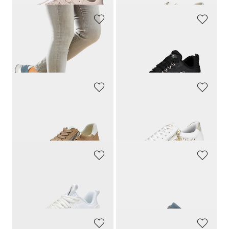
WALDLÄUFER
SKECHERS
Chaussures à lacets hallux en cuir et textile
Sneakers en tissu filet respirant
159,90 CHF
79,90 CHF
47,94 CHF
ARA
REMONTE
Sneakers avec zip
Sneakers avec ornements sur le côté
139,95 CHF
119,90 CHF
83,97 CHF
77,93 CHF
LACKNER
WALDLÄUFER
Sneakers en tissu filet, avec mousse à mémoire de forme
Sneakers avec semelle à coussin d’air à effet amortissant
139,00 CHF
169,90 CHF
83,40 CHF
161,41 CHF