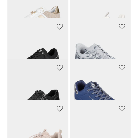
Sneakers avec éléments brillants
Sneakers relaxes à lacets
129,90 CHF
139,90 CHF
84,43 CHF
97,93 CHF
CAPRICE
SKECHERS
Sneakers avec voûte plantaire amovible
Sneakers en tissu filet, avec mousse à mémoire de forme
159,00 CHF
99,90 CHF
79,49 CHF
59,94 CHF
JANA
SKECHERS
Sneakers déperlantes
Sneakers avec laçage élastique
79,90 CHF
89,90 CHF
43,94 CHF
49,45 CHF
WALDLÄUFER
WALDLÄUFER
Chaussures pieds nus respirantes
Sneakers zippées
139,90 CHF
169,90 CHF
132,91 CHF
93,44 CHF