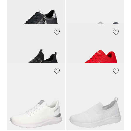
REMONTE
WALDLÄUFER
Sneakers avec semelle extérieure à effet amortissant
Sneakers respirantes avec laçage
129,90 CHF
139,90 CHF
97,43 CHF
90,93 CHF
RIEKER
SKECHERS
Sneakers avec zip décoratif
Sneakers avec mousse à mémoire de forme
89,90 CHF
99,90 CHF
53,94 CHF
94,91 CHF
WALDLÄUFER
WALDLÄUFER
Sneakers respirantes avec laçage
Sneakers en largeur H avec détails scintillants
139,90 CHF
139,90 CHF
90,93 CHF
104,93 CHF
1
2
3