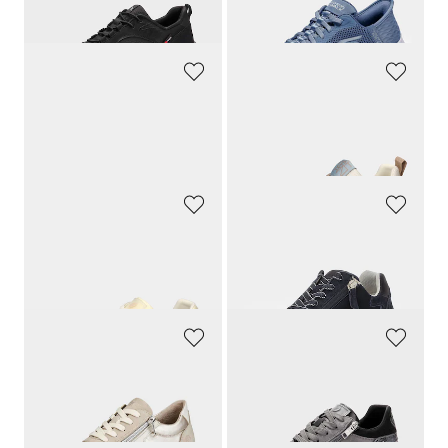
115,00 CHF
89,90 CHF
63,25 CHF
62,93 CHF
KANGAROOS
WALDLÄUFER
Sneakers avec fermeture scratchée
Sneakers en cuir et tissu filet.
59,90 CHF
139,90 CHF
44,93 CHF
83,94 CHF
WALDLÄUFER
GABOR
Sneakers en cuir lisse et cuir suédé
Sneakers en cuir avec zip
139,90 CHF
139,90 CHF
83,94 CHF
90,93 CHF
REMONTE
WALDLÄUFER
Sneakers, aspect mat et brillant.
Sneakers en cuir lisse et cuir suédé
119,90 CHF
139,00 CHF
89,93 CHF
83,40 CHF