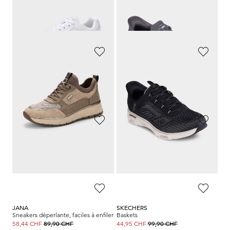
KANGAROOS
SKECHERS
Sneakers décontractées avec semelle profilée
Sneakers en tissu filet respirant
49,90 CHF
94,90 CHF
24,95 CHF
37,96 CHF
KANGAROOS
WALDLÄUFER
Sneakers décontractées avec semelle profilée
Sneakers relaxes à lacets
49,90 CHF
139,95 CHF
24,95 CHF
76,98 CHF
BRÜTTING
SKECHERS
Baskets
Baskets
139,00 CHF
89,90 CHF
55,60 CHF
44,94 CHF
JANA
SKECHERS
Sneakers déperlante, faciles à enfiler
Baskets
89,90 CHF
99,90 CHF
58,44 CHF
44,95 CHF