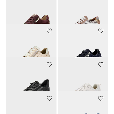
CAPRICE
GOLDNER
Sneakers en cuir suédé, avec détails métallisés
Sneakers avec détail en tissu filet
99,90 CHF
159,90 CHF
64,94 CHF
95,94 CHF
WALDLÄUFER
WALDLÄUFER
Chaussures à lacets hallux en cuir et textile
Sneakers avec semelle extérieure à coussin d’air
159,90 CHF
169,90 CHF
ARA
LICO
Sneakers équipées GORE-TEX®
Baskets
169,95 CHF
99,00 CHF
93,46 CHF
44,56 CHF
RIEKER
SKECHERS
Sneakers résistantes aux intempéries, avec laçage rapide
Sneakers avec mousse à mémoire de forme