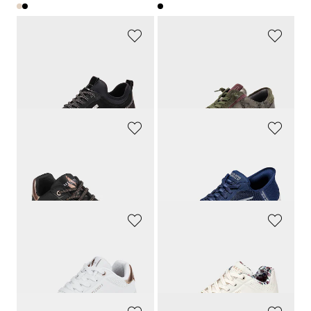
JANA
WALDLÄUFER
Sneakers déperlante, faciles à enfiler
Sneakers en cuir, avec imprimé pelliculé
89,90 CHF
165,00 CHF
53,94 CHF
90,75 CHF
SKECHERS
SKECHERS
Sneakers avec laçage élastique
Sneakers avec mousse à mémoire de forme
169,00 CHF
89,90 CHF
76,05 CHF
49,45 CHF
SKECHERS
SKECHERS
Sneakers avec laçage élastique
Sneakers avec mousse à mémoire de forme
89,90 CHF
99,90 CHF
49,45 CHF
94,91 CHF