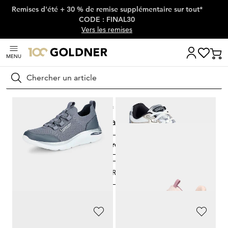
Remises d'été + 30 % de remise supplémentaire sur tout*
Passer la navigation, aller directement au contenu
CODE : FINAL30
Vers les remises
MENU
Rechercher
Maison
Chaussures & accessoires
Sneakers
Sneakers
Sneakers plates
Chaussures slip-on
FILTRER ET TRIER
139
Produits