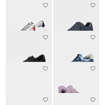
REMONTE
GABOR
Sneakers avec talon légèrement compensé
Sneakers avec doublure en mesh
129,90 CHF
149,90 CHF
84,43 CHF
89,97 CHF
+ 1
GOLDNER
GOLDNER
Sneakers légères, équipées Soft-Touch
Sneakers avec voûte plantaire amovible
159,00 CHF
119,90 CHF
79,49 CHF
95,92 CHF
KANGAROOS
SKECHERS
Sneakers avec fermeture scratchée
Sneakers Slip-in pratique avec mousse à mémoire de forme
59,90 CHF
84,90 CHF
50,92 CHF
46,69 CHF