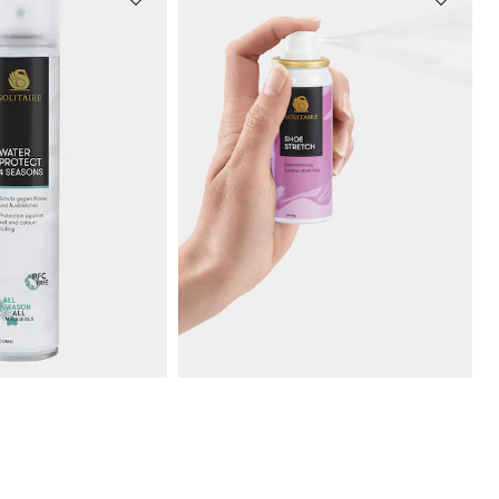
SOLITAIRE
Spray imperméabilisant pour chaussures en cuir véritable et en textile
Spray pour cuir contre les points de pression
9,90 CHF