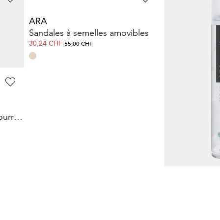
ARA
SOLITAIRE
Éponge chaussures pour l’entretien et la brillance
Sandales à semelles amovibles
30,24 CHF
15,90 CHF
55,00 CHF
Semelle en cuir avec rembourrage en mousse de latex