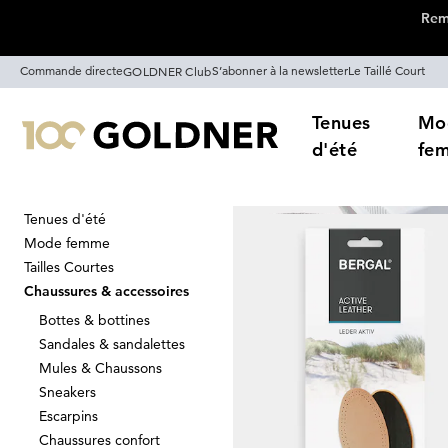
Remi
Passer la navigation, aller directement au contenu
Commande directe
S’abonner à la newsletter
Le Taillé Court
GOLDNER Club
Tenues
Mo
d'été
fe
Tenues d'été
Maison
Chaussures & accessoires
Mode femme
Accessoires 
Tailles Courtes
Chaussures & accessoires
Bottes & bottines
Sandales & sandalettes
Trier Par
Promos
Co
Mules & Chaussons
Sneakers
Escarpins
Chaussures confort