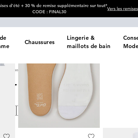
ses d'été + 30 % de remise supplémentaire sur tout*
Vers les remises
CODE : FINAL30
de
Lingerie &
Conse
Chaussures
mme
maillots de bain
Mod
Accessoires pour chaussures
pour chaussures
5
Produits
loris
Prix