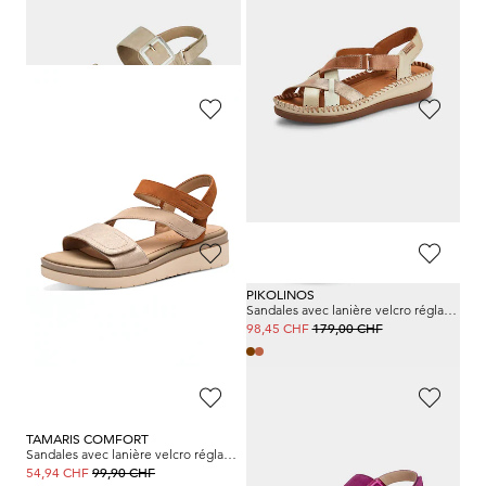
MUBB
GOLDNER
Sandales en cuir avec boucles, coloris or
Sandales avec textile extensible
119,90 CHF
99,90 CHF
89,93 CHF
94,91 CHF
HICKERSBERGER
SEMLER
Sandales avec bandes élastiques
Sandales avec applications mode
129,00 CHF
229,00 CHF
90,30 CHF
139,69 CHF
ARA
PIKOLINOS
Sandales avec boucle décorative
Sandales avec lanière velcro réglable
109,95 CHF
179,00 CHF
65,97 CHF
98,45 CHF
TAMARIS COMFORT
ARA
Sandales avec lanière velcro réglable
Sandales avec boucle décorative
99,90 CHF
109,95 CHF
54,94 CHF
76,97 CHF