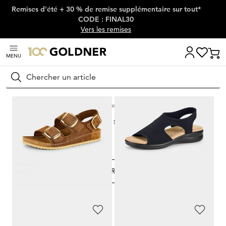
Remises d'été + 30 % de remise supplémentaire sur tout*
Passer la navigation, aller directement au contenu
CODE : FINAL30
Vers les remises
MENU
Rechercher
Maison
Chaussures & accessoires
Sandales & sandalettes
Sandales & sandalettes
Sandales
Sandalettes
FILTRER ET TRIER
53
Produits