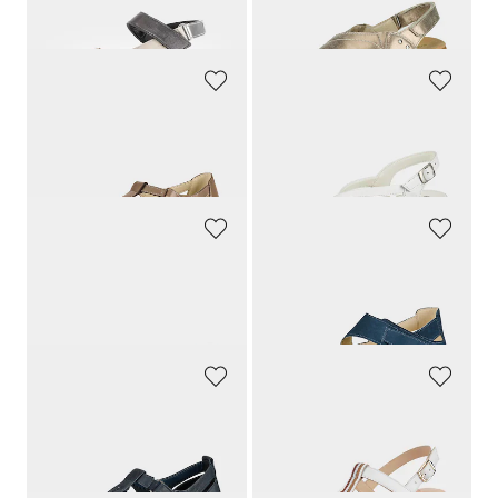
129,90 CHF
155,00 CHF
90,93 CHF
85,25 CHF
GOLDNER
GOLDNER
Sandales en cuir, aspect tressé
Sandales en cuir avec bride à l’arrière
159,90 CHF
139,90 CHF
151,91 CHF
132,91 CHF
WALDLÄUFER
WALDLÄUFER
Sandales en cuir véritable.
Sandales avec lanière velcro réglable
139,90 CHF
139,90 CHF
132,91 CHF
132,91 CHF
GOLDNER
ARA
Sandales en cuir, fermées à l’arrière
Sandales en cuir avec talon compensé
139,90 CHF
119,90 CHF
132,91 CHF
83,93 CHF