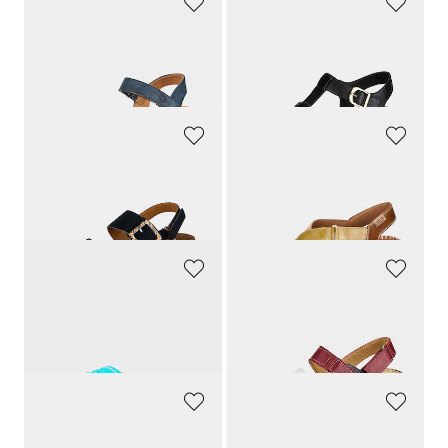
GOLDNER
JANA
Sandales avec fermetures scratchées
Sandales avec talon compensé
119,90 CHF
69,90 CHF
95,92 CHF
52,42 CHF
ARA
PIKOLINOS
Sandales avec boucle décorative
Sandales avec lanière velcro réglable
109,95 CHF
179,00 CHF
60,48 CHF
98,45 CHF
LICO
GOLDNER
Avec bride scratchée
Sandales, style marin
45,00 CHF
139,90 CHF
38,25 CHF
132,91 CHF
WALDLÄUFER
GABOR