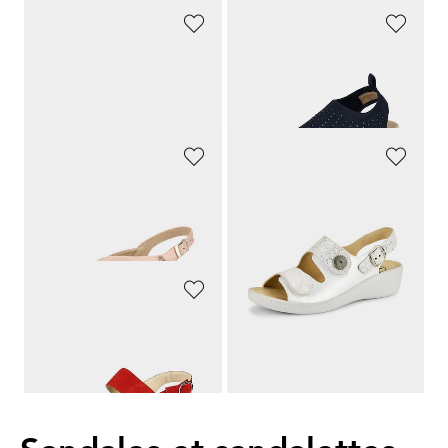
WALDLÄUFER
CAPRICE
Sandales en cuir véritable.
Sandales
139,90 CHF
69,90 CHF
132,91 CHF
48,93 CHF
GOLDNER
FRANKEN SCHUHE
Sandales classiques en cuir doux, avec détails brillants
Sandales en cuir avec voûte plantaire amovible en liège
139,90 CHF
139,90 CHF
132,91 CHF
132,91 CHF
WALDLÄUFER
Sandales en cuir véritable.
139,90 CHF
132,91 CHF