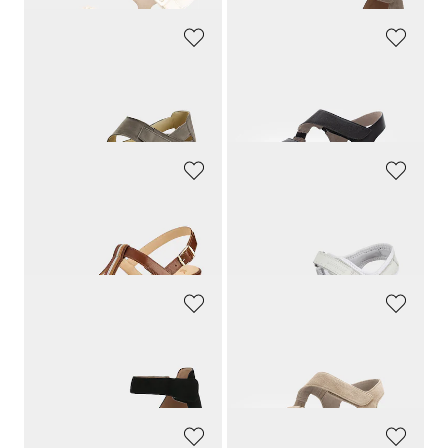
WALDLÄUFER
GABOR
Sandales avec lanière velcro réglable
Sandales avec fermetures scratchées
139,90 CHF
129,90 CHF
132,91 CHF
110,42 CHF
ARA
JOMOS
Sandales en cuir avec talon compensé
Sandales en cuir avec fermeture scratchée
119,90 CHF
149,90 CHF
77,94 CHF
142,41 CHF
CAPRICE
GABOR
Sandales
Sandales avec fermetures scratchées
89,90 CHF
129,90 CHF
44,95 CHF
97,43 CHF