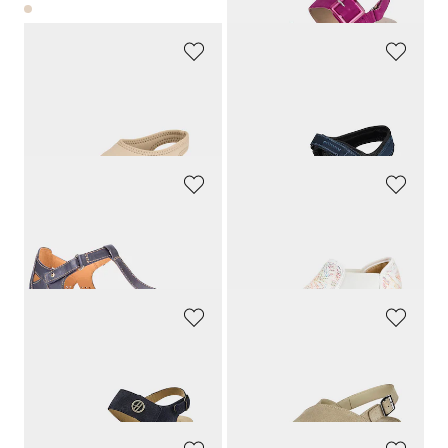
GOLDNER
JOMOS
Sandales avec textile extensible
Sandales en cuir avec fermeture scratchée
99,90 CHF
149,90 CHF
89,91 CHF
127,42 CHF
PIKOLINOS
GOLDNER
Sandales avec lanière velcro réglable
Sandales avec imprimé floral
199,00 CHF
49,90 CHF
109,45 CHF
42,42 CHF
HICKERSBERGER
MUBB
Sandales avec bandes élastiques
Sandales avec voûte plantaire amovible
129,00 CHF
139,00 CHF
90,30 CHF
125,10 CHF