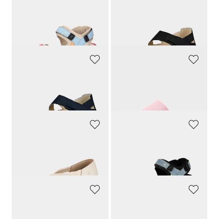
WALDLÄUFER
WALDLÄUFER
Sandales de randonnée
Sandales avec lanière velcro réglable
139,95 CHF
139,90 CHF
97,97 CHF
132,91 CHF
WALDLÄUFER
LICO
Sandales avec lanière velcro réglable
Mules de bain avec semelle extérieure à surface structurée pour une meilleure accroche.
139,90 CHF
45,00 CHF
132,91 CHF
38,25 CHF
GOLDNER
WALDLÄUFER
Sandales classiques en cuir
Sandales de randonnée
119,90 CHF
139,90 CHF
113,91 CHF
97,93 CHF
GABOR
WALDLÄUFER
Sandales à motif reptile métallisé
Sandales avec lanière velcro réglable