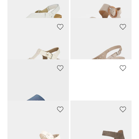
Sandales avec lanière velcro réglable
Sandales à plateforme en cuir véritable
155,00 CHF
99,90 CHF
77,49 CHF
64,94 CHF
JANA
GOLDNER
Sandales avec talon compensé
Sandales en cuir perforé
69,90 CHF
119,90 CHF
52,42 CHF
113,91 CHF
LICO
PIKOLINOS
Mules de bain avec semelle extérieure à surface structurée pour une meilleure accroche.
Sandales avec lanière velcro réglable
45,00 CHF
199,00 CHF
38,25 CHF
109,45 CHF
GABOR
CAPRICE
Sandales compensées en cuir véritable
Sandales
119,90 CHF
89,90 CHF
71,94 CHF
49,44 CHF