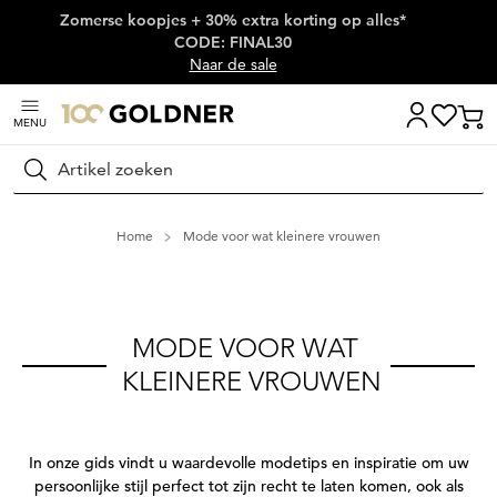
Zomerse koopjes + 30% extra korting op alles*
Skip naar hoofdinhoud
CODE: FINAL30
Naar de sale
MENU
Zoeken
Home
Mode voor wat kleinere vrouwen
MODE VOOR WAT 
 KLEINERE VROUWEN
In onze gids vindt u waardevolle modetips en inspiratie om uw
persoonlijke stijl perfect tot zijn recht te laten komen, ook als