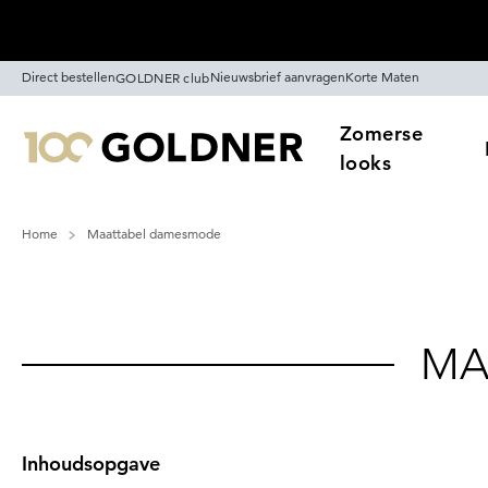
Skip naar hoofdinhoud
Direct bestellen
Nieuwsbrief aanvragen
Korte Maten
GOLDNER club
Zomerse
looks
Home
Maattabel damesmode
MA
Inhoudsopgave