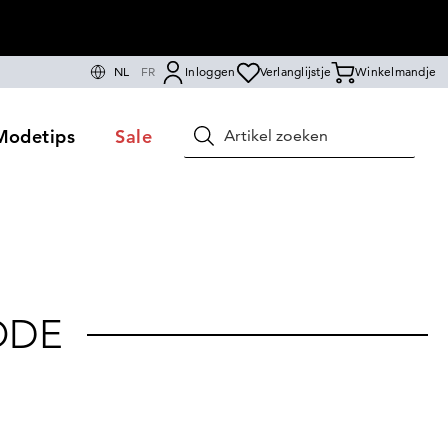
NL
FR
Inloggen
Verlanglijstje
Winkelmandje
Modetips
Sale
Zoeken
ODE