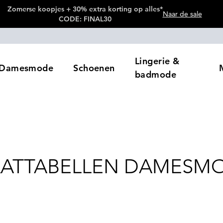
Zomerse koopjes + 30% extra korting op alles*
Naar de sale
CODE: FINAL30
Lingerie &
Damesmode
Schoenen
badmode
ATTABELLEN DAMESM