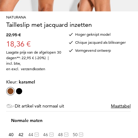
NATURANA
Tailleslip met jacquard inzetten
22,95 €
Hoger geknipt model
18,36 €
Chique jacquard als blikvanger
Vormgevend ontwerp
Laagste prijs van de afgelopen 30
dagen**: 22,95 €
(-20%)
|
incl. btw
,
en excl.
verzendkosten
Kleur:
karamel
Dit artikel valt normaal uit
Maattabel
Normale maten
40
42
44
46
48
50