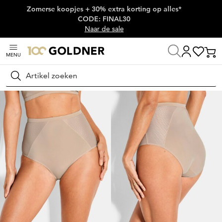
Zomerse koopjes + 30% extra korting op alles*
Skip naar hoofdinhoud
CODE: FINAL30
Naar de sale
MENU
Home
Lingerie & badmode
Onderbroeken
Tailleslips
Zoeken