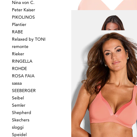
Nina von C.
27,97 €
(-14%)
Peter Kaiser
PIKOLINOS
Plantier
RABE
NATURANA
Relaxed by TONI
Vormgevende body
remonte
48,97 €
69,95 €
Rieker
RINGELLA
Laagste prijs van de afgelopen 30 dagen
ROHDE
55,95 €
(-12%)
ROSA FAIA
sassa
SEEBERGER
Seibel
NATURANA
Semler
Shepherd
48,96 €
69,95 €
Skechers
sloggi
Laagste prijs van de afgelopen 30 dagen
Speidel
55,95 €
(-12%)