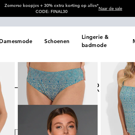
Zomerse koopjes + 30% extra korting op alles*
Naar de sale
CODE: FINAL30
Lingerie &
Damesmode
Schoenen
badmode
MERKEN
artikelen
leur
Prijzen