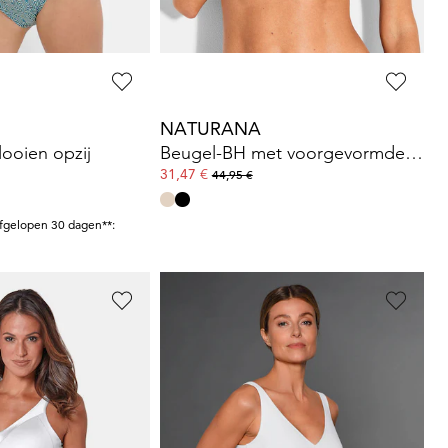
NATURANA
ooien opzij
Beugel-BH met voorgevormde cups
31,47 €
44,95 €
afgelopen 30 dagen**:
NATURANA
 body
Zachte beha met katoen en zonder beugel
20,97 €
29,95 €
afgelopen 30 dagen**:
Laagste prijs van de afgelopen 30 dagen**: