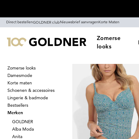
Skip naar hoofdinhoud
Direct bestellen
Nieuwsbrief aanvragen
Korte Maten
GOLDNER club
Zomerse
looks
Zomerse looks
Home
Merken
NATURANA
Damesmode
Korte maten
Schoenen & accessoires
Lingerie & badmode
Bestsellers
NATURANA
Merken
29
GOLDNER
Alba Moda
Anita
Sorteren Op
Sale
K