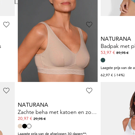
NATURANA
NATURANA
s
Bikinibroekje met contrastvoering
Badpak met pl
23,97 €
53,97 €
39,95 €
89,95 €
Laagste prijs van de 
62,97 €
(-14%)
NATURANA
NATURANA
Beha zonder beugels, van katoen
Zachte beha met katoen en zonder beugel
Vormgevende
20,97 €
48,97 €
29,95 €
69,95 €
**:
Laagste prijs van de afgelopen 30 dagen**:
Laagste prijs van de 