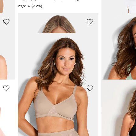
23,95 €
(-12%)
55,95 €
(-12%)
NATURANA
NATURANA
BH zonder beugels in een pak van 2
Beha zonder beugels, van katoen
T-shirt-BH zo
32,96 €
26,97 €
54,95 €
44,95 €
**:
Laagste prijs van de afgelopen 30 dagen**:
Laagste prijs van de 
38,47 €
(-14%)
31,47 €
(-14%)
NATURANA
NATURANA
Soft-beha met voorgevormde cups
Soft-beha met voorgevormde cups
23,97 €
35,96 €
39,95 €
44,95 €
**:
Laagste prijs van de afgelopen 30 dagen**:
Laagste prijs van de 