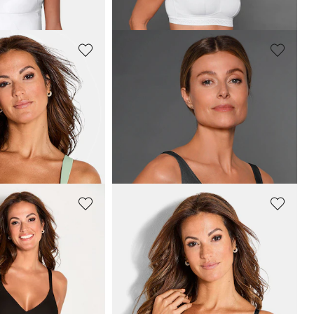
23,95 €
(-12%)
NATURANA
nder beugels
Zachte beha met katoen en zonder beugel
20,97 €
29,95 €
afgelopen 30 dagen**:
Laagste prijs van de afgelopen 30 dagen**:
23,95 €
(-12%)
NATURANA
Minimizer-beha met jacquard inzetten
Beugel-BH met voorgevormde cups
31,47 €
44,95 €
afgelopen 30 dagen**: