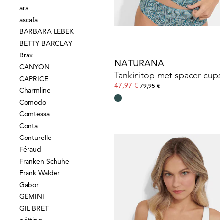
ara
ascafa
BARBARA LEBEK
BETTY BARCLAY
Brax
NATURANA
CANYON
Tankinitop met spacer-cup
CAPRICE
47,97 €
79,95 €
Charmline
Comodo
Comtessa
Conta
Conturelle
Féraud
Franken Schuhe
NATURANA
Frank Walder
Gabor
32,96 €
54,95 €
GEMINI
GIL BRET
Laagste prijs van de afgelopen 30 dagen