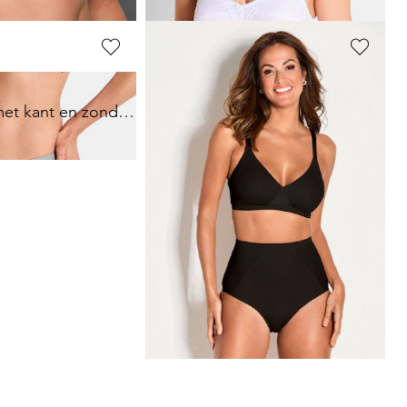
NATURANA
Zachte beha met kant en zonder beugel
Tailleslip met jacquard inzetten
18,36 €
22,95 €
Laagste prijs van de afgelopen 30 dagen**:
22,95 €
(-20%)