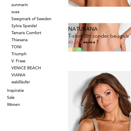
sunmarin
susa
Swegmark of Sweden
Sylvia Speidel
NATURANA
Tamaris Comfort
T-shirt-BH zonder beugels
Thiesana
40,46 €
44,95 €
TONI
Triumph
V. Fraas
VENICE BEACH
VIANIA
waldläufer
Inspiratie
NATURANA
Sale
T-shirt-BH zonder beugels
Wonen
40,46 €
44,95 €