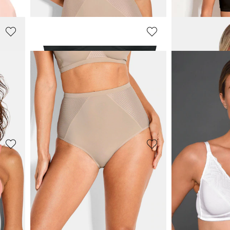
27,97 €
(-14%)
44,95 €
(-20%)
NATURANA
NATURANA
Minimizer-beha met jacquard inzetten
35,96 €
55,96 €
44,95 €
69,95 €
**:
Laagste prijs van de afgelopen 30 dagen**:
Laagste prijs van de 
44,95 €
(-20%)
69,95 €
(-20%)
NATURANA
NATURANA
BH zonder beugels in een pak van 2
Zachte beha met kant en zonder beugel
20,97 €
48,96 €
34,95 €
69,95 €
**:
Laagste prijs van de 
55,95 €
(-12%)