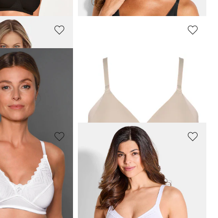
NATURANA
Maritiem badpak met zachte cups
Soft-beha met voorgevormde cups
23,97 €
39,95 €
afgelopen 30 dagen**:
Laagste prijs van de afgelopen 30 dagen**:
27,97 €
(-14%)
NATURANA
BH zonder beugels in een pak van 2
BH zonder beugels in een pak van 2
41,96 €
59,95 €
afgelopen 30 dagen**:
Laagste prijs van de afgelopen 30 dagen**:
47,96 €
(-12%)