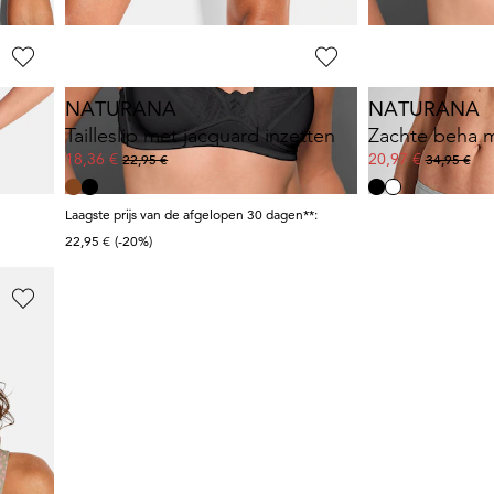
NATURANA
NATURANA
Tailleslip met jacquard inzetten
18,36 €
20,97 €
22,95 €
34,95 €
Laagste prijs van de afgelopen 30 dagen**:
22,95 €
(-20%)