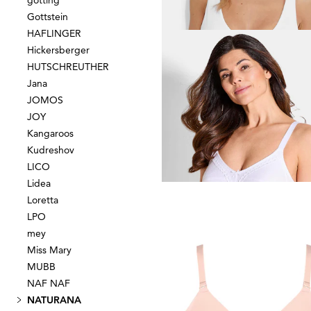
götting
38,47 €
(-14%)
Gottstein
HAFLINGER
Hickersberger
HUTSCHREUTHER
NATURANA
Jana
JOMOS
41,96 €
59,95 €
JOY
Kangaroos
Kudreshov
Laagste prijs van de afgelopen 30 dagen
LICO
47,96 €
(-12%)
Lidea
Loretta
LPO
NATURANA
mey
Miss Mary
23,97 €
MUBB
39,95 €
NAF NAF
NATURANA
Laagste prijs van de afgelopen 30 dagen