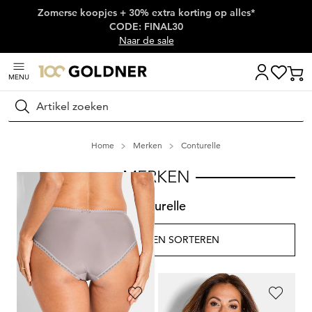
Zomerse koopjes + 30% extra korting op alles*
Skip naar hoofdinhoud
CODE: FINAL30
Naar de sale
MENU
Zoeken
Home
Merken
Conturelle
MERKEN
Conturelle
FILTEREN EN SORTEREN
5
artikelen