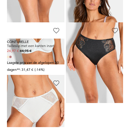
CONTURELLE
CONTURELLE
Beugelbeha met spacer-cups
Beugelbeha met spacer-cups
84,95 €
84,95 €
59,47 €
59,47 €
CONTURELLE
CONTURELLE
Tailleslip met een kanten inzet
Tailleslip met een kanten inzet
44,95 €
49,95 €
26,97 €
29,97 €
Laagste prijs van de afgelopen 30
Laagste prijs van de afgelopen 30
dagen**: 31,47 €
(-14%)
dagen**: 34,97 €
(-14%)
CONTURELLE
Tailleslip met een kanten inzet
44,95 €
26,97 €
Laagste prijs van de afgelopen 30
dagen**: 31,47 €
(-14%)