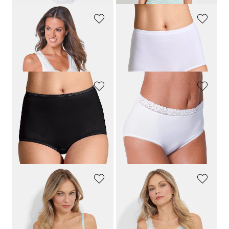
SPEIDEL
SPEIDEL
Twee hemden
Shorts, set van 2
39,95 €
19,99 €
SPEIDEL
SPEIDEL
Shorts, set van 2
Twee tailleslips
19,99 €
29,95 €
15,99 €
23,95 €
Laagste prijs van de afgelopen 30
Laagste prijs van de afgelopen 30
dagen**: 19,99 €
(-20%)
dagen**: 26,96 €
(-11%)
SPEIDEL
SPEIDEL
Kanten beha zonder beugels
Hemdje met kanten halslijn
49,95 €
39,95 €
34,96 €
31,95 €