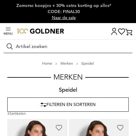
Zomerse koopjes + 30% extra korting op alles*
Skip naar hoofdinhoud
CODE: FINAL30
Naar de sale
MENU
Zoeken
Home
Merken
Speidel
MERKEN
Speidel
FILTEREN EN SORTEREN
33
artikelen