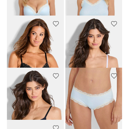
Laagste prijs van de afgelopen 30
dagen**: 39,96 €
(-12%)
SPEIDEL
SPEIDEL
BH zonder beugels met kant
BH zonder beugels met soft-cups
69,95 €
49,95 €
41,96 €
29,97 €
Laagste prijs van de afgelopen 30
Laagste prijs van de afgelopen 30
dagen**: 48,97 €
(-14%)
dagen**: 34,97 €
(-14%)
SPEIDEL
SPEIDEL
BH zonder beugels met soft-cups
Naadloze tailleslip met kant
49,95 €
24,95 €
29,97 €
17,47 €
Laagste prijs van de afgelopen 30
Laagste prijs van de afgelopen 30
dagen**: 34,97 €
(-14%)
dagen**: 19,95 €
(-12%)