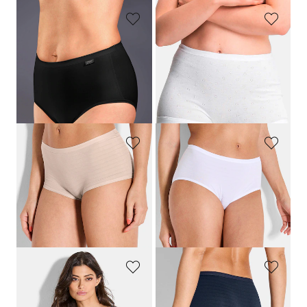
SPEIDEL
SPEIDEL
Corrigerende tailleslip
Shorts, set van 2
19,95 €
24,95 €
13,96 €
Laagste prijs van de afgelopen 30
dagen**: 15,95 €
(-12%)
SPEIDEL
SPEIDEL
Hipster in gestreepte look
Tailleslip in gestreepte look
19,95 €
19,95 €
11,97 €
11,97 €
Laagste prijs van de afgelopen 30
Laagste prijs van de afgelopen 30
dagen**: 13,97 €
(-14%)
dagen**: 13,97 €
(-14%)
SPEIDEL
SPEIDEL
Gestreept hemd
Hipster in gestreepte look