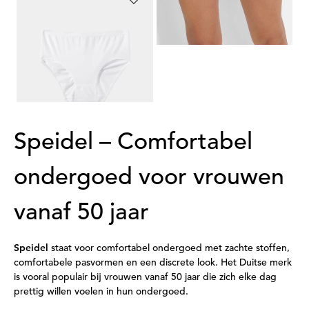
SPEIDEL
Drie tailleslips
27,99 €
19,59 €
Laagste prijs van de afgelopen 30
dagen**: 22,39 €
(-12%)
Speidel – Comfortabel
ondergoed voor vrouwen
vanaf 50 jaar
Speidel
staat voor comfortabel ondergoed met zachte stoffen,
comfortabele pasvormen en een discrete look. Het Duitse merk
is vooral populair bij vrouwen vanaf 50 jaar die zich elke dag
prettig willen voelen in hun ondergoed.