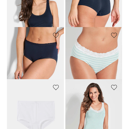
24,95 €
19,95 €
14,96 €
11,97 €
Laagste prijs van de afgelopen 30
Laagste prijs van de afgelopen 30
dagen**: 17,47 €
(-14%)
dagen**: 13,97 €
(-14%)
SPEIDEL
SPEIDEL
Tailleslip in gestreepte look
Viscose tailleslip met kant
19,95 €
19,95 €
11,97 €
9,97 €
Laagste prijs van de afgelopen 30
Laagste prijs van de afgelopen 30
dagen**: 13,97 €
(-14%)
dagen**: 11,96 €
(-16%)
SPEIDEL
SPEIDEL
Twee slips
Viscose hemd met kant
19,99 €
29,95 €
14,00 €
14,97 €
Laagste prijs van de afgelopen 30
Laagste prijs van de afgelopen 30
dagen**: 15,99 €
(-12%)
dagen**: 17,96 €
(-16%)