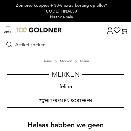
Zomerse koopjes + 30% extra korting op alles*
Skip naar hoofdinhoud
CODE: FINAL30
Naar de sale
MENU
Zoeken
Home
Merken
felina
MERKEN
felina
FILTEREN EN SORTEREN
Helaas hebben we geen