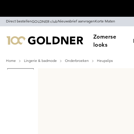
Skip naar hoofdinhoud
Direct bestellen
Nieuwsbrief aanvragen
Korte Maten
GOLDNER club
Zomerse
looks
Home
Lingerie & badmode
Onderbroeken
Heupslips