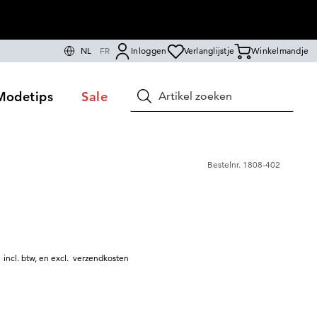
NL
FR
Inloggen
Verlanglijstje
Winkelmandje
Modetips
Sale
Zoeken
Bestelnr.
1808-402
|
incl. btw
,
en excl.
verzendkosten