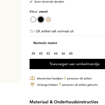
Geen storende zijnaden
Kleur:
zwart
Dit artikel valt normaal uit
Normale maten
38
40
42
44
46
48
Toevoegen aan winkelmandje
6
Momenteel bekijken
personen dit artikel.
9
Onlangs hebben
personen dit artikel gekocht.
Materiaal & Onderhoudsinstructies