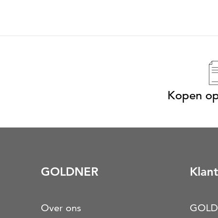
Kopen op
GOLDNER
Klant
Over ons
GOLD