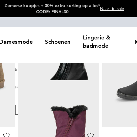
Zomerse koopjes + 30% extra korting op alles*
Naar de sale
CODE: FINAL30
Lingerie &
Damesmode
Schoenen
badmode
Laarzen & laarsjes
Winterlaarzen
n
9
artikelen
leur
Prijzen