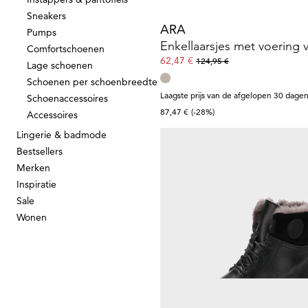
Sneakers
ARA
Pumps
Comfortschoenen
62,47 €
124,95 €
Lage schoenen
Schoenen per schoenbreedte
Laagste prijs van de afgelopen 30 dagen
Schoenaccessoires
87,47 €
(-28%)
Accessoires
Lingerie & badmode
Bestsellers
Merken
GOLDNER
Inspiratie
Winterlaarzen met lamsvac
Sale
119,95 €
Wonen