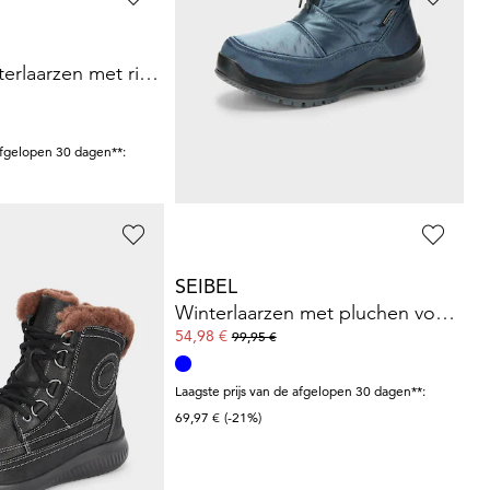
GOLDNER
Gevoerde winterlaarzen met ritssluiting
Winterlaarzen met ruitstiksel
53,97 €
89,95 €
afgelopen 30 dagen**:
Laagste prijs van de afgelopen 30 dagen**:
62,97 €
(-14%)
SEIBEL
eer met lamsvacht
Winterlaarzen met pluchen voering
54,98 €
99,95 €
afgelopen 30 dagen**:
Laagste prijs van de afgelopen 30 dagen**:
69,97 €
(-21%)