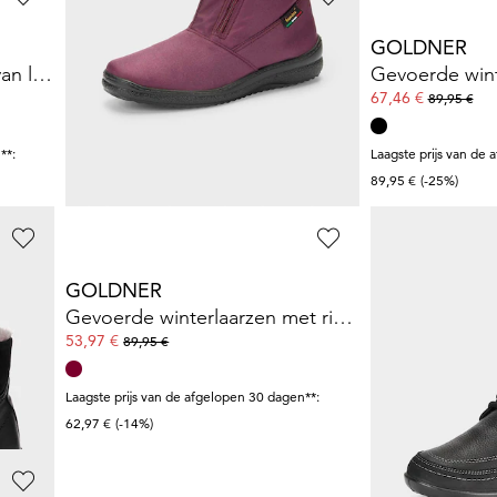
FRANKEN SCHUHE
GOLDNER
Enkellaarsjes met voering van lamsvacht
Winterlaarzen van nappaleer
82,47 €
67,46 €
149,95 €
89,95 €
**:
Laagste prijs van de afgelopen 30 dagen**:
Laagste prijs van de 
104,97 €
(-21%)
89,95 €
(-25%)
GOLDNER
JOMOS
ht
Gevoerde winterlaarzen met ritssluiting
Laarsjes van l
53,97 €
144,46 €
89,95 €
169,95 €
Laagste prijs van de afgelopen 30 dagen**:
Laagste prijs van de 
62,97 €
(-14%)
169,95 €
(-15%)