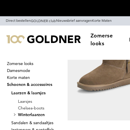
Skip naar hoofdinhoud
Direct bestellen
Nieuwsbrief aanvragen
Korte Maten
GOLDNER club
Zomerse
looks
Zomerse looks
Home
Schoenen & accessoires
Damesmode
Winterlaarze
Korte maten
Schoenen & accessoires
Laarzen & laarsjes
Laarsjes
Sorteren Op
Sale
K
Chelsea-boots
Winterlaarzen
Sandalen & sandaaltjes
Instappers & pantoffels