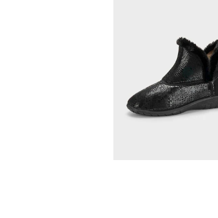
GOLDNER
Laarsjes met wijde schacht
59,97 €
99,95 €
Laagste prijs van de afgelopen 30 dagen
69,97 €
(-14%)