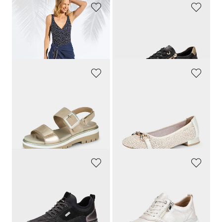
GOLDNER
REMONTE
Badhanddoek
Sneakers met zachte comfortzool
24,95 €
89,95 €
12,95 €
ARA
CAPRICE
Sandalen met decoratieve siersluiting
Ballerina's in chique tricotlook
94,95 €
69,95 €
56,97 €
66,45 €
Laagste prijs van de afgelopen 30
dagen**: 69,95 €
(-5%)
JANA
CAPRICE
Waterafstotende sneakers die u gemakkelijk kunt aantrekken
Sneakers met ritssluiting
79,95 €
119,95 €
47,97 €
65,97 €
Laagste prijs van de afgelopen 30
Laagste prijs van de afgelopen 30