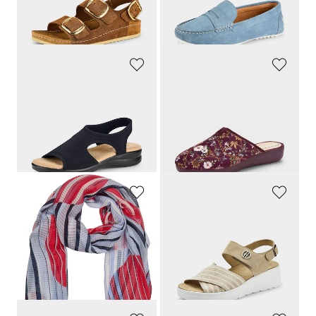
Laagste prijs van de afgelopen 30
dagen**: 69,95 €
(-25%)
GOLDNER
ALSTER KOMFORT
Sandalen van stretch
Pantoffels met rubberen zool met grip
59,95 €
44,95 €
56,95 €
20,23 €
Laagste prijs van de afgelopen 30
Laagste prijs van de afgelopen 30
dagen**: 59,95 €
(-5%)
dagen**: 22,47 €
(-10%)
RABE
HICKERSBERGER
Luchtige sjaal in maritieme look
Sandalen met zachte stretchbandjes
35,99 €
119,95 €
10,80 €
83,97 €
Laagste prijs van de afgelopen 30
Laagste prijs van de afgelopen 30
dagen**: 25,19 €
(-57%)
dagen**: 95,96 €
(-12%)