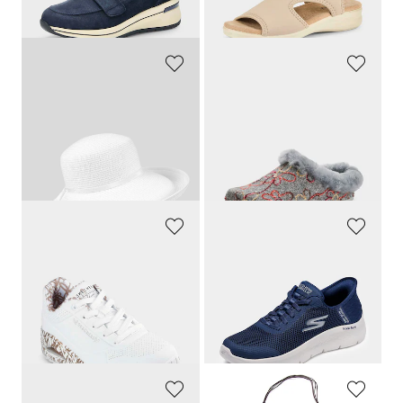
dagen**: 76,96 €
(-9%)
dagen**: 59,95 €
(-10%)
LOEVENICH
MUBB
Elegante zomerhoed met een brede rand
Vilten pantoffels met voering van lamsvacht
59,95 €
89,95 €
47,21 €
49,95 €
Laagste prijs van de afgelopen 30
Laagste prijs van de afgelopen 30
dagen**: 53,96 €
(-12%)
dagen**: 59,95 €
(-16%)
SKECHERS
SKECHERS
Sneakers met metallic effect
Sneakers met traagschuim
119,95 €
89,95 €
53,98 €
49,47 €
Laagste prijs van de afgelopen 30
Laagste prijs van de afgelopen 30
dagen**: 59,97 €
(-10%)
dagen**: 53,96 €
(-8%)