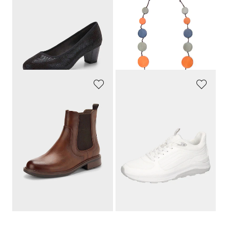
JANA
GOLDNER
Pumps met glanzende folieprint
Houten ketting
59,95 €
24,95 €
41,97 €
19,95 €
Laagste prijs van de afgelopen 30
Laagste prijs van de afgelopen 30
dagen**: 47,96 €
(-12%)
dagen**: 24,95 €
(-20%)
JANA
WALDLÄUFER
Chelsea-boots met ritssluiting
Sneakers met vetersluiting in een sportieve look
84,95 €
119,95 €
46,72 €
83,97 €
Laagste prijs van de afgelopen 30
Laagste prijs van de afgelopen 30
dagen**: 59,47 €
(-21%)
dagen**: 95,96 €
(-12%)
...
1
2
3
4
5
11