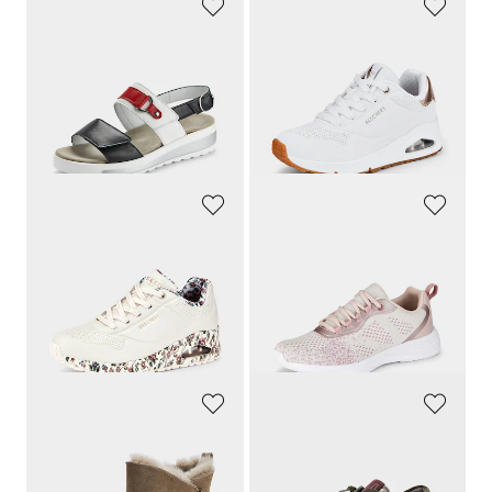
SEMLER
SKECHERS
Sandalen met modieuze applicatie
Sneakers met bungee-vetersluiting
149,90 €
89,95 €
91,44 €
49,47 €
Laagste prijs van de afgelopen 30
dagen**: 53,96 €
(-8%)
SKECHERS
LICO
Sneakers met traagschuim
Sneakers met verwisselbaar voetbed
89,95 €
59,95 €
85,45 €
38,97 €
Laagste prijs van de afgelopen 30
Laagste prijs van de afgelopen 30
dagen**: 89,95 €
(-5%)
dagen**: 47,96 €
(-18%)
ARA
WALDLÄUFER
Enkellaarsjes met voering van lamsvacht
Sneakers van leer met folieprint
124,95 €
139,95 €
62,47 €
76,97 €