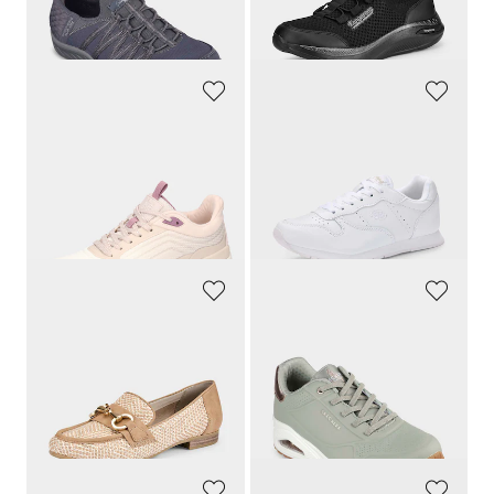
Laagste prijs van de afgelopen 30
Laagste prijs van de afgelopen 30
dagen**: 62,97 €
(-28%)
dagen**: 35,96 €
(-44%)
WALDLÄUFER
BRÜTTING
Sneakers met vetersluiting in een sportieve look
Sneakers
119,95 €
89,95 €
65,97 €
35,98 €
Laagste prijs van de afgelopen 30
Laagste prijs van de afgelopen 30
dagen**: 71,97 €
(-8%)
dagen**: 62,97 €
(-42%)
JANA
SKECHERS
Schoenen met sierelement
Sneakers met bungee-vetersluiting
59,95 €
109,95 €
35,97 €
54,97 €
Laagste prijs van de afgelopen 30
Laagste prijs van de afgelopen 30
dagen**: 59,95 €
(-40%)
dagen**: 76,97 €
(-28%)