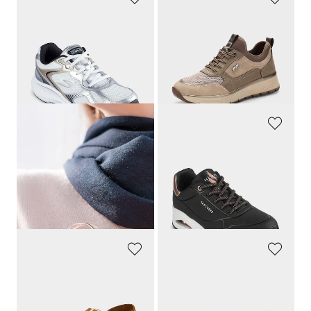
SKECHERS
JANA
Actief ademende sneakers van mesh
Waterafstotende sneakers die u gemakkelijk kunt aantrekken
89,95 €
79,95 €
35,98 €
51,97 €
Laagste prijs van de afgelopen 30
Laagste prijs van de afgelopen 30
dagen**: 62,97 €
(-42%)
dagen**: 56,76 €
(-8%)
GOLDNER
SKECHERS
Sierspeld
Sneakers met bungee-vetersluiting
19,95 €
109,95 €
6,95 €
49,48 €
Laagste prijs van de afgelopen 30
Laagste prijs van de afgelopen 30
dagen**: 8,95 €
(-22%)
dagen**: 54,97 €
(-10%)
MUBB
GOLDNER
Leren sandalen met goudkleurige gespen
Elegante mocassins van echt leer
69,95 €
99,95 €
52,46 €
74,96 €