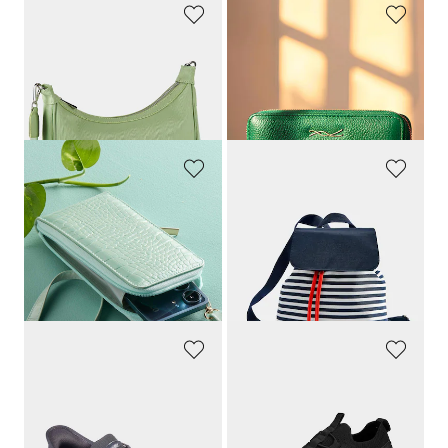
GOLDNER
GOLDNER
Schoudertas
Chique portemonnee van imitatieleer
69,95 €
24,95 €
24,95 €
12,95 €
GOLDNER
GOLDNER
Mini-schoudertas
Rugzak
24,95 €
24,95 €
8,95 €
9,95 €
Laagste prijs van de afgelopen 30
Laagste prijs van de afgelopen 30
dagen**: 12,95 €
(-30%)
dagen**: 12,95 €
(-23%)
SKECHERS
KANGAROOS
Sneakers
Sportieve sneakers met profielzool
89,95 €
39,95 €
44,97 €
19,97 €