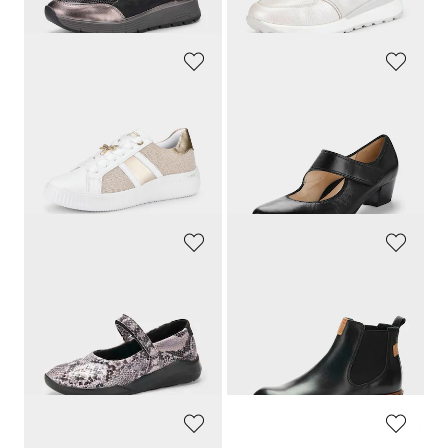
dagen**: 56,76 €
(-15%)
dagen**: 71,97 €
(-8%)
REMONTE
ARA
Sneakers met glanzende elementen
Pumps
79,95 €
124,95 €
51,96 €
Laagste prijs van de afgelopen 30
dagen**: 55,97 €
(-7%)
GOLDNER
GOLDNER
Ballerina's in animal-look
Chelsea-boots met lage schacht
99,95 €
119,95 €
54,97 €
65,98 €
Laagste prijs van de afgelopen 30
Laagste prijs van de afgelopen 30
dagen**: 61,97 €
(-11%)
dagen**: 83,97 €
(-21%)