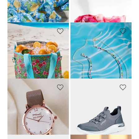
GOLDNER
GOLDNER
Sjaal
Sjaal
24,95 €
24,95 €
7,95 €
8,95 €
GOLDNER
GOLDNER
Wijnkoeler
Kettingset
24,95 €
24,95 €
12,95 €
7,95 €
Laagste prijs van de afgelopen 30
dagen**: 12,95 €
(-38%)
GOLDNER
KANGAROOS
Horloge met verwisselbaar polsbandje
Sportieve sneakers met profielzool
24,95 €
39,95 €
8,95 €
19,97 €
Laagste prijs van de afgelopen 30
Laagste prijs van de afgelopen 30
dagen**: 12,95 €
(-30%)
dagen**: 35,96 €
(-44%)