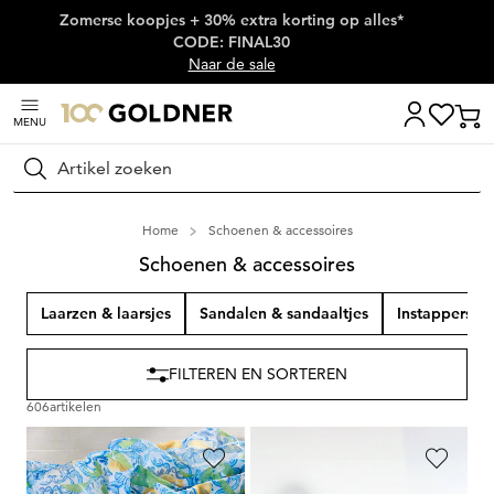
Zomerse koopjes + 30% extra korting op alles*
Skip naar hoofdinhoud
CODE: FINAL30
Naar de sale
MENU
Zoeken
Home
Schoenen & accessoires
Schoenen & accessoires
Laarzen & laarsjes
Sandalen & sandaaltjes
Instappers & 
FILTEREN EN SORTEREN
606
artikelen