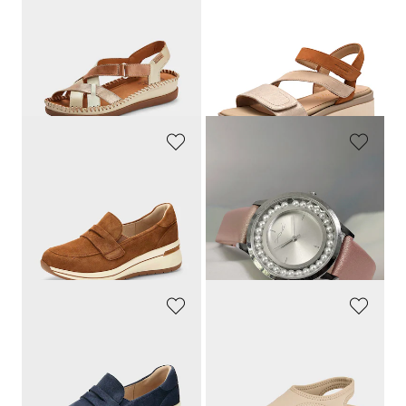
PIKOLINOS
TAMARIS COMFORT
Sandalen met verstelbare klittenband
Sandalen met verstelbare klittenband
119,95 €
89,95 €
65,98 €
49,48 €
Laagste prijs van de afgelopen 30
Laagste prijs van de afgelopen 30
dagen**: 71,97 €
(-8%)
dagen**: 53,97 €
(-8%)
CAPRICE
GOLDNER
Schoenen van echt leer van wild
Dameshorloge met parels
99,95 €
24,95 €
69,97 €
7,95 €
Laagste prijs van de afgelopen 30
dagen**: 76,96 €
(-9%)
CAPRICE
GOLDNER
Schoenen van echt leer van wild
Sandalen van stretch
99,95 €
59,95 €
69,97 €
53,96 €
Laagste prijs van de afgelopen 30
Laagste prijs van de afgelopen 30