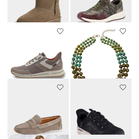
Laagste prijs van de afgelopen 30
Laagste prijs van de afgelopen 30
dagen**: 87,47 €
(-28%)
dagen**: 92,37 €
(-16%)
ARA
COLLEZIONE ALESSANDRO
Sneakers met GORE-TEX®
Parelketting in natuursteenlook
149,95 €
49,95 €
89,97 €
24,95 €
Laagste prijs van de afgelopen 30
Laagste prijs van de afgelopen 30
dagen**: 97,47 €
(-7%)
dagen**: 37,46 €
(-33%)
GOLDNER
SKECHERS
Elegante mocassins van echt leer
Sneakers
99,95 €
99,95 €
74,96 €
44,98 €
Laagste prijs van de afgelopen 30
dagen**: 49,97 €
(-10%)