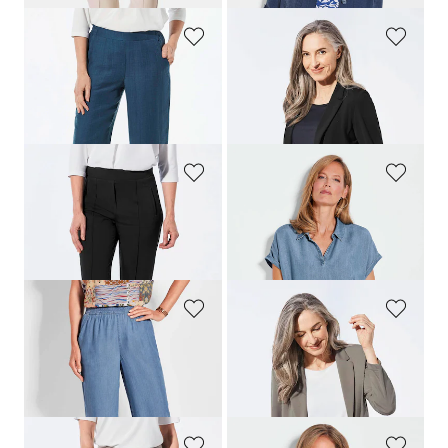
GOLDNER
GOLDNER
Weite Hose VERA mit leichtem Glanz
Leichter Jerseyblazer mit höchster Bewegungsfreiheit
179,00 CHF
279,00 CHF
119,00 CHF
+ 4
GOLDNER
GOLDNER
Weite Hose SARA aus Viskose-Jersey
Bluse in Denim-Optik
219,00 CHF
139,00 CHF
99,00 CHF
+ 4
GOLDNER
GOLDNER
Culotte VERA aus Lyocell
Leichter Jerseyblazer mit höchster Bewegungsfreiheit
179,00 CHF
279,00 CHF
169,00 CHF
179,00 CHF
+ 4