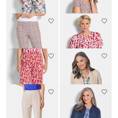
169,00 CHF
129,00 CHF
159,00 CHF
74,00 CHF
GOLDNER
GOLDNER
Gemusterte Schlupfhose in Stretch-Qualität
Elegante Bluse mit Tulpenärmeln
159,00 CHF
159,00 CHF
119,00 CHF
119,00 CHF
GOLDNER
GOLDNER
Weite Hose VERA aus Viskose-Satin
Leichter Jerseyblazer mit höchster Bewegungsfreiheit
179,00 CHF
279,00 CHF
159,00 CHF
+ 4
GOLDNER
GOLDNER
Weite Hose SARA aus Viskose-Jersey
Hemdjacke
219,00 CHF
259,00 CHF
159,00 CHF
+ 4