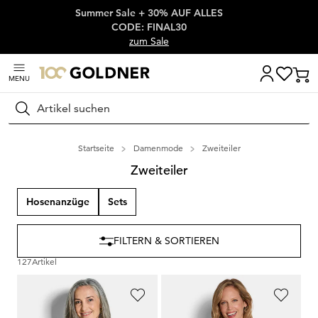
Summer Sale + 30% AUF ALLES
Überspringe Navigation, direkt zum Content
CODE: FINAL30
zum Sale
MENU
Suchen
Startseite
Damenmode
Zweiteiler
Zweiteiler
Hosenanzüge
Sets
FILTERN & SORTIEREN
127
Artikel