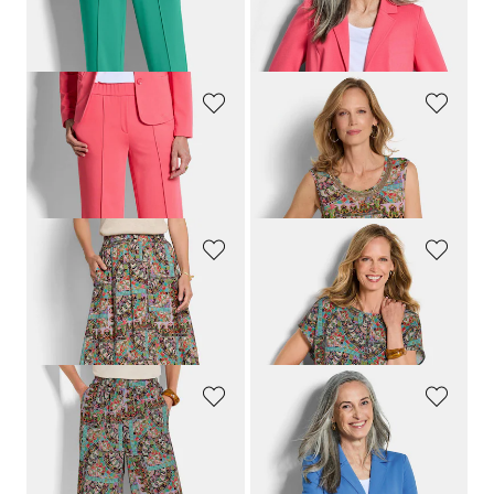
159,00 CHF
179,00 CHF
139,00 CHF
159,00 CHF
GOLDNER
GOLDNER
Jersey-Hose VERA mit Biesen
Jersey-Top mit Pailletten-Blende
159,00 CHF
99,00 CHF
139,00 CHF
35,00 CHF
GOLDNER
GOLDNER
Figurumspielender Rock mit Taschen
Viskose-Bluse mit Orient-Print
179,00 CHF
119,00 CHF
139,00 CHF
69,00 CHF
GOLDNER
GOLDNER
Weite Hose VERA mit Patch-Print
Jersey-Blazer mit Reverskragen
159,00 CHF
179,00 CHF
119,00 CHF
159,00 CHF