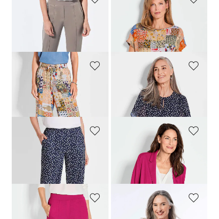
GOLDNER
GOLDNER
Weite Hose SARA aus Viskose-Jersey
Druckbluse im Patch-Print
219,00 CHF
119,00 CHF
159,00 CHF
99,00 CHF
+ 4
GOLDNER
GOLDNER
Culotte VERA mit Patch-Druck
Bluse aus leichtem Chiffon
169,00 CHF
119,00 CHF
139,00 CHF
99,00 CHF
GOLDNER
GOLDNER
Hose VERA mit Tupfen-Muster
Leichter Jerseyblazer mit höchster Bewegungsfreiheit
169,00 CHF
279,00 CHF
159,00 CHF
179,00 CHF
+ 4
GOLDNER
GOLDNER