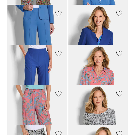
GOLDNER
GOLDNER
Jersey-Hose VERA mit Biesen
Blazer ohne Revers aus Viskose-Stretch
159,00 CHF
299,00 CHF
139,00 CHF
179,00 CHF
GOLDNER
GOLDNER
Verkürzte Hose VERA mit Biesen
Paisley-Bluse aus reiner Viskose
179,00 CHF
129,00 CHF
159,00 CHF
74,00 CHF
GOLDNER
GOLDNER
Hose VERA aus reiner Viskose
Jersey-Shirt mit Blumenprint
159,00 CHF
119,00 CHF
139,00 CHF
69,00 CHF