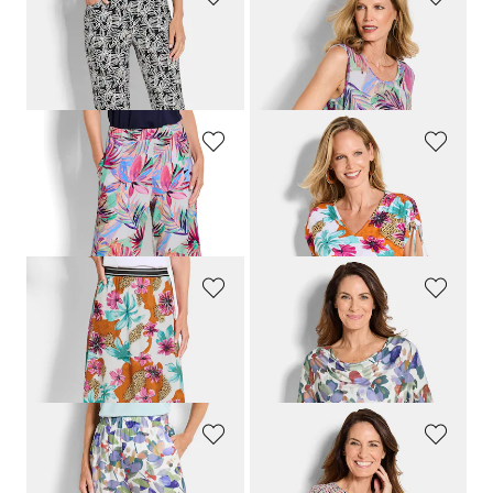
GOLDNER
GOLDNER
Hose SARA aus reiner Viskose
Jersey-Top mit Palmen-Print
159,00 CHF
99,00 CHF
119,00 CHF
69,00 CHF
GOLDNER
GOLDNER
Jersey-Culotte VERA mit Palmenprint
Jersey-Shirt mit Raffung an der Schulter
159,00 CHF
119,00 CHF
119,00 CHF
99,00 CHF
GOLDNER
GOLDNER
Jerseyjupe mit Animal Print und Blumen
Jerseyshirt mit Wasserfallausschnitt
169,00 CHF
119,00 CHF
119,00 CHF
69,00 CHF
GOLDNER
GOLDNER
Weite Hose VERA mit Schlupfbund
Jersey-Shirt mit Millefleurs-Print