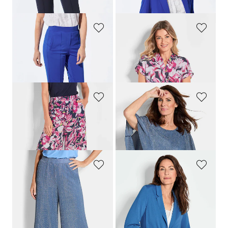
+ 4
+ 4
GOLDNER
GOLDNER
Weite Hose SARA aus Viskose-Jersey
Druckbluse mit Blütenmuster
219,00 CHF
119,00 CHF
99,00 CHF
+ 4
GOLDNER
GOLDNER
Druckhose VERA mit Blütenmuster
Elegantes Shirt mit Plissee-Überwurf
159,00 CHF
159,00 CHF
119,00 CHF
69,00 CHF
GOLDNER
GOLDNER
Palazzo-Hose VERA aus Glanz-Plissee
Leichter Jerseyblazer mit höchster Bewegungsfreiheit
179,00 CHF
279,00 CHF
119,00 CHF
179,00 CHF
+ 4