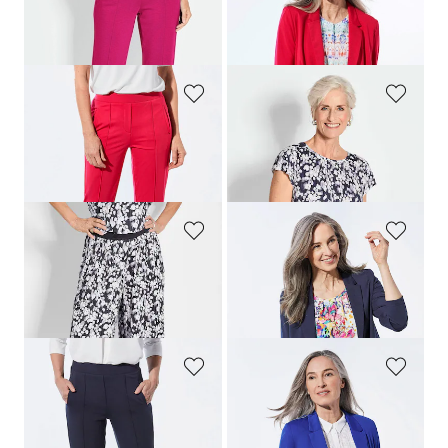
Weite Hose SARA aus Viskose-Jersey
Leichter Jerseyblazer mit höchster Bewegungsfreiheit
219,00 CHF
279,00 CHF
159,00 CHF
179,00 CHF
+ 4
+ 4
GOLDNER
GOLDNER
Weite Hose SARA aus Viskose-Jersey
Plissee-Shirt
219,00 CHF
139,00 CHF
159,00 CHF
119,00 CHF
+ 4
GOLDNER
GOLDNER
Plissee-Hose VERA mit Blütendruck
Leichter Jerseyblazer mit höchster Bewegungsfreiheit
179,00 CHF
279,00 CHF
159,00 CHF
+ 4
GOLDNER
GOLDNER
Weite Hose SARA aus Viskose-Jersey
Leichter Jerseyblazer mit höchster Bewegungsfreiheit
219,00 CHF
279,00 CHF