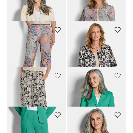
GOLDNER
GOLDNER
Jersey-Blazer mit Reverskragen
Leichter Blouson aus Viskose-Satin
179,00 CHF
279,00 CHF
159,00 CHF
219,00 CHF
GOLDNER
GOLDNER
Weite Hose VERA aus Viskose-Satin
Edler Blouson aus Viskose-Satin
179,00 CHF
239,00 CHF
159,00 CHF
139,00 CHF
GOLDNER
GOLDNER
Weite Hose VERA aus Viskose-Satin
Jersey-Blazer mit Reverskragen
179,00 CHF
179,00 CHF
159,00 CHF
159,00 CHF
GOLDNER
GOLDNER
Jersey-Hose VERA mit Biesen
Jersey-Blazer mit Reverskragen