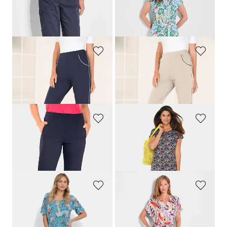
GOLDNER
GOLDNER
Caprihose
CARLA
im Cargo-Look
Druckkleid mit Alloverprint & Bindegürtel
169,00 CHF
219,00 CHF
99,00 CHF
139,00 CHF
PLANTIER
PLANTIER
Bequeme Caprihose mit Schlupfbund und Taschen
Bequeme Caprihose mit Schlupfbund und Taschen
99,00 CHF
99,00 CHF
69,00 CHF
69,00 CHF
PLANTIER
GOLDNER
Reha-Hose mit seitlichem Reissverschluss
Bequemes Freizeitkleid in modischem Druck
169,00 CHF
119,00 CHF
ASCAFA
GOLDNER
Freizeitkleid mit fantasievollem Animal Print
Druckkleid mit bedruckten Federn
119,00 CHF
219,00 CHF
83,30 CHF
139,00 CHF