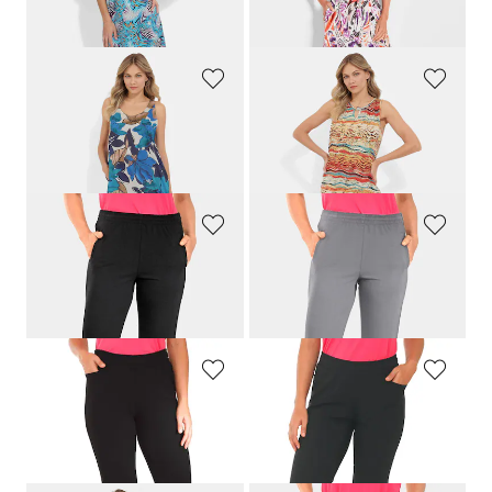
PLANTIER
ASCAFA
Ärmelloses Freizeitkleid aus reiner Viskose
Freizeitkleid mit Fantasie-Print
139,00 CHF
119,00 CHF
119,00 CHF
99,00 CHF
PLANTIER
PLANTIER
Reha-Hose mit seitlichem Reissverschluss
Reha-Hose mit seitlichem Reissverschluss
169,00 CHF
169,00 CHF
PLANTIER
PLANTIER
Bequeme Jogginghose zum Schlüpfen
Bequeme Jogginghose zum Schlüpfen
119,00 CHF
119,00 CHF