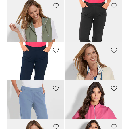
BARBARA LEBEK
PLANTIER
Sweatweste mit Kapuze und Kängurutaschen
Bequeme 3/4-Freizeithose mit Schlupfbund und Taschen
159,00 CHF
99,00 CHF
79,50 CHF
89,10 CHF
PLANTIER
BARBARA LEBEK
Bequeme 3/4-Freizeithose mit Schlupfbund und Taschen
Sweatjacke mit Stehkragen
99,00 CHF
169,00 CHF
89,10 CHF
67,61 CHF
PLANTIER
JOY
Bequeme Freizeithose mit Schlupfbund und Taschen
Sweatjacke mit Stehkragen
159,00 CHF
139,00 CHF
65,00 CHF