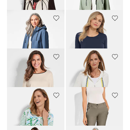
GOLDNER
PLANTIER
Wasserdichte Funktionsjacke mit Reflektoren
Doppelpack Shirt + Top
349,00 CHF
99,00 CHF
219,00 CHF
79,19 CHF
PLANTIER
BARBARA LEBEK
Sweatshirt mit weitem Rundhalsausschnitt
Sweatjacke mit Strick und Glanzdetails
99,00 CHF
169,00 CHF
59,39 CHF
67,60 CHF
BARBARA LEBEK
LINEA PRIMERO - LPO
Baumwollshirt mit Tunnelzug am Saum
Freizeithose aus Active-Stretch-Material
99,00 CHF
99,00 CHF
59,39 CHF
69,30 CHF