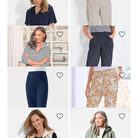
PLANTIER
GOLDNER
Frotteekleid mit Kapuze
Caprihose
CARLA
im Cargo-Look
99,00 CHF
189,00 CHF
79,20 CHF
109,00 CHF
COMODO
GOLDNER
Leichtfrottee-Hausmantel mit Reissverschluss und Kapuze
Funktionshose
CARLA
wasserabweisend
159,00 CHF
179,00 CHF
95,39 CHF
99,00 CHF
PLANTIER
PLANTIER
Stretch-Leggings aus gekämmter Baumwolle
Bequeme Jogginghose mit Blätter-Print
69,00 CHF
69,00 CHF
62,10 CHF
BARBARA LEBEK
GOLDNER
Jerseyweste mit Kapuze und Reissverschluss
Wasserdichte Funktionsjacke mit Reflektoren
159,00 CHF
349,00 CHF
79,50 CHF
219,00 CHF