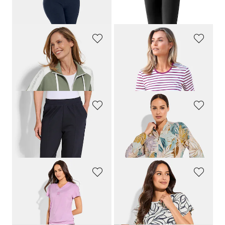
65,00 CHF
69,00 CHF
58,50 CHF
BARBARA LEBEK
GOLDNER
Sweatjacke mit Schriftzug an den Ärmeln
Ringelshirt mit Halbarm
169,00 CHF
99,00 CHF
67,60 CHF
89,10 CHF
PLANTIER
COMODO
Jogginghose mit Biesen im Doppelpack
Blouson aus Viskose-Jersey
139,00 CHF
139,00 CHF
83,39 CHF
LINEA PRIMERO - LPO
LINEA PRIMERO - LPO
Bermuda aus Active-Stretch-Material
Atmungsaktives Funktionsshirt aus Rip-Jersey
79,00 CHF
69,00 CHF
55,30 CHF
48,30 CHF