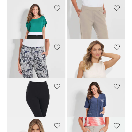
GOLDNER
PLANTIER
Strandkleid mit Colour-Blocking-Design
Bequeme Freizeithose mit Schlupfbund und Taschen
99,00 CHF
159,00 CHF
69,30 CHF
PLANTIER
PLANTIER
Bequeme Jogginghose mit Blätter-Print
Shorty-Set aus Baumwoll-Musselin
69,00 CHF
159,00 CHF
129,00 CHF
PLANTIER
COMODO
Bequeme Capri-Leggings
Leichtfrottee-Hausmantel mit Reissverschluss
65,00 CHF
159,00 CHF
58,50 CHF