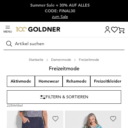
Summer Sale + 30% AUF ALLES
Überspringe Navigation, direkt zum Content
CODE: FINAL30
zum Sale
MENU
Suchen
Startseite
Damenmode
Freizeitmode
Freizeitmode
Aktivmode
Homewear
Rehamode
Freizeitkleider
FILTERN & SORTIEREN
228
Artikel