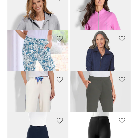
BARBARA LEBEK
JOY
Sweatjacke mit Glitzermotiven
Sweatjacke mit Stehkragen
159,00 CHF
139,00 CHF
79,50 CHF
65,00 CHF
PLANTIER
RINGELLA
Bequeme Jogginghose mit Blätter-Print
Leichtfrottee-Hausmantel mit Reissverschluss
69,00 CHF
179,00 CHF
62,10 CHF
53,70 CHF
BARBARA LEBEK
PLANTIER
Sweathose mit Kontrastpaspel
Bequeme Freizeithose mit Schlupfbund und Taschen
139,00 CHF
159,00 CHF
55,60 CHF
PLANTIER
PLANTIER
Bequeme Capri-Leggings
Stretch-Leggings aus gekämmter Baumwolle