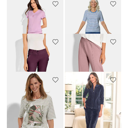
LINEA PRIMERO - LPO
GOLDNER
Funktionsshirt mit V-Ausschnitt
Ringelshirt mit Halbarm
55,00 CHF
99,00 CHF
38,49 CHF
89,10 CHF
LINEA PRIMERO - LPO
PLANTIER
Freizeithose aus Active-Stretch-Material
Locker fallende Jogginghose
99,00 CHF
99,00 CHF
69,30 CHF
BARBARA LEBEK
COMODO
Ringelshirt mit grafischem Frontprint
Samtweicher Nicki-Hausanzug
99,00 CHF
179,00 CHF
49,50 CHF