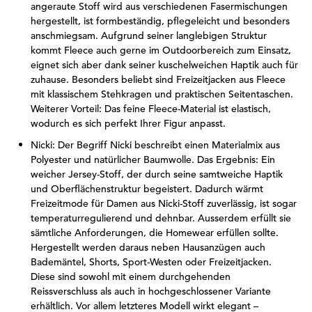
angeraute Stoff wird aus verschiedenen Fasermischungen
hergestellt, ist formbeständig, pflegeleicht und besonders
anschmiegsam. Aufgrund seiner langlebigen Struktur
kommt Fleece auch gerne im Outdoorbereich zum Einsatz,
eignet sich aber dank seiner kuschelweichen Haptik auch für
zuhause. Besonders beliebt sind Freizeitjacken aus Fleece
mit klassischem Stehkragen und praktischen Seitentaschen.
Weiterer Vorteil: Das feine Fleece-Material ist elastisch,
wodurch es sich perfekt Ihrer Figur anpasst.
Nicki: Der Begriff Nicki beschreibt einen Materialmix aus
Polyester und natürlicher Baumwolle. Das Ergebnis: Ein
weicher Jersey-Stoff, der durch seine samtweiche Haptik
und Oberflächenstruktur begeistert. Dadurch wärmt
Freizeitmode für Damen aus Nicki-Stoff zuverlässig, ist sogar
temperaturregulierend und dehnbar. Ausserdem erfüllt sie
sämtliche Anforderungen, die Homewear erfüllen sollte.
Hergestellt werden daraus neben Hausanzügen auch
Bademäntel, Shorts, Sport-Westen oder Freizeitjacken.
Diese sind sowohl mit einem durchgehenden
Reissverschluss als auch in hochgeschlossener Variante
erhältlich. Vor allem letzteres Modell wirkt elegant –