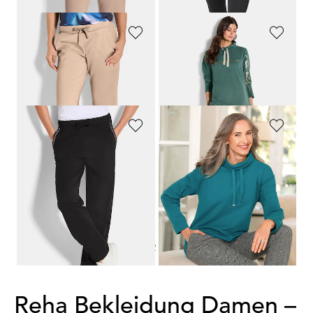
JOY
COMODO
Freizeithose aus Stretch-Material
Freizeitanzug aus weichem Modal
159,00 CHF
219,00 CHF
95,40 CHF
PLANTIER
COMODO
Jogginghose mit verzierten Taschen
Sweatshirt mit halsfernen Kragen und Tunnelzug
99,00 CHF
119,00 CHF
1
2
Reha Bekleidung Damen –