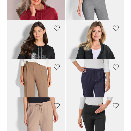
COMODO
PLANTIER
Sweatshirt mit halsfernen Kragen und Tunnelzug
Jogginghose mit geradem Bein im Doppelpack
119,00 CHF
99,00 CHF
GOLDNER
PLANTIER
Sweatshirt mit stylischem Frontprint
Fleece-Poncho
159,00 CHF
69,00 CHF
95,40 CHF
PLANTIER
GOLDNER
Locker fallende Jogginghose
Bequeme Slinky-Hose mit Schlupfbund
99,00 CHF
119,00 CHF
BARBARA LEBEK
GOLDNER
Freizeithose aus weichem Viskose-Jersey
Figurformende Leggings mit Shaping-Effekt
139,00 CHF
139,00 CHF
83,40 CHF
41,70 CHF