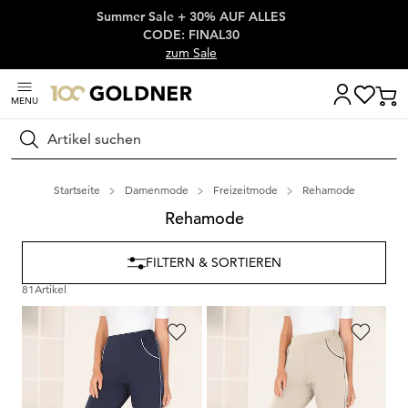
Summer Sale + 30% AUF ALLES
Überspringe Navigation, direkt zum Content
CODE: FINAL30
zum Sale
MENU
Suchen
Startseite
Damenmode
Freizeitmode
Rehamode
Rehamode
FILTERN & SORTIEREN
81
Artikel
PLANTIER
PLANTIER
Bequeme Caprihose mit Schlupfbund und Taschen
Bequeme Caprihose mit Schlupfbund und Taschen
99,00 CHF
99,00 CHF
69,00 CHF
69,00 CHF