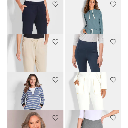
PLANTIER
COMODO
Bequeme Freizeithose mit Schlupfbund und Taschen
Hausanzug mit Zierband
159,00 CHF
219,00 CHF
BARBARA LEBEK
GOLDNER
Freizeithose aus weichem Viskose-Jersey
Figurformende Leggings mit Shaping-Effekt
139,00 CHF
139,00 CHF
83,40 CHF
41,70 CHF
COMODO
GOLDNER
Freizeitanzug mit sportivem Streifenmuster
Jogginghose mit Schmuckborte
199,00 CHF
159,00 CHF
179,10 CHF
95,39 CHF