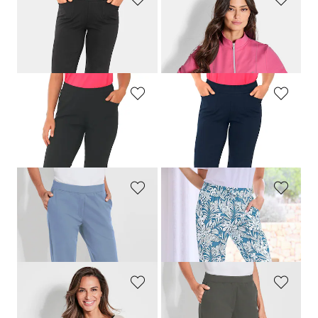
PLANTIER
JOY
Bequeme 3/4-Freizeithose mit Schlupfbund und Taschen
Sweatjacke mit Stehkragen
99,00 CHF
139,00 CHF
89,10 CHF
65,00 CHF
PLANTIER
PLANTIER
Bequeme Jogginghose zum Schlüpfen
Bequeme 3/4-Freizeithose mit Schlupfbund und Taschen
119,00 CHF
99,00 CHF
89,10 CHF
PLANTIER
PLANTIER
Bequeme Freizeithose mit Schlupfbund und Taschen
Bequeme Jogginghose mit Blätter-Print
159,00 CHF
69,00 CHF
62,10 CHF
PLANTIER
PLANTIER