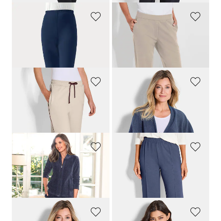
PLANTIER
PLANTIER
Stretch-Leggings aus gekämmter Baumwolle
Bequeme Freizeithose mit Schlupfbund und Taschen
69,00 CHF
159,00 CHF
PLANTIER
PLANTIER
Freizeithosen mit Kontrast-Paspelierung
Fleece-Poncho
139,00 CHF
69,00 CHF
COMODO
PLANTIER
Samtweicher Nicki-Hausanzug
Locker fallende Jogginghose
179,00 CHF
99,00 CHF