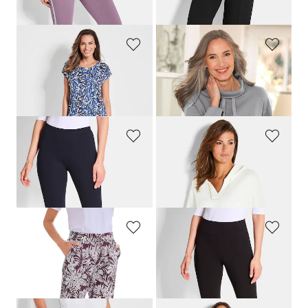
119,00 CHF
79,00 CHF
COMODO
COMODO
Freizeitanzug mit Raffung am Bein
Sweatshirt mit halsfernen Kragen und Tunnelzug
139,00 CHF
119,00 CHF
109,00 CHF
PLANTIER
GOLDNER
Leggings im Doppelpack
Sweatshirt mit Schmuckborte
119,00 CHF
139,00 CHF
79,00 CHF
97,30 CHF
PLANTIER
PLANTIER
Bequeme Jogginghose mit Blätter-Print
Leggings im Doppelpack mit ausgestelltem Bein
69,00 CHF
99,00 CHF