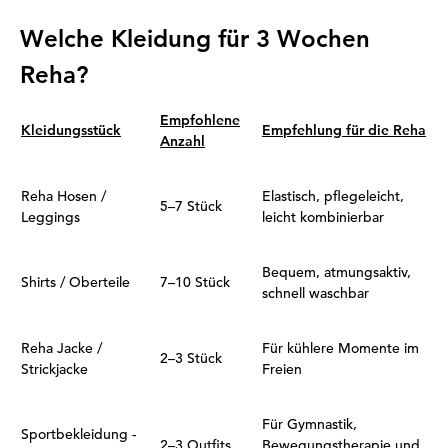
Welche Kleidung für 3 Wochen
Reha?
Empfohlene
Kleidungsstück
Empfehlung für die Reha
Anzahl
Reha Hosen /
Elastisch, pflegeleicht,
5–7 Stück
Leggings
leicht kombinierbar
Bequem, atmungsaktiv,
Shirts / Oberteile
7–10 Stück
schnell waschbar
Reha Jacke /
Für kühlere Momente im
2–3 Stück
Strickjacke
Freien
Für Gymnastik,
Sportbekleidung -
2–3 Outfits
Bewegungstherapie und