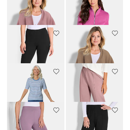
PLANTIER
JOY
Fleece-Poncho
Sportjacke in taillierter Form
69,00 CHF
159,00 CHF
95,40 CHF
PLANTIER
PLANTIER
Leggings im Doppelpack
Fleece-Poncho
119,00 CHF
69,00 CHF
GOLDNER
PLANTIER
Ringelshirt mit Halbarm
Locker fallende Jogginghose
99,00 CHF
99,00 CHF
89,10 CHF
PLANTIER
PLANTIER
Leggings mit Galonstreifen im Doppelpack
Locker fallende Jogginghose
99,00 CHF