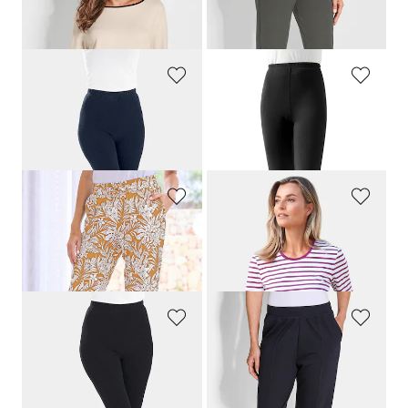
Sweatshirt mit weitem Rundhalsausschnitt
Bequeme Freizeithose mit Schlupfbund und Taschen
99,00 CHF
159,00 CHF
59,39 CHF
PLANTIER
PLANTIER
Bequeme Capri-Leggings
Stretch-Leggings aus gekämmter Baumwolle
65,00 CHF
69,00 CHF
58,50 CHF
PLANTIER
GOLDNER
Bequeme Jogginghose mit Blätter-Print
Ringelshirt mit Halbarm
69,00 CHF
99,00 CHF
62,10 CHF
89,10 CHF
PLANTIER
PLANTIER
Bequeme Capri-Leggings
Jogginghose mit Biesen im Doppelpack
65,00 CHF
139,00 CHF
58,50 CHF