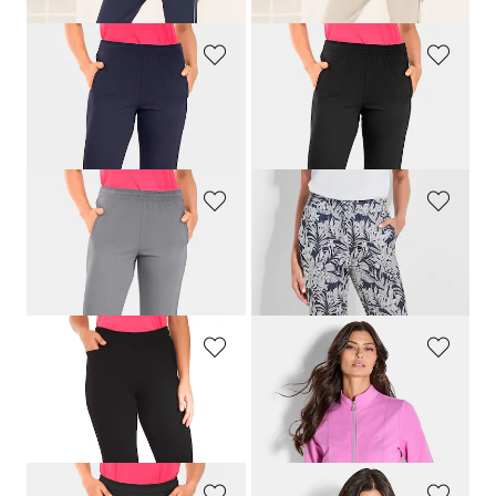
PLANTIER
PLANTIER
Reha-Hose mit seitlichem Reissverschluss
Reha-Hose mit seitlichem Reissverschluss
169,00 CHF
169,00 CHF
PLANTIER
PLANTIER
Reha-Hose mit seitlichem Reissverschluss
Bequeme Jogginghose mit Blätter-Print
169,00 CHF
69,00 CHF
PLANTIER
JOY
Bequeme Jogginghose zum Schlüpfen
Sweatjacke mit Stehkragen
119,00 CHF
139,00 CHF
65,00 CHF