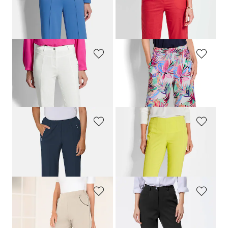
GOLDNER
GOLDNER
Jersey-Hose VERA mit Biesen
Bermuda-Shorts
CARLA
mit Formbund
159,00 CHF
169,00 CHF
139,00 CHF
55,00 CHF
GOLDNER
GOLDNER
Bengalinhose
LOUISA
aus Super Stretch
Jersey-Culotte VERA mit Palmenprint
159,00 CHF
159,00 CHF
119,00 CHF
119,00 CHF
GOLDNER
GOLDNER
Pflegeleichte Reiseschlupfhose
CARLA
7/8-Schlupfhose
LOUISA
aus Super-Stretch
139,00 CHF
159,00 CHF
99,00 CHF
+ 3
+ 2
PLANTIER
ADELINA
Bequeme Caprihose mit Schlupfbund und Taschen
Bauchweghose Adelina by Scheiter
99,00 CHF
169,00 CHF
69,00 CHF