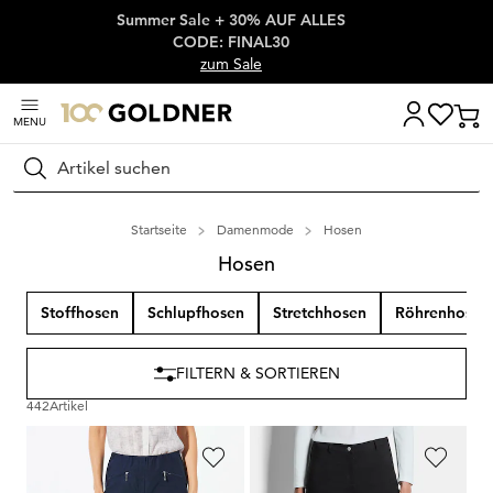
Summer Sale + 30% AUF ALLES
Überspringe Navigation, direkt zum Content
CODE: FINAL30
zum Sale
MENU
Suchen
Startseite
Damenmode
Hosen
Hosen
Stoffhosen
Schlupfhosen
Stretchhosen
Röhrenhosen
FILTERN & SORTIEREN
442
Artikel