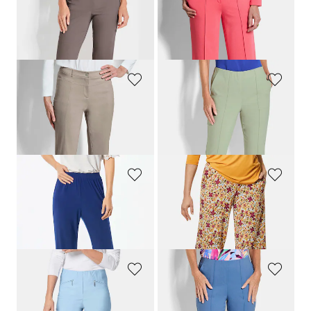
GOLDNER
GOLDNER
Pflegeleichte Bengalinhose
CARLA
Jersey-Hose VERA mit Biesen
169,00 CHF
159,00 CHF
119,00 CHF
139,00 CHF
+ 5
GOLDNER
GOLDNER
Bengalinhose
LOUISA
aus Super Stretch
7/8-Bengalinhose BELLA mit Biesen
159,00 CHF
179,00 CHF
119,00 CHF
139,00 CHF
+ 1
GOLDNER
GOLDNER
Bequeme Slinky-Hose VERA
Druckhose
159,00 CHF
159,00 CHF
55,00 CHF
+ 4
GOLDNER
GOLDNER
Schmale Bengalinhose
LOUISA
7/8-Bengalinhose BELLA mit Biesen