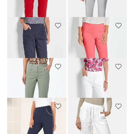
+ 11
GOLDNER
GOLDNER
Caprihose
CARLA
im Cargo-Look
7/8-Schlupfhose
LOUISA
aus Super-Stretch
169,00 CHF
159,00 CHF
99,00 CHF
99,00 CHF
+ 2
GOLDNER
GOLDNER
7/8 Chino-Hose
LOUISA
Jeans
CARLA
mit Spitzenbordüre
179,00 CHF
239,00 CHF
119,00 CHF
139,00 CHF
PLANTIER
GOLDNER
Bequeme Caprihose mit Schlupfbund und Taschen
Leinenhose VERA mit weitem Bein
99,00 CHF
169,00 CHF
69,00 CHF
139,00 CHF