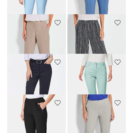
159,00 CHF
179,00 CHF
139,00 CHF
+ 11
+ 1
GOLDNER
GOLDNER
Weite Hose VERA in Leinen-Baumwoll-Qualität
Palazzo-Hose VERA in Streifen-Tupfen-Optik
169,00 CHF
169,00 CHF
139,00 CHF
159,00 CHF
ADELINA
GOLDNER
Bauchweghose Adelina by Scheiter
Satin-Baumwollhose
LOUISA
169,00 CHF
179,00 CHF
119,00 CHF
+ 2
+ 4
GOLDNER
GOLDNER
Pflegeleichte Reiseschlupfhose
CARLA
7/8-Bengalinhose BELLA mit Biesen
139,00 CHF
179,00 CHF
139,00 CHF
+ 3
+ 1