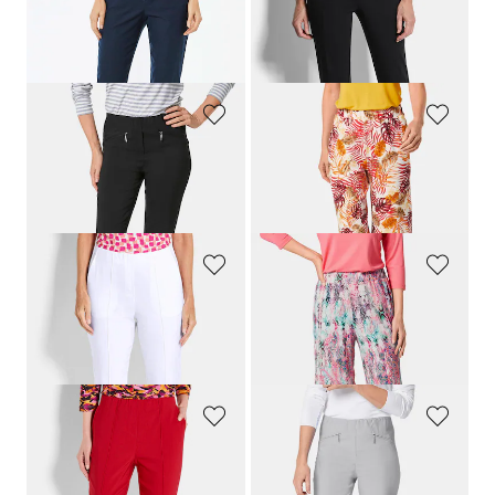
GOLDNER
GOLDNER
Schmale Bengalinhose
LOUISA
Bengalinhose
LOUISA
aus Super Stretch
159,00 CHF
159,00 CHF
119,00 CHF
+ 11
GOLDNER
GOLDNER
Schmale Bengalinhose
LOUISA
Sommerliche Druckhose
159,00 CHF
159,00 CHF
55,00 CHF
+ 11
GOLDNER
GOLDNER
7/8-Bengalinhose BELLA mit Biesen
Jersey-Culotte VERA mit farbenfrohem Druck
179,00 CHF
159,00 CHF
139,00 CHF
69,00 CHF
+ 1
GOLDNER
GOLDNER
Bengalinhose
LOUISA
mit Biesen
Schmale Bengalinhose
LOUISA
159,00 CHF
159,00 CHF
55,00 CHF