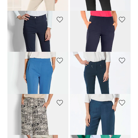
+ 2
GOLDNER
PLANTIER
Bengalinhose
LOUISA
aus Super Stretch
Reha-Hose mit seitlichem Reissverschluss
159,00 CHF
169,00 CHF
119,00 CHF
GOLDNER
GOLDNER
Weite Hose SARA aus Viskose-Jersey
7/8-Bengalinhose
LOUISA
219,00 CHF
159,00 CHF
159,00 CHF
+ 11
+ 4
GOLDNER
GOLDNER
Weite Hose VERA aus Viskose-Satin
Weite Hose VERA mit leichtem Glanz
179,00 CHF
179,00 CHF
159,00 CHF
119,00 CHF