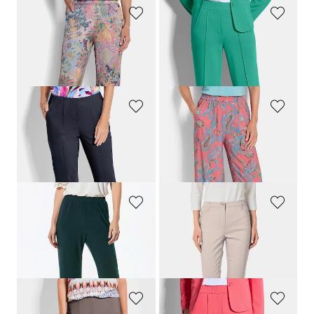
GOLDNER
GOLDNER
Weite Hose VERA aus Viskose-Satin
Jersey-Hose VERA mit Biesen
179,00 CHF
159,00 CHF
159,00 CHF
139,00 CHF
GOLDNER
GOLDNER
7/8-Bengalinhose BELLA mit Biesen
Hose VERA aus reiner Viskose
179,00 CHF
159,00 CHF
139,00 CHF
139,00 CHF
+ 1
GOLDNER
GOLDNER
Bequeme Slinky-Hose VERA
Satin-Baumwollhose
LOUISA
COMFORT+
159,00 CHF
179,00 CHF
99,00 CHF
119,00 CHF
+ 4
+ 4