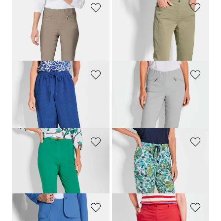
GOLDNER
GOLDNER
Schmale Bengalinhose
LOUISA
Schmale Hose
LOUISA
mit Schlank-Effekt
159,00 CHF
219,00 CHF
139,00 CHF
+ 11
GOLDNER
GOLDNER
Bermudahose
CARLA
aus reinem Leinen
7/8-Bengalinhose
LOUISA
159,00 CHF
159,00 CHF
119,00 CHF
+ 11
GOLDNER
GOLDNER
Jersey-Schlupfhose
LOUISA
Druckhose SARA in Blätterprint
169,00 CHF
159,00 CHF
139,00 CHF
139,00 CHF