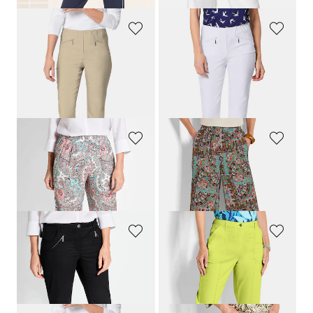
GOLDNER
GOLDNER
Schmale Bengalinhose
LOUISA
Schmale Bengalinhose
LOUISA
159,00 CHF
159,00 CHF
+ 11
+ 11
GOLDNER
GOLDNER
Gemusterte Hose im Paisley-Dessin
Weite Hose VERA mit Patch-Print
169,00 CHF
159,00 CHF
99,00 CHF
119,00 CHF
GOLDNER
GOLDNER
7/8 Chino-Hose
LOUISA
Hose SARA mit Cargo-Taschen
179,00 CHF
219,00 CHF
119,00 CHF
139,00 CHF