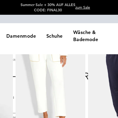
Summer Sale + 30% AUF ALLES
zum Sale
CODE: FINAL30
Wäsche &
Damenmode
Schuhe
Bademode
Freizeithosen
KURZGRÖSSE
4
Artikel
e
Preis