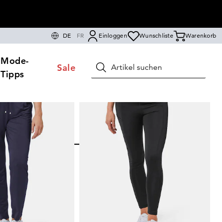
DE
FR
Einloggen
Wunschliste
Warenkorb
Mode-
Sale
Suchen
Tipps
N