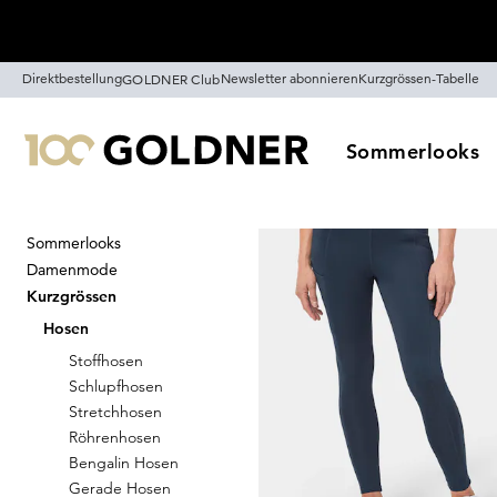
Überspringe Navigation, direkt zum Content
Direktbestellung
Newsletter abonnieren
Kurzgrössen-Tabelle
GOLDNER Club
Sommerlooks
Sommerlooks
Startseite
Kurzgrössen
Hosen
Damenmode
Kurzgrössen
Hosen
Stoffhosen
Schlupfhosen
Freizeithosen
Stretchhosen
Röhrenhosen
Bengalin Hosen
Gerade Hosen
Sortieren
Sale
Farb