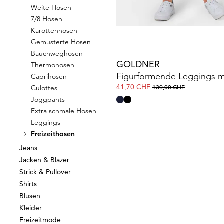
Weite Hosen
7/8 Hosen
Karottenhosen
Gemusterte Hosen
Bauchweghosen
GOLDNER
Thermohosen
Caprihosen
41,70 CHF
139,00 CHF
Culottes
Joggpants
Extra schmale Hosen
Leggings
Freizeithosen
Jeans
Jacken & Blazer
Strick & Pullover
Shirts
Blusen
Kleider
Freizeitmode