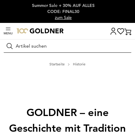
Summer Sale + 30% AUF ALLES
Überspringe Navigation, direkt zum Content
CODE: FINAL30
zum Sale
MENU
Suchen
Startseite
Historie
GOLDNER – eine
Geschichte mit Tradition