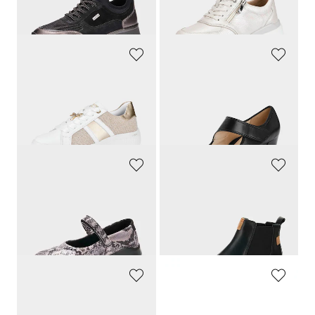
30-Tage-Bestpreis**: 49,66 €
(-15%)
30-Tage-Bestpreis**: 65,97 €
(-8%)
REMONTE
ARA
Sneaker mit Glanzelementen
Pumps
79,95 €
109,95 €
51,96 €
30-Tage-Bestpreis**: 55,97 €
(-7%)
GOLDNER
GOLDNER
Ballerina in Animal-Optik
Chelsea Boots mit niedrigem Schaft
79,95 €
99,95 €
43,98 €
54,98 €
30-Tage-Bestpreis**: 49,57 €
(-11%)
30-Tage-Bestpreis**: 69,97 €
(-21%)
PIKOLINOS
TAMARIS COMFORT
Sandale mit verstellbarem Klettriemen
Sandale mit verstellbarem Klettriemen