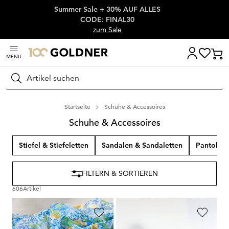
Summer Sale + 30% AUF ALLES
Überspringe Navigation, direkt zum Content
CODE: FINAL30
zum Sale
MENU
Suchen
Startseite
Schuhe & Accessoires
Schuhe & Accessoires
Stiefel & Stiefeletten
Sandalen & Sandaletten
Pantolett
FILTERN & SORTIEREN
606
Artikel