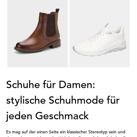
JANA
WALDLÄUFER
Chelsea Boots mit Reißverschluss
Sneaker zum Schnüren in sportiver Optik
69,95 €
99,95 €
38,47 €
69,97 €
30-Tage-Bestpreis**: 48,97 €
(-21%)
30-Tage-Bestpreis**: 79,96 €
(-12%)
...
1
2
3
4
5
11
Schuhe für Damen:
stylische Schuhmode für
jeden Geschmack
Es mag auf der einen Seite ein klassischer Stereotyp sein und