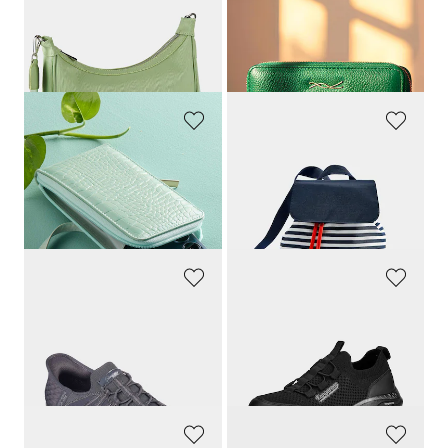
GOLDNER
GOLDNER
Umhängetasche
Edle Geldbörse aus Lederimitat
59,95 €
19,95 €
19,95 €
9,95 €
GOLDNER
GOLDNER
Mini-Umhängetasche
Rucksack
19,95 €
19,95 €
7,95 €
8,95 €
30-Tage-Bestpreis**: 9,95 €
(-20%)
30-Tage-Bestpreis**: 9,95 €
(-10%)
SKECHERS
KANGAROOS
Slip-In-Sneaker aus Strickmesh
Sportiver Sneaker mit profilierter Sohle
89,95 €
39,95 €
44,97 €
19,97 €
30-Tage-Bestpreis**: 62,97 €
(-28%)
30-Tage-Bestpreis**: 35,96 €
(-44%)