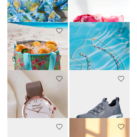
GOLDNER
GOLDNER
Luftiges Tuch in italienischem Dessin
Schaltuch
19,95 €
19,95 €
6,95 €
7,95 €
GOLDNER
GOLDNER
Kühltasche
Ketten-Set
19,95 €
19,95 €
9,95 €
6,95 €
30-Tage-Bestpreis**: 9,95 €
(-30%)
GOLDNER
KANGAROOS
Uhr mit Wechselarmband
Sportiver Sneaker mit profilierter Sohle
19,95 €
39,95 €
7,95 €
19,97 €
30-Tage-Bestpreis**: 9,95 €
(-20%)
30-Tage-Bestpreis**: 35,96 €
(-44%)