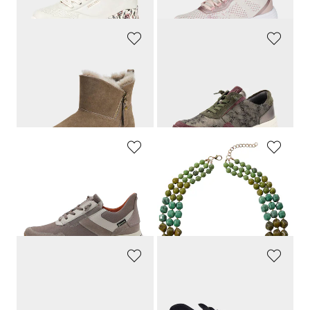
30-Tage-Bestpreis**: 89,95 €
(-5%)
30-Tage-Bestpreis**: 39,96 €
(-18%)
ARA
WALDLÄUFER
Halbstiefel mit Lammfell-Futter
Sneaker aus Leder mit Folienprint
109,95 €
120,00 €
54,97 €
66,00 €
30-Tage-Bestpreis**: 76,97 €
(-28%)
30-Tage-Bestpreis**: 79,20 €
(-16%)
ARA
COLLEZIONE ALESSANDRO
Sneaker mit GORE-TEX®-Ausstattung
Perlenkette
149,95 €
39,95 €
89,97 €
19,95 €
30-Tage-Bestpreis**: 97,47 €
(-7%)
30-Tage-Bestpreis**: 29,96 €
(-33%)
GOLDNER
SKECHERS
Elegante Mokassins aus echtem Leder
Slip-In-Sneaker aus Mesh
79,95 €
99,95 €
59,96 €
44,98 €