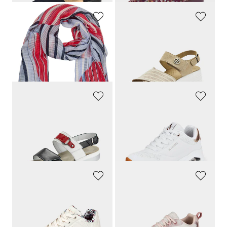
RABE
HICKERSBERGER
Luftiges Schaltuch im maritimen Look
Sandale mit weichen Stretchbändern
29,99 €
99,95 €
9,00 €
69,97 €
30-Tage-Bestpreis**: 20,99 €
(-57%)
30-Tage-Bestpreis**: 79,96 €
(-12%)
SEMLER
SKECHERS
Sandale mit modischer Applikation
Sneaker mit Bungee Schnürung
129,90 €
89,95 €
79,24 €
49,47 €
30-Tage-Bestpreis**: 53,96 €
(-8%)
SKECHERS
LICO
Sneaker mit Memory Foam
Sneaker mit herausnehmbarem Fußbett
89,95 €
49,95 €
85,45 €
32,47 €