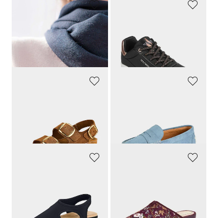
GOLDNER
SKECHERS
Brosche mit Glanzsteinen und Perle
Sneaker mit Bungee Schnürung
14,95 €
89,95 €
5,95 €
40,48 €
30-Tage-Bestpreis**: 7,95 €
(-25%)
30-Tage-Bestpreis**: 44,97 €
(-10%)
MUBB
GOLDNER
Leder-Sandalen mit goldfarbenen Schnallen
Elegante Mokassins aus echtem Leder
59,95 €
79,95 €
44,96 €
59,96 €
30-Tage-Bestpreis**: 59,95 €
(-25%)
GOLDNER
ALSTER KOMFORT
Sandalen aus Stretch
Pantoffeln mit Kautschuk-Sohle
49,95 €
34,95 €
47,45 €
15,73 €
30-Tage-Bestpreis**: 49,95 €
(-5%)
30-Tage-Bestpreis**: 17,47 €
(-10%)