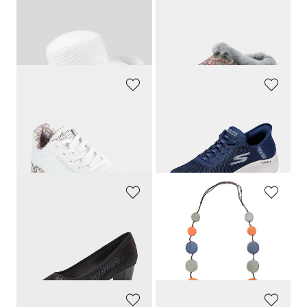
LOEVENICH
MUBB
Eleganter Sommerhut mit breiter Krempe
Flizpantoffeln mit Lammfellfutter
49,95 €
69,95 €
34,97 €
39,95 €
30-Tage-Bestpreis**: 39,96 €
(-12%)
30-Tage-Bestpreis**: 49,95 €
(-20%)
SKECHERS
SKECHERS
Sneaker mit Metallic-Effekt
Sneaker mit Memory Foam
99,95 €
89,95 €
44,98 €
49,47 €
30-Tage-Bestpreis**: 49,97 €
(-10%)
30-Tage-Bestpreis**: 53,96 €
(-8%)
JANA
GOLDNER
Pumps mit glänzendem Folienprint
Holzkette
49,95 €
19,95 €
34,97 €
14,95 €
30-Tage-Bestpreis**: 39,96 €
(-12%)
30-Tage-Bestpreis**: 19,95 €
(-25%)