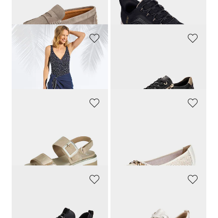
30-Tage-Bestpreis**: 49,97 €
(-10%)
GOLDNER
REMONTE
Strandtuch
Sneaker mit weicher Komfort-Sohle
19,95 €
89,95 €
9,95 €
ARA
CAPRICE
Sandalen mit dekorativer Zierschließe
Ballerina in edler Strickoptik
89,95 €
59,95 €
53,97 €
56,95 €
30-Tage-Bestpreis**: 59,95 €
(-5%)
JANA
CAPRICE
Wasserabweisender Sneaker zum Schlüpfen
Sneaker mit Reißverschluss
69,95 €
109,95 €
41,97 €
60,47 €