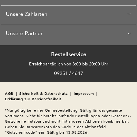
Unsere Zahlarten
Unsere Partner
Bestellservice
Erreichbar täglich von 8:00 bis 20:00 Uhr
09251 / 4647
AGB
|
Sicherheit & Datenschutz
|
Impressum
|
Erklärung zur Barrierefreiheit
*Nur gültig bei einer Onlinebestellung. Gültig für das gesamte 
Sortiment. Nicht für bereits laufende Bestellungen oder Geschenk-
Gutscheine nutzbar und nicht mit anderen Aktionen kombinierbar. 
Geben Sie im Warenkorb den Code in das Aktionsfeld 
"Gutscheincode" ein. Gültig bis 13.08.2026.
