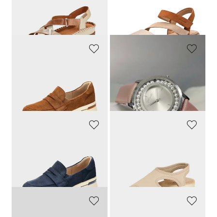
99,95 €
79,95 €
54,98 €
43,98 €
30-Tage-Bestpreis**: 59,97 €
(-8%)
30-Tage-Bestpreis**: 47,97 €
(-8%)
CAPRICE
GOLDNER
Slipper aus echtem Wildleder
Damen-Armbanduhr mit Perlen
89,95 €
19,95 €
62,97 €
6,95 €
30-Tage-Bestpreis**: 69,26 €
(-9%)
CAPRICE
GOLDNER
Slipper aus echtem Wildleder
Sandalen aus Stretch
89,95 €
49,95 €
62,97 €
44,96 €
30-Tage-Bestpreis**: 69,26 €
(-9%)
30-Tage-Bestpreis**: 49,95 €
(-10%)