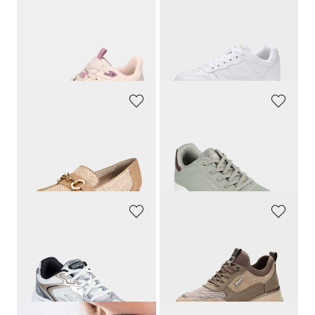
WALDLÄUFER
BRÜTTING
Sneaker zum Schnüren in sportiver Optik
Sneaker
99,95 €
69,95 €
54,97 €
27,98 €
30-Tage-Bestpreis**: 59,97 €
(-8%)
30-Tage-Bestpreis**: 48,97 €
(-42%)
JANA
SKECHERS
Slipper mit Zierelement
Sneaker mit Bungee Schnürung
49,95 €
89,95 €
29,97 €
44,97 €
30-Tage-Bestpreis**: 49,95 €
(-40%)
30-Tage-Bestpreis**: 62,97 €
(-28%)
SKECHERS
JANA
Atmungsaktiver Sneaker aus Mesh
Wasserabweisender Sneaker zum Schlüpfen
89,95 €
69,95 €
35,98 €
45,47 €
30-Tage-Bestpreis**: 62,97 €
(-42%)
30-Tage-Bestpreis**: 49,66 €
(-8%)