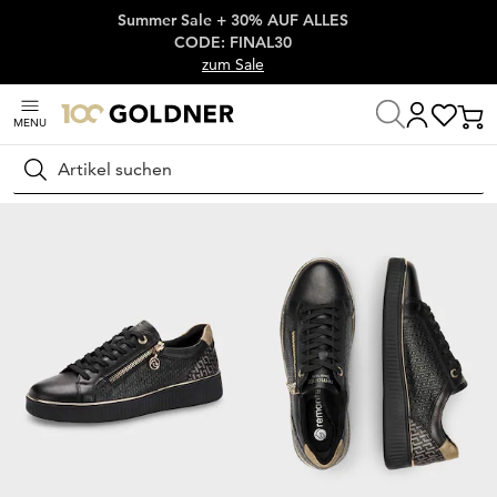
Summer Sale + 30% AUF ALLES
Überspringe Navigation, direkt zum Content
CODE: FINAL30
zum Sale
MENU
Startseite
Schuhe & Accessoires
Sneaker
Flache Sneaker
Suchen