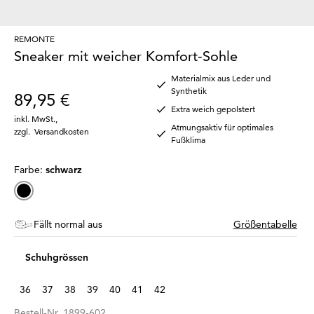
REMONTE
Sneaker mit weicher Komfort-Sohle
Materialmix aus Leder und
Synthetik
89,95 €
Extra weich gepolstert
inkl. MwSt.
,
Atmungsaktiv für optimales
zzgl.
Versandkosten
Fußklima
Farbe:
schwarz
Fällt normal aus
Größentabelle
Schuhgrössen
36
37
38
39
40
41
42
Bestell-Nr.
1899-602