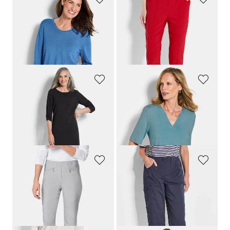
GOLDNER
GOLDNER
Strickpullover aus Baumwolle und Viskose
Bengalinhose
LOUISA
mit Biesen
59,95 €
79,95 €
29,95 €
29,95 €
30-Tage-Bestpreis**: 39,95 €
(-25%)
GOLDNER
GOLDNER
Elegantes Kleid mit gerafften Ärmeln
Jersey-Shirt aus weicher Viskose
119,95 €
49,95 €
79,95 €
39,95 €
30-Tage-Bestpreis**: 99,95 €
(-20%)
GOLDNER
GOLDNER
Schmale Bengalinhose
LOUISA
Caprihose
CARLA
im Cargo-Look
79,95 €
89,95 €
49,95 €
+ 11
30-Tage-Bestpreis**: 59,95 €
(-16%)