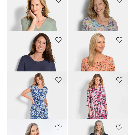
GOLDNER
GOLDNER
Jersey-Shirt aus weicher Viskose
Jersey-Shirt mit Knotendetail
49,95 €
69,95 €
39,95 €
49,95 €
GOLDNER
GOLDNER
Strickpullover aus Baumwolle und Viskose
Viskoseshirt mit frischem All-over-Print
59,95 €
59,95 €
29,95 €
29,95 €
GOLDNER
GOLDNER
Leinenkleid mit Alloverdruck & Bindegürtel
Druckkleid mit Blütenmuster
119,95 €
119,95 €
79,95 €
69,95 €
30-Tage-Bestpreis**: 99,95 €
(-20%)