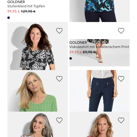
GOLDNER
GOLDNER
Stufenkleid mit Tupfen
Romantisches Kleid mit floralem Alloverdruck
129,95 €
89,95 €
99,95 €
69,95 €
GOLDNER
GOLDNER
Jersey-Shirt mit floralem Print
Viskoseshirt mit künstlerischem Print
59,95 €
59,95 €
9,95 €
29,95 €
30-Tage-Bestpreis**: 29,95 €
(-66%)
GOLDNER
GOLDNER
Viskoseshirt mit geometrischem Minimal-Print
Schmale Bengalinhose
LOUISA
59,95 €
79,95 €
29,95 €
+ 11
GOLDNER
GOLDNER
Tunika aus weichem Viskose-Jersey
Paisley-Bluse in weicher Viskoseware