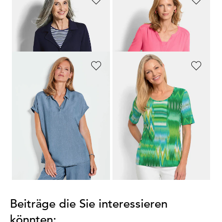
GOLDNER
GOLDNER
Strickblazer mit aufgesetzten Taschen
Bequemes Blusenshirt aus Chiffon und Jersey
99,95 €
69,95 €
39,95 €
GOLDNER
GOLDNER
Bluse in Denim-Optik
Viskoseshirt mit Zickzackmuster
69,95 €
59,95 €
49,95 €
29,95 €
30-Tage-Bestpreis**: 59,95 €
(-16%)
...
1
2
3
4
5
41
Beiträge die Sie interessieren
könnten: