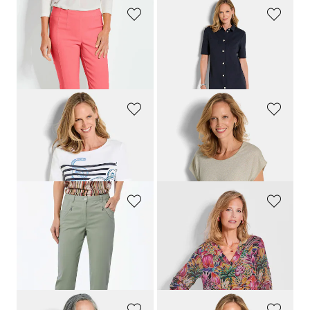
GOLDNER
GOLDNER
7/8-Schlupfhose
LOUISA
aus Super-Stretch
Maritimes Kleid aus Interlock Jersey
79,95 €
129,95 €
49,95 €
99,95 €
+ 2
GOLDNER
GOLDNER
Maritimes Jersey-Shirt mit Glanzdetails
Top mit effektvollem Glanz
69,95 €
59,95 €
39,95 €
39,95 €
GOLDNER
GOLDNER
7/8-Chino-Hose
LOUISA
Blusenshirt mit zarten Chiffon-Ärmeln
99,95 €
69,95 €
59,95 €
49,95 €
30-Tage-Bestpreis**: 79,95 €
(-25%)