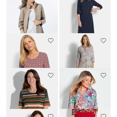
GOLDNER
GOLDNER
Super leichte Longjacke mit versteckter Kapuze
Elegantes Kleid mit gerafften Ärmeln
189,95 €
119,95 €
79,95 €
79,95 €
30-Tage-Bestpreis**: 139,95 €
30-Tage-Bestpreis**: 99,95 €
(-20%)
(-42%)
GOLDNER
GOLDNER
Viskoseshirt mit spannendem 3D-Print
Hemdblusenkleid aus reiner Viskose
59,95 €
139,95 €
29,95 €
99,95 €
GOLDNER
GOLDNER
Streifen-Shirt aus Baumwolle und Modal
Farbbrillante Druckbluse mit liebevollen Details
59,95 €
59,95 €
14,95 €
39,95 €
30-Tage-Bestpreis**: 19,95 €
(-25%)