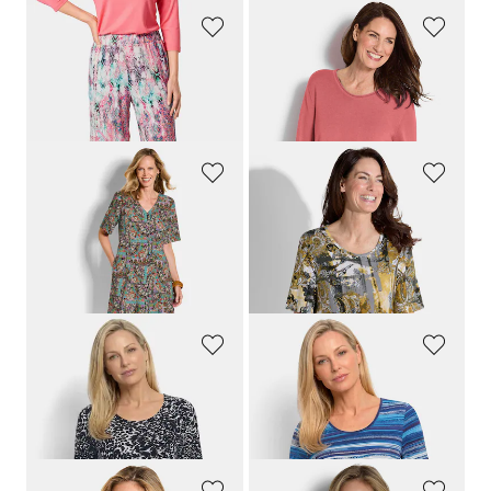
GOLDNER
GOLDNER
Jersey-Culotte VERA mit farbenfrohem Druck
Strickpullover aus Baumwolle und Viskose
79,95 €
59,95 €
39,95 €
29,95 €
GOLDNER
GOLDNER
Farbenfrohes Kleid aus reiner Viskose
Shirt aus Viskose-Jersey
129,95 €
59,95 €
99,95 €
14,95 €
30-Tage-Bestpreis**: 19,95 €
(-25%)
GOLDNER
GOLDNER
Viskoseshirt mit Leo Print
Viskoseshirt mit farbintensivem Streifenmuster
59,95 €
59,95 €
29,95 €
29,95 €