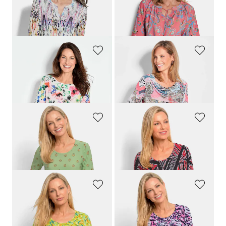
79,95 €
79,95 €
59,95 €
59,95 €
GOLDNER
GOLDNER
Printshirt mit floralem Alloverdruck
Shirt mit Wasserfallausschnitt
49,95 €
59,95 €
39,95 €
39,95 €
GOLDNER
GOLDNER
Viskoseshirt mit Blüten- und Blätter-Print
Baumwollshirt mit grafischem Druck
59,95 €
59,95 €
29,95 €
29,95 €
GOLDNER
GOLDNER
Viskoseshirt mit frischem All-over-Print
Jersey-Shirt mit Animal Print
59,95 €
59,95 €
29,95 €
29,95 €