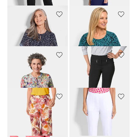
GOLDNER
GOLDNER
Bluse aus leichtem Chiffon
Viskoseshirt mit Leo Print
59,95 €
59,95 €
49,95 €
29,95 €
GOLDNER
GOLDNER
Figurschmeichelndes Drucktunika-Shirt
Schmale Bengalinhose
LOUISA
69,95 €
79,95 €
49,95 €
+ 11
GOLDNER
GOLDNER
Culotte mit sommerlichem Blätterprint
7/8-Bengalinhose BELLA mit Biesen
79,95 €
99,95 €
29,95 €
69,95 €
+ 1
30-Tage-Bestpreis**: 39,95 €
(-25%)