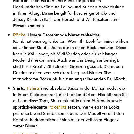
Mit fröhlichen Farben und Prints sorgen sie im
Handumdrehen für gute Laune und bringen Abwechslung
in Ihren Alltag. Dasselbe gilt für kuschelige Strick- und
Jersey-Kleider, die in der Herbst- und Wintersaison zum
Einsatz kommen.
Röcke
:
Unsere Damenmode bietet zahlreiche
Kombinationsmöglichkeiten. Wenn Ihr Look femininer wirken
soll, können Sie die Jeans durch einen Rock ersetzen. Dieser
kann in XXL-Länge, als Midi-Version oder als knielanges
Modell daherkommen. Auch was das Design anbelangt,
sind Ihrer Kreativität keinerlei Grenzen gesetzt: Die neuen
Dessins reichen vom schicken Jacquard-Muster über
monochrome Röcke bis hin zum enganliegenden Etui-Rock.
Shirts:
T-Shirts
sind absolute Basics in der Damenmode, die
in Ihrem Kleiderschrank nicht fehlen dürfen! Hier können Sie
auf ärmellose Tops, Shirts mit raffinierten ¾-Ärmeln sowie
sportlich-elegante
Poloshirts
setzen. Wer elegante Looks
präferiert, wird Shirtblusen lieben: Das Modell vereint den
Komfort herkömmlicher Shirts mit der zeitlosen Eleganz
zarter Blusen.