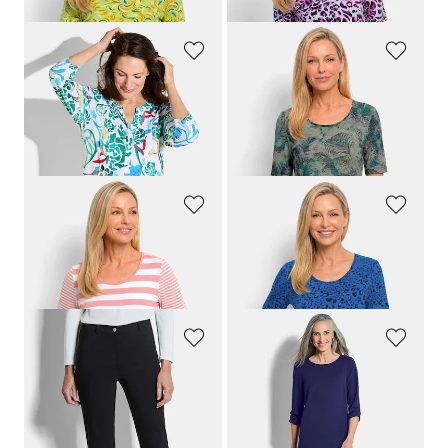
GOLDNER
GOLDNER
Tunika in farbenfrohem Alloverdruck
Sommershirt aus pflegeleichtem Viskose-Jersey
89,95 €
59,95 €
59,95 €
29,95 €
GOLDNER
GOLDNER
Streifenshirt aus softer Baumwollmischung
Viskoseshirt im Leo Look
59,95 €
59,95 €
29,95 €
29,95 €
GOLDNER
GOLDNER
Bengalinhose
LOUISA
aus Super Stretch
Elegantes Kleid mit gerafften Ärmeln
79,95 €
119,95 €
59,95 €
79,95 €
30-Tage-Bestpreis**: 69,95 €
(-14%)
30-Tage-Bestpreis**: 99,95 €
(-20%)