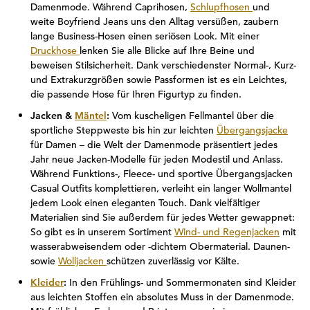
Damenmode. Während Caprihosen,
Schlupfhosen
und
weite Boyfriend Jeans uns den Alltag versüßen, zaubern
lange Business-Hosen einen seriösen Look. Mit einer
Druckhose
lenken Sie alle Blicke auf Ihre Beine und
beweisen Stilsicherheit. Dank verschiedenster Normal-, Kurz-
und Extrakurzgrößen sowie Passformen ist es ein Leichtes,
die passende Hose für Ihren Figurtyp zu finden.
Jacken &
Mäntel
:
Vom kuscheligen Fellmantel über die
sportliche Steppweste bis hin zur leichten
Übergangsjacke
für Damen – die Welt der Damenmode präsentiert jedes
Jahr neue Jacken-Modelle für jeden Modestil und Anlass.
Während Funktions-, Fleece- und sportive Übergangsjacken
Casual Outfits komplettieren, verleiht ein langer Wollmantel
jedem Look einen eleganten Touch. Dank vielfältiger
Materialien sind Sie außerdem für jedes Wetter gewappnet:
So gibt es in unserem Sortiment
Wind- und Regenjacken
mit
wasserabweisendem oder -dichtem Obermaterial. Daunen-
sowie
Wolljacken
schützen zuverlässig vor Kälte.
Kleider
:
In den Frühlings- und Sommermonaten sind Kleider
aus leichten Stoffen ein absolutes Muss in der Damenmode.