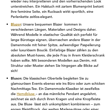
wieder neu interpretieren und den vorherrschenden Look
unterstreichen. Ein Halstuch mit zartem Blumenprint betont
ihre feminine Seite, ein Rucksack wirkt sportlich, eine
Perlenkette zeitlos-elegant.
Blazer
:
Unsere bequemen Blazer kommen in
verschiedenen Längen, Materialien und Designs daher.
Während Modelle in elastischer Qualität sich perfekt für
lange Bürotage eignen, überraschen andere Blazer in der
Damenmode mit feiner Spitze, aufwendiger Paspelierung
oder luxuriösem Bouclé. Einfarbige Blazer zählen zu den
absoluten Must-haves, die jede Frau in ihrem Kleiderschrank
haben sollte. Mit besonderen Modellen aus Denim, mit
Struktur oder Muster ziehen Sie hingegen alle Blicke auf
sich!
Blusen:
Die klassischen Oberteile begleiten Sie zu
glamourösen Events ebenso wie ins Büro oder zum schicken
Nachmittags-Tee. Ein Damenmode-Klassiker ist zweifellos
die
Hemdbluse
– an das männliche Pendant angelehnt,
zeichnet sie sich durch ihren Kragen und eine Knopfleiste
aus. Die Bluse lässt sich unkompliziert kombinieren – zum
engen Bleistiftrock, der weiten Marlene-Hose oder einer