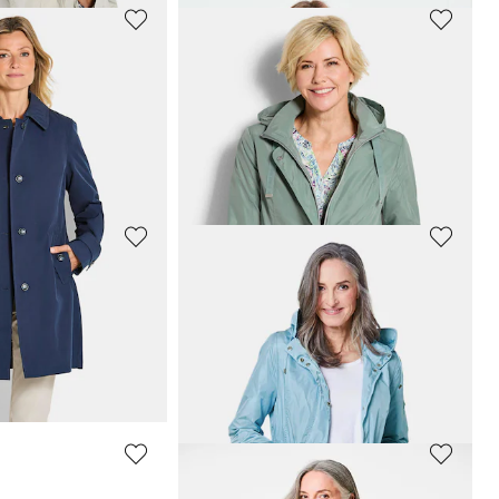
GOLDNER
tehkragen
Leichte Steppjacke mit vielen Details
79,95 €
169,95 €
 79,95 €
(-12%)
30-Tage-Bestpreis**: 99,95 €
(-20%)
GOLDNER
nehmbarer Kapuze
Leichte Jacke mit edlem Schimmer
99,95 €
149,95 €
 119,95 €
(-16%)
30-Tage-Bestpreis**: 119,95 €
(-16%)