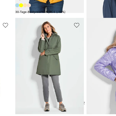
30-Tage-Bestpreis**: 99,95 €
(-10%)
30-Tage-Bestpreis**:
GOLDNER
GOLDNER
Leichte Daunenjacke mit Druckknöpfen
Ganzjahresjacke
Steppjacke mi
129,95 €
79,95 €
269,95 €
169,95 €
30-Tage-Bestpreis**: 159,95 €
(-18%)
30-Tage-Bestpreis**:
1
2