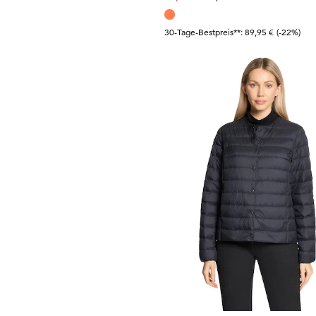
30-Tage-Bestpreis**: 89,95 €
(-22%)
BETTY BARCLAY
35,99 €
79,99 €
30-Tage-Bestpreis**: 63,99 €
(-43%)