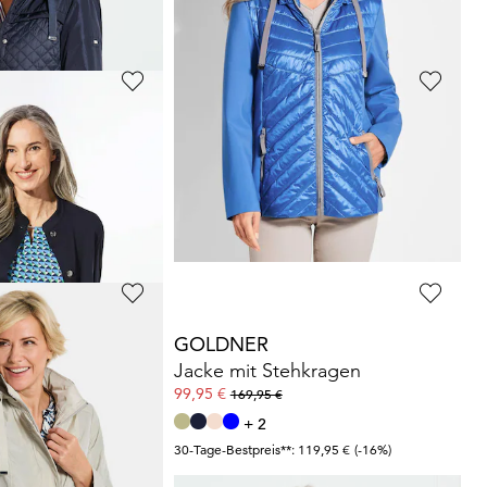
GOLDNER
Leichte Jacke mit edlem Schimmer
Steppjacke mit Wellenstepp
79,95 €
169,95 €
 119,95 €
(-16%)
30-Tage-Bestpreis**: 99,95 €
(-20%)
GOLDNER
t Kapuze
Jacke mit Stehkragen
99,95 €
169,95 €
+ 2
 129,95 €
(-23%)
30-Tage-Bestpreis**: 119,95 €
(-16%)