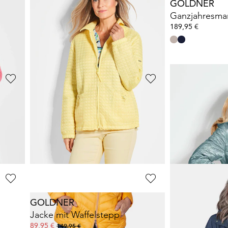
GOLDNER
GOLDNER
k
Steppjacke im Overshirt-Look
Ganzjahresma
99,95 €
189,95 €
159,95 €
30-Tage-Bestpreis**: 139,95 €
(-28%)
GOLDNER
GOLDNER
ik
Steppjacke in figurschmeichelnder Optik
Steppjacke mi
49,95 €
79,95 €
119,95 €
169,95 €
30-Tage-Bestpreis**: 59,95 €
(-16%)
30-Tage-Bestpreis**:
GOLDNER
GOLDNER
Jacke mit Waffelstepp
Ganzjahresjac
89,95 €
129,95 €
149,95 €
269,95 €