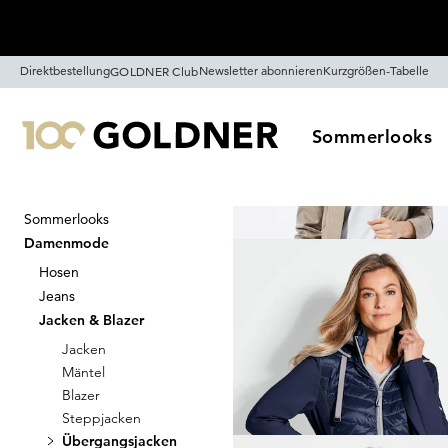
Überspringe Navigation, direkt zum Content
Direktbestellung
Newsletter abonnieren
Kurzgrößen-Tabelle
GOLDNER Club
Sommerlooks
Sommerlooks
Startseite
Damenmode
Jacken
Damenmode
Übergangsja
Hosen
Jeans
Jacken & Blazer
Jacken
Sortieren
Sale
Farb
Mäntel
Blazer
Steppjacken
Übergangsjacken