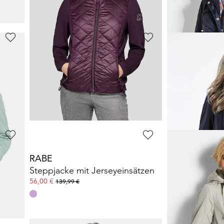
GOLDNER
GOLDNER
Blouson-Jacke mit Reißverschluss
Leichte Steppjacke mit vielen Details
89,95 €
99,95 €
169,95 €
149,95 €
30-Tage-Bestpreis**: 99,95 €
(-10%)
30-Tage-Bestpreis**:
RABE
GOLDNER
Steppjacke in figurschmeichelnder Optik
Steppjacke mit Jerseyeinsätzen
Steppjacke mi
56,00 €
99,95 €
139,99 €
169,95 €
30-Tage-Bestpreis**: