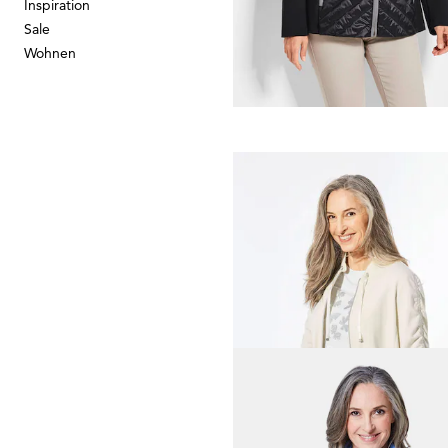
Inspiration
Sale
79,95 €
189,95 €
Wohnen
30-Tage-Bestpreis**: 139,95 €
(-42%)
GOLDNER
Jacke mit Stehkragen
99,95 €
169,95 €
+ 2
30-Tage-Bestpreis**: 119,95 €
(-16%)
GOLDNER