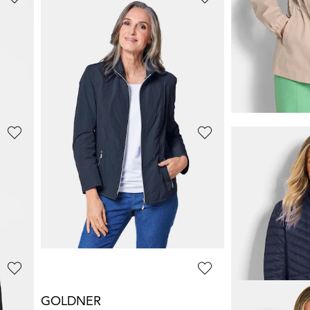
GOLDNER
GOLDNER
Super leichte Longjacke mit versteckter Kapuze
Hemdjacke in Velourslederoptik
Modische Übe
59,95 €
99,95 €
99,95 €
139,95 €
+ 1
30-Tage-Bestpreis**: 69,95 €
(-14%)
30-Tage-Bestpreis**:
GOLDNER
GOLDNER
Modische Übergangsjacke
99,95 €
99,95 €
139,95 €
159,95 €
+ 1
30-Tage-Bestpreis**:
30-Tage-Bestpreis**: 139,95 €
(-28%)
GOLDNER
GOLDNER