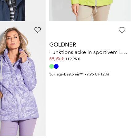
 159,95 €
(-18%)
30-Tage-Bestpreis**: 169,95 €
(-29%)
GOLDNER
t Wellenstepp
Funktionsjacke in sportivem Look
69,95 €
119,95 €
 99,95 €
(-20%)
30-Tage-Bestpreis**: 79,95 €
(-12%)