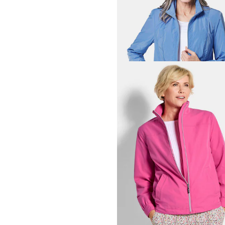
89,95 €
+ 2
GOLDNER
Blouson mit klassischen De
79,95 €
149,95 €
30-Tage-Bestpreis**: 89,95 €
(-11%)
GOLDNER
Modische Übergangsjacke
99,95 €
139,95 €
+ 1
30-Tage-Bestpreis**: 139,95 €
(-28%)