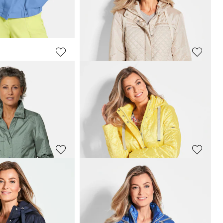
79,95 €
149,95 €
 119,95 €
(-16%)
30-Tage-Bestpreis**: 119,95 €
(-33%)
GOLDNER
on-Stil
Trench-Jacke in Crash-Optik
99,95 €
169,95 €
 79,95 €
(-12%)
30-Tage-Bestpreis**: 149,95 €
(-33%)
GOLDNER
hkragen
Steppjacke mit Kapuze
99,95 €
169,95 €
30-Tage-Bestpreis**: 129,95 €
(-23%)
 119,95 €
(-16%)