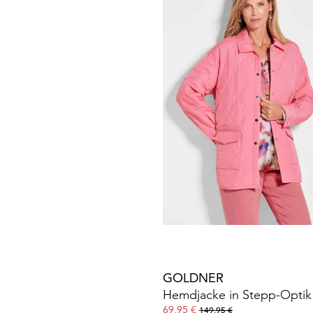
GOLDNER
Jacke in Veloursleder-Opti
79,95 €
139,95 €
30-Tage-Bestpreis**: 99,95 €
(-20%)
GOLDNER
Trench-Jacke in Crash-Opt
99,95 €
169,95 €
30-Tage-Bestpreis**: 149,95 €
(-33%)
GOLDNER
Hemdjacke in Stepp-Optik
69,95 €
149,95 €