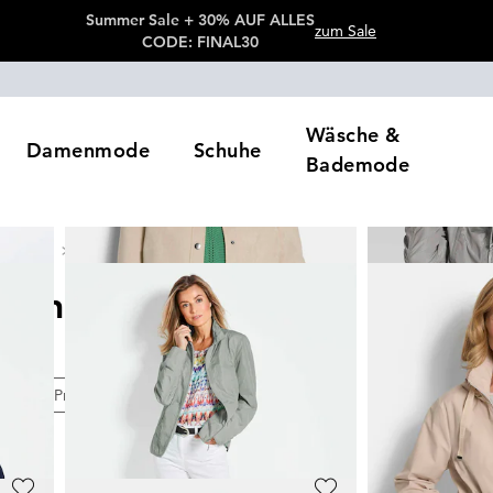
Summer Sale + 30% AUF ALLES
zum Sale
CODE: FINAL30
Wäsche &
Damenmode
Schuhe
Bademode
 & Blazer
Übergangsjacken
cken
116
Artikel
en
Preis