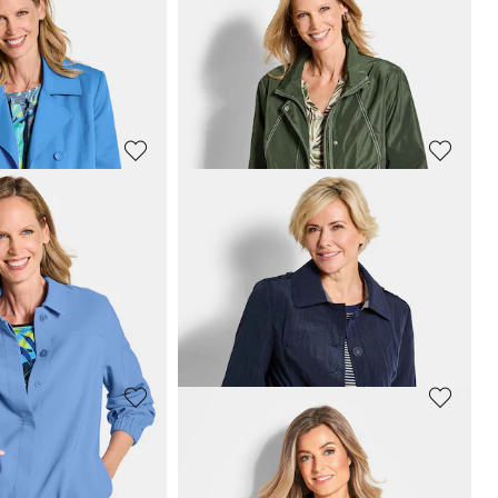
Daunenjacke mit femininer Steppung
Leichte Jacke mit edlem Schimmer
99,95 €
149,95 €
30-Tage-Bestpreis**: 119,95 €
(-16%)
GOLDNER
Daunenjacke mit femininer Steppung
Jacke mit abnehmbarer Kapuze
99,95 €
159,95 €
30-Tage-Bestpreis**: 119,95 €
(-16%)
GOLDNER
it Baumwolle
Wasserabweisende Regenjacke