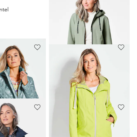
GOLDNER
ntel
Jacke mit abnehmbarer Kapuze
99,95 €
159,95 €
30-Tage-Bestpreis**: 119,95 €
(-16%)
GOLDNER
t Wellenstepp
Trendiger leichter Regen Parka aus funktionalem Material
79,95 €
149,95 €
+ 1
 99,95 €
(-20%)
30-Tage-Bestpreis**: 89,95 €
(-11%)
GOLDNER
ke
Wasserdichte Funktionsjacke mit Reflektoren
119,95 €
189,95 €