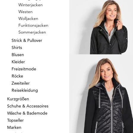
Winterjacken
Westen
GOLDNER
Wolljacken
Funktionsjacken
79,95 €
189,95 €
Sommerjacken
Strick & Pullover
30-Tage-Bestpreis**: 139,95 €
(-42%)
Shirts
Blusen
Kleider
Freizeitmode
GOLDNER
Röcke
Jacke mit Stehkragen
Zweiteiler
99,95 €
169,95 €
Reisekleidung
+ 2
Kurzgrößen
30-Tage-Bestpreis**: 119,95 €
(-16%)
Schuhe & Accessoires
Wäsche & Bademode
Topseller
Marken
GOLDNER