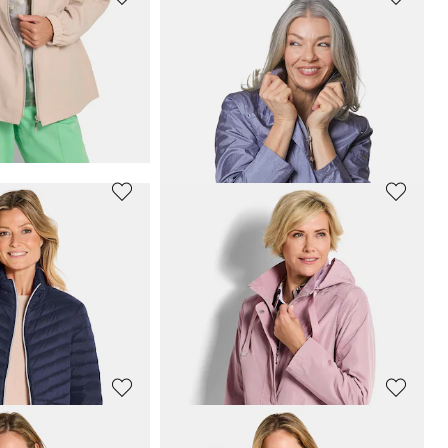
GOLDNER
rgangsjacke
Leichte Jacke im Blouson-Stil
99,95 €
149,95 €
 139,95 €
(-28%)
GOLDNER
Windbreaker mit abnehmbarer Kapuze
Super leichte Longjacke mit versteckter Kapuze
79,95 €
189,95 €
 119,95 €
(-16%)
30-Tage-Bestpreis**: 139,95 €
(-42%)
GOLDNER