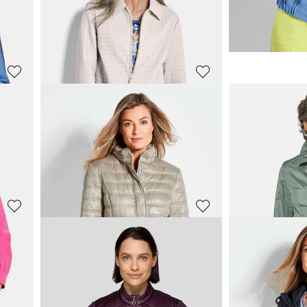
89,95 €
99,95 €
149,95 €
+ 2
30-Tage-Bestpreis**:
GOLDNER
GOLDNER
tails
Modische Übergangsjacke
Jacke im Blous
99,95 €
69,95 €
139,95 €
129,95 €
+ 1
30-Tage-Bestpreis**:
30-Tage-Bestpreis**: 139,95 €
(-28%)
GOLDNER
GOLDNER
Jacke mit Waffelstepp
Jacke mit Ste
89,95 €
99,95 €
149,95 €
169,95 €
+ 2
30-Tage-Bestpreis**: 99,95 €
(-10%)
30-Tage-Bestpreis**: