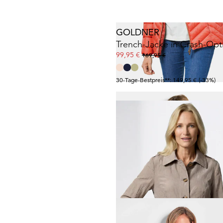
GOLDNER
Trench-Jacke in Crash-Opt
99,95 €
169,95 €
30-Tage-Bestpreis**: 149,95 €
(-33%)
GOLDNER
89,95 €
+ 2