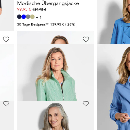
Super leichte Longjacke mit versteckter Kapuze
Modische Übergangsjacke
99,95 €
89,95 €
139,95 €
+ 1
+ 2
30-Tage-Bestpreis**: 139,95 €
(-28%)
GOLDNER
GOLDNER
Jacke mit Stehkragen
99,95 €
89,95 €
169,95 €
+ 2
+ 2
30-Tage-Bestpreis**: 119,95 €
(-16%)
GOLDNER
GOLDNER
Daunenjacke mit femininer Steppung
Daunenjacke mit femininer Steppung
Trenchjacke m