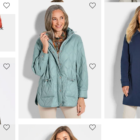
GOLDNER
GOLDNER
ik
Daunenjacke mit femininer Steppung
Blouson mit S
89,95 €
69,95 €
139,95 €
+ 2
30-Tage-Bestpreis**:
GOLDNER
GOLDNER
Daunenjacke mit femininer Steppung
Leichte Steppjacke mit vielen Details
Jacke mit ab
89,95 €
99,95 €
169,95 €
159,95 €
30-Tage-Bestpreis**: 99,95 €
(-10%)
30-Tage-Bestpreis**: