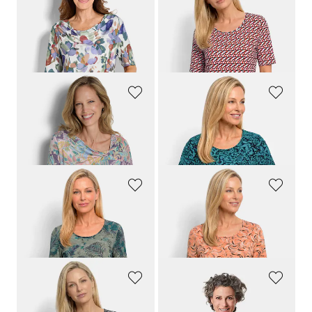
GOLDNER
GOLDNER
Jerseyshirt mit Wasserfallausschnitt
Viskoseshirt mit spannendem 3D-Print
59,95 €
59,95 €
39,95 €
29,95 €
30-Tage-Bestpreis**: 59,95 €
(-33%)
GOLDNER
GOLDNER
Jersey-Shirt mit Knotendetail
Viskoseshirt mit Leo Print
69,95 €
59,95 €
49,95 €
29,95 €
GOLDNER
GOLDNER
Sommershirt aus pflegeleichtem Viskose-Jersey
Viskoseshirt mit frischem All-over-Print
59,95 €
59,95 €
29,95 €
29,95 €
GOLDNER
GOLDNER