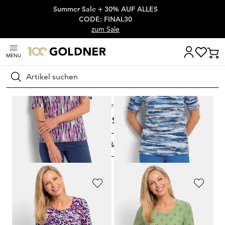
Summer Sale + 30% AUF ALLES
Überspringe Navigation, direkt zum Content
CODE: FINAL30
zum Sale
MENU
Suchen
Startseite
Damenmode
Shirts
Print Shirts
Print Shirts
FILTERN & SORTIEREN
278
Artikel
GOLDNER
GOLDNER
Shirt mit grafischem Muster
Shirt aus softem Baumwolljersey mit Aquarell-Druck
59,95 €
59,95 €
29,95 €
29,95 €