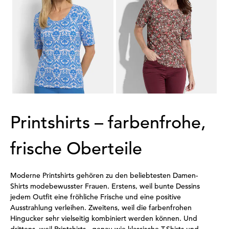
Viskoseshirt mit femininem Ornamentmuster
Jersey-Shirt mit Millefleurs-Print
59,95 €
59,95 €
29,95 €
14,95 €
30-Tage-Bestpreis**: 19,95 €
(-25%)
1
2
3
4
5
Printshirts – farbenfrohe,
frische Oberteile
Moderne Printshirts gehören zu den beliebtesten Damen-
Shirts modebewusster Frauen. Erstens, weil bunte Dessins
jedem Outfit eine fröhliche Frische und eine positive
Ausstrahlung verleihen. Zweitens, weil die farbenfrohen
Hingucker sehr vielseitig kombiniert werden können. Und