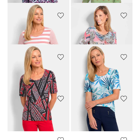
GOLDNER
GOLDNER
Viskoseshirt mit künstlerischem Print
Viskoseshirt mit geometrischem Minimal-Print
59,95 €
59,95 €
29,95 €
29,95 €
GOLDNER
GOLDNER
Jersey-Shirt mit Animal Print
Viskoseshirt mit Blüten- und Blätter-Print
59,95 €
59,95 €
29,95 €
29,95 €
GOLDNER
GOLDNER
Streifenshirt aus softer Baumwollmischung
Shirt mit Wasserfallausschnitt
59,95 €
59,95 €
29,95 €
39,95 €