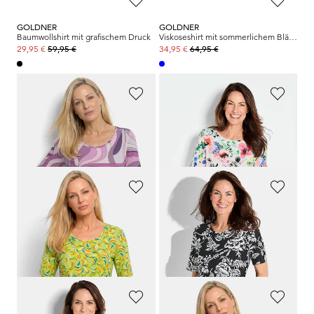
GOLDNER
GOLDNER
Baumwollshirt mit grafischem Druck
Viskoseshirt mit sommerlichem Blätterprint
59,95 €
64,95 €
29,95 €
34,95 €
GOLDNER
GOLDNER
Viskoseshirt mit kunstvollem All-over-Print
Printshirt mit floralem Alloverdruck
59,95 €
49,95 €
29,95 €
39,95 €
GOLDNER
GOLDNER
Viskoseshirt mit frischem All-over-Print
Jersey-Shirt mit floralem Print
59,95 €
59,95 €
29,95 €
9,95 €
30-Tage-Bestpreis**: 29,95 €
(-66%)