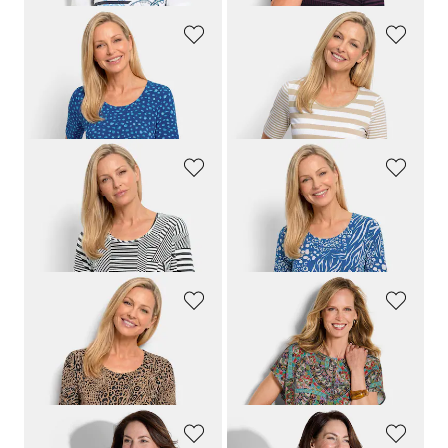
GOLDNER
GOLDNER
Viskoseshirt mit verspielten Tupfen
Streifenshirt aus softer Baumwollmischung
59,95 €
59,95 €
29,95 €
29,95 €
GOLDNER
GOLDNER
Viskoseshirt mit abstraktem Streifendruck
Viskoseshirt in modischem Animal Print
59,95 €
59,95 €
29,95 €
29,95 €
GOLDNER
GOLDNER
Jersey-Shirt mit Leo Print
Viskose-Bluse mit Orient-Print
59,95 €
59,95 €
29,95 €
39,95 €