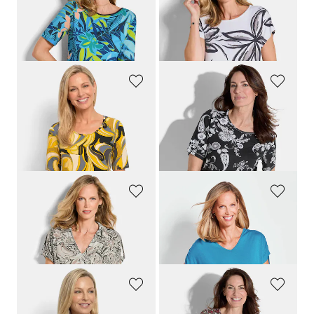
Jersey-Shirt mit U-Boot-Ausschnitt
Jersey-Shirt mit Pailletten
59,95 €
59,95 €
29,95 €
39,95 €
30-Tage-Bestpreis**: 39,95 €
(-25%)
GOLDNER
GOLDNER
Shirt mit hübschem Ornament-Muster
Shirt mit Blumenmuster
59,95 €
59,95 €
29,95 €
14,95 €
30-Tage-Bestpreis**: 19,95 €
(-25%)
GOLDNER
GOLDNER
Jersey-Shirt mit Gummibündchen
Shirt mit gerafften Ärmeln
59,95 €
49,95 €
49,95 €
19,95 €
GOLDNER
GOLDNER