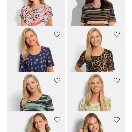
Blusenshirt mit platziertem Druck
Streifen-Shirt aus Baumwolle und Modal
59,95 €
59,95 €
19,95 €
14,95 €
30-Tage-Bestpreis**: 19,95 €
(-25%)
GOLDNER
GOLDNER
Sommershirt mit Tupfenmuster
Shirt mit elegantem Leo Print
59,95 €
59,95 €
24,95 €
29,95 €
30-Tage-Bestpreis**: 29,95 €
(-16%)
GOLDNER
GOLDNER
Shirt mit künstlerischem Streifenmuster
Viskoseshirt mit Zebramuster
64,95 €
59,95 €
34,95 €
29,95 €
GOLDNER
GOLDNER