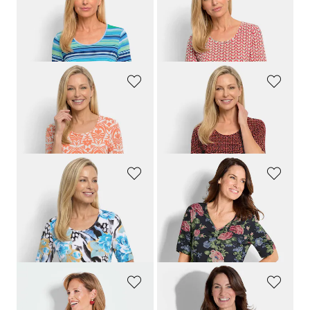
GOLDNER
GOLDNER
Viskoseshirt mit frischem Streifenmuster
Jersey-Shirt mit Minimal-Rautenmuster
59,95 €
59,95 €
29,95 €
29,95 €
GOLDNER
GOLDNER
Viskoseshirt mit femininem Ornamentmuster
Viskoseshirt mit geometrischem Minimal Print
59,95 €
59,95 €
29,95 €
29,95 €
GOLDNER
GOLDNER
Viskoseshirt im attraktiven Mustermix
Florales Jersey-Shirt mit Raffungen
59,95 €
49,95 €
29,95 €
39,95 €
30-Tage-Bestpreis**: 49,95 €
(-20%)
GOLDNER
GOLDNER