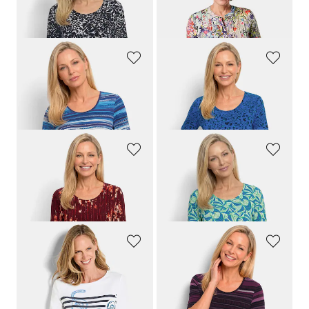
Viskoseshirt mit Leo Print
Figurschmeichelndes Drucktunika-Shirt
59,95 €
69,95 €
29,95 €
49,95 €
GOLDNER
GOLDNER
Viskoseshirt mit farbintensivem Streifenmuster
Viskoseshirt im Leo Look
59,95 €
59,95 €
29,95 €
29,95 €
GOLDNER
GOLDNER
Viskoseshirt mit Blüten und Längsstreifen
Viskoseshirt mit Blättermuster
59,95 €
59,95 €
29,95 €
29,95 €
GOLDNER
GOLDNER
Maritimes Jersey-Shirt mit Glanzdetails
Baumwollshirt mit außergewöhnlichem Streifendruck
69,95 €
59,95 €
39,95 €
29,95 €