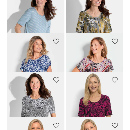
GOLDNER
GOLDNER
Jersey-Shirt mit Streifenmuster
Shirt aus Viskose-Jersey
59,95 €
59,95 €
14,95 €
14,95 €
30-Tage-Bestpreis**: 19,95 €
(-25%)
30-Tage-Bestpreis**: 19,95 €
(-25%)
GOLDNER
GOLDNER
Druckshirt aus Viskose-Jersey
Blusenshirt mit platziertem Druck
49,95 €
59,95 €
39,95 €
29,95 €
GOLDNER
GOLDNER
Jersey-Shirt im Blätter Print
Jersey-Shirt mit schwungvollem Muster
59,95 €
59,95 €
14,95 €
29,95 €
30-Tage-Bestpreis**: 19,95 €
(-25%)